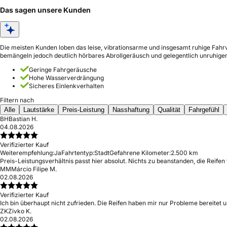
Das sagen unsere Kunden
Die meisten Kunden loben das leise, vibrationsarme und insgesamt ruhige Fahrv
bemängeln jedoch deutlich hörbares Abrollgeräusch und gelegentlich unruhige
Geringe Fahrgeräusche
Hohe Wasserverdrängung
Sicheres Einlenkverhalten
Filtern nach
Alle
Lautstärke
Preis-Leistung
Nasshaftung
Qualität
Fahrgefühl
BH
Bastian H.
04.08.2026
Verifizierter Kauf
Weiterempfehlung:
Ja
Fahrtentyp:
Stadt
Gefahrene Kilometer:
2.500 km
Preis-Leistungsverhältnis passt hier absolut. Nichts zu beanstanden, die Reife
MM
Márcio Filipe M.
02.08.2026
Verifizierter Kauf
Ich bin überhaupt nicht zufrieden. Die Reifen haben mir nur Probleme bereitet 
ZK
Zivko K.
02.08.2026