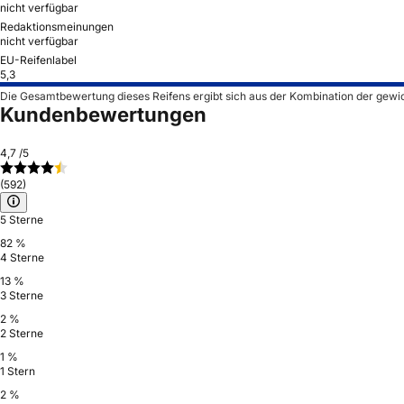
nicht verfügbar
Redaktionsmeinungen
nicht verfügbar
EU-Reifenlabel
5,3
Die Gesamtbewertung dieses Reifens ergibt sich aus der Kombination der gewi
Kundenbewertungen
4,7
/5
(592)
5 Sterne
82 %
4 Sterne
13 %
3 Sterne
2 %
2 Sterne
1 %
1 Stern
2 %