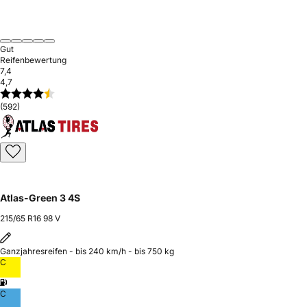
Gut
Reifenbewertung
7,4
4,7
(592)
Atlas-Green 3 4S
215/65 R16 98 V
Ganzjahresreifen - bis 240 km/h - bis 750 kg
C
C