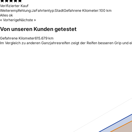
Verifizierter Kauf
Weiterempfehlung:
Ja
Fahrtentyp:
Stadt
Gefahrene Kilometer:
100 km
Alles ok
« Vorherige
Nächste »
Von unseren Kunden getestet
Gefahrene Kilometer
615.679 km
Im Vergleich zu anderen Ganzjahresreifen zeigt der Reifen besseren Grip und e