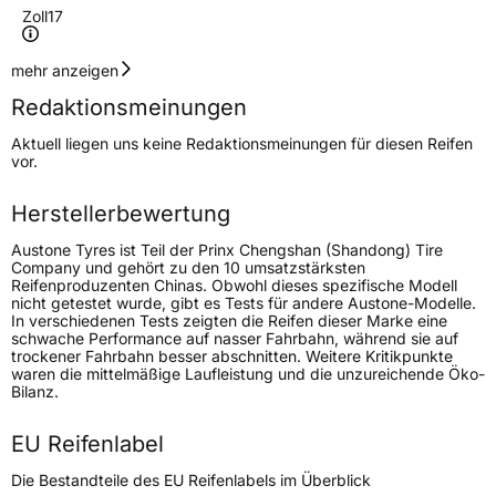
Zoll
17
Geschwindigkeitsindex
V
mehr anzeigen
Redaktionsmeinungen
Höchstgeschwindigkeit
240 km/h
Aktuell liegen uns keine Redaktionsmeinungen für diesen Reifen
Lastindex
99
vor.
Höchstlast
775 kg
Herstellerbewertung
Austone Tyres ist Teil der Prinx Chengshan (Shandong) Tire
Generelle Merkmale
Company und gehört zu den 10 umsatzstärksten
Reifenproduzenten Chinas. Obwohl dieses spezifische Modell
Fahrzeugtyp
PKW
nicht getestet wurde, gibt es Tests für andere Austone-Modelle.
In verschiedenen Tests zeigten die Reifen dieser Marke eine
Verwendung
Ganzjahresreifen
schwache Performance auf nasser Fahrbahn, während sie auf
trockener Fahrbahn besser abschnitten. Weitere Kritikpunkte
Modellname
SP 401
waren die mittelmäßige Laufleistung und die unzureichende Öko-
Bilanz.
Fahrzeugart
PKW & SUV
EU Reifenlabel
Weitere Eigenschaften
Die Bestandteile des EU Reifenlabels im Überblick