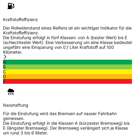
Schlauchtyp
TL
Zustand
Neureifen
Kraftstoffeffizienz
Der Rollwiderstand eines Reifens ist ein wichtiger Indikator für die
M+S
Ja
Kraftstoffeffizienz.
Die Einstufung erfolgt in fünf Klassen: von A (bester Wert) bis E
(schlechtester Wert). Eine Verbesserung um eine Klasse bedeutet
EU Label
ungefähr eine Einsparung von 0,1 Liter Kraftstoff auf 100
Kilometer.
Effizienz
C
A
B
Nasshaftung
B
C
D
E
Rollgeräusch (Klasse)
B
Rollgeräusch (dB)
72
Nasshaftung
Fahrzeugklasse
C1
Für die Einstufung wird das Bremsen auf nasser Fahrbahn
gemessen.
Die Einstufung erfolgt in die Klassen A (kürzester Bremsweg) bis
3PMSF / Schneeflockensymbol / Alpine-Symbol
Ja
E (längster Bremsweg). Der Bremsweg verlängert sich je Klasse
um rund 3 bis 6 Meter.