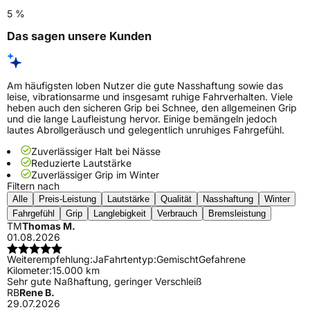
5 %
Das sagen unsere Kunden
Am häufigsten loben Nutzer die gute Nasshaftung sowie das
leise, vibrationsarme und insgesamt ruhige Fahrverhalten. Viele
heben auch den sicheren Grip bei Schnee, den allgemeinen Grip
und die lange Laufleistung hervor. Einige bemängeln jedoch
lautes Abrollgeräusch und gelegentlich unruhiges Fahrgefühl.
Zuverlässiger Halt bei Nässe
Reduzierte Lautstärke
Zuverlässiger Grip im Winter
Filtern nach
Alle
Preis-Leistung
Lautstärke
Qualität
Nasshaftung
Winter
Fahrgefühl
Grip
Langlebigkeit
Verbrauch
Bremsleistung
TM
Thomas M.
01.08.2026
Weiterempfehlung:
Ja
Fahrtentyp:
Gemischt
Gefahrene
Kilometer:
15.000 km
Sehr gute Naßhaftung, geringer Verschleiß
RB
Rene B.
29.07.2026