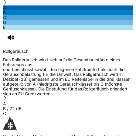
EPREL ID
1659943
A
B
Allgemeine Produktsicherheit (GPSR)
C
D
E
Herstellerkontakt
Prinx Chengshan Tire Europe GmbH, Berliner
Allee 47 64295 Darmstadt Deutschland,
info@prinx.eu
Rollgeräusch
Das Rollgeräusch wirkt sich auf die Gesamtlautstärke eines
Fahrzeugs aus
und beeinflusst sowohl den eigenen Fahrkomfort als auch die
Geräuschbelastung für die Umwelt. Das Rollgeräusch wird in
Dezibel (dB) gemessen und im EU Reifenlabel in die drei Klassen
aufgeteilt: von A (niedrigste Geräuschklasse) bis C (höchste
Geräuschklasse). Die Einstufung für das Rollgeräusch orientiert
sich an EU Grenzwerten.
A
B
/
72
dB
C