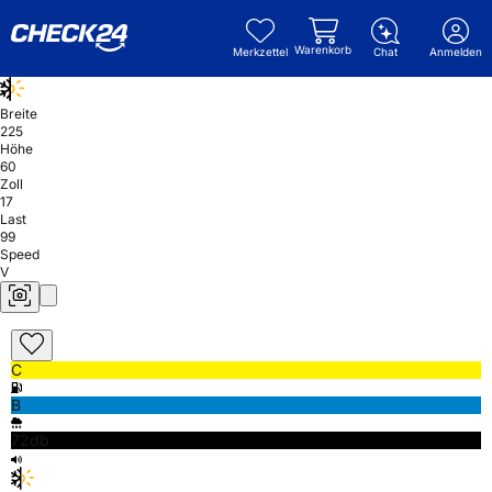
Warenkorb
Merkzettel
Chat
Anmelden
Breite
225
Höhe
60
Zoll
17
Last
99
Speed
V
C
B
72db