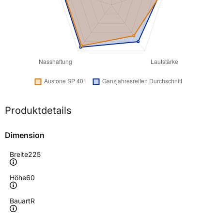
Produktdetails
Dimension
Breite
225
Höhe
60
Bauart
R