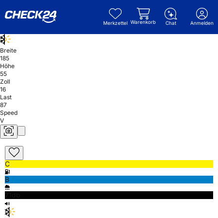
Warenkorb
Merkzettel
Chat
Anmelden
Breite
185
Höhe
55
Zoll
16
Last
87
Speed
V
C
B
71db