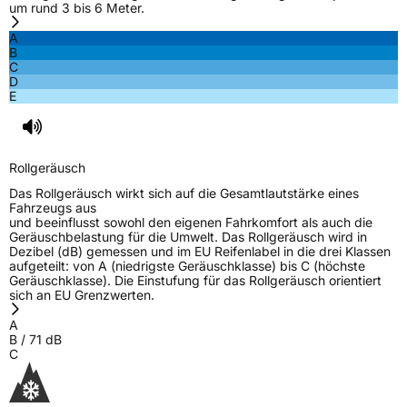
um rund 3 bis 6 Meter.
3PMSF / Schneeflockensymbol / Alpine-Symbol
Ja
A
B
C
EPREL ID
1916438
D
E
Allgemeine Produktsicherheit (GPSR)
Herstellerkontakt
Prinx Chengshan Tire Europe GmbH, Berliner
Allee 47 64295 Darmstadt Deutschland,
Rollgeräusch
info@prinx.eu
Das Rollgeräusch wirkt sich auf die Gesamtlautstärke eines
Fahrzeugs aus
und beeinflusst sowohl den eigenen Fahrkomfort als auch die
Geräuschbelastung für die Umwelt. Das Rollgeräusch wird in
Dezibel (dB) gemessen und im EU Reifenlabel in die drei Klassen
aufgeteilt: von A (niedrigste Geräuschklasse) bis C (höchste
Geräuschklasse). Die Einstufung für das Rollgeräusch orientiert
sich an EU Grenzwerten.
A
B
/
71
dB
C