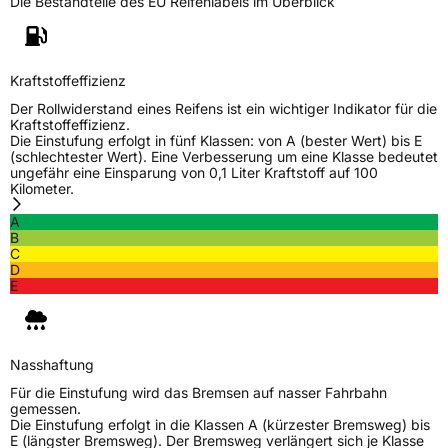
Die Bestandteile des EU Reifenlabels im Überblick
Schlauchtyp
TL
Zustand
Neureifen
Kraftstoffeffizienz
Der Rollwiderstand eines Reifens ist ein wichtiger Indikator für die
M+S
Ja
Kraftstoffeffizienz.
Die Einstufung erfolgt in fünf Klassen: von A (bester Wert) bis E
Verstärkt
XL
(schlechtester Wert). Eine Verbesserung um eine Klasse bedeutet
ungefähr eine Einsparung von 0,1 Liter Kraftstoff auf 100
Kilometer.
EU Label
A
B
Effizienz
C
C
D
E
Nasshaftung
B
Rollgeräusch (Klasse)
B
Nasshaftung
Für die Einstufung wird das Bremsen auf nasser Fahrbahn
Rollgeräusch (dB)
71
gemessen.
Die Einstufung erfolgt in die Klassen A (kürzester Bremsweg) bis
Fahrzeugklasse
C1
E (längster Bremsweg). Der Bremsweg verlängert sich je Klasse