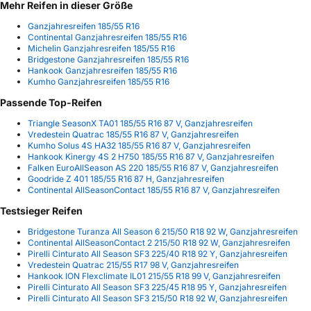
Mehr Reifen in dieser Größe
Ganzjahresreifen 185/55 R16
Continental Ganzjahresreifen 185/55 R16
Michelin Ganzjahresreifen 185/55 R16
Bridgestone Ganzjahresreifen 185/55 R16
Hankook Ganzjahresreifen 185/55 R16
Kumho Ganzjahresreifen 185/55 R16
Passende Top-Reifen
Triangle SeasonX TA01 185/55 R16 87 V, Ganzjahresreifen
Vredestein Quatrac 185/55 R16 87 V, Ganzjahresreifen
Kumho Solus 4S HA32 185/55 R16 87 V, Ganzjahresreifen
Hankook Kinergy 4S 2 H750 185/55 R16 87 V, Ganzjahresreifen
Falken EuroAllSeason AS 220 185/55 R16 87 V, Ganzjahresreifen
Goodride Z 401 185/55 R16 87 H, Ganzjahresreifen
Continental AllSeasonContact 185/55 R16 87 V, Ganzjahresreifen
Testsieger Reifen
Bridgestone Turanza All Season 6 215/50 R18 92 W, Ganzjahresreifen
Continental AllSeasonContact 2 215/50 R18 92 W, Ganzjahresreifen
Pirelli Cinturato All Season SF3 225/40 R18 92 Y, Ganzjahresreifen
Vredestein Quatrac 215/55 R17 98 V, Ganzjahresreifen
Hankook ION Flexclimate IL01 215/55 R18 99 V, Ganzjahresreifen
Pirelli Cinturato All Season SF3 225/45 R18 95 Y, Ganzjahresreifen
Pirelli Cinturato All Season SF3 215/50 R18 92 W, Ganzjahresreifen