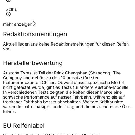
Zoll
16
Geschwindigkeitsindex
V
mehr anzeigen
Redaktionsmeinungen
Höchstgeschwindigkeit
240 km/h
Aktuell liegen uns keine Redaktionsmeinungen für diesen Reifen
Lastindex
87
vor.
Höchstlast
545 kg
Herstellerbewertung
Austone Tyres ist Teil der Prinx Chengshan (Shandong) Tire
Generelle Merkmale
Company und gehört zu den 10 umsatzstärksten
Reifenproduzenten Chinas. Obwohl dieses spezifische Modell
Fahrzeugtyp
PKW
nicht getestet wurde, gibt es Tests für andere Austone-Modelle.
In verschiedenen Tests zeigten die Reifen dieser Marke eine
Verwendung
Ganzjahresreifen
schwache Performance auf nasser Fahrbahn, während sie auf
trockener Fahrbahn besser abschnitten. Weitere Kritikpunkte
Modellname
SP 401
waren die mittelmäßige Laufleistung und die unzureichende Öko-
Bilanz.
Fahrzeugart
PKW & SUV
EU Reifenlabel
Weitere Eigenschaften