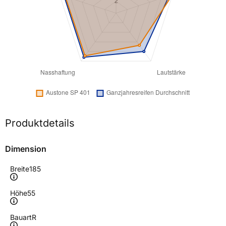
Produktdetails
Dimension
Breite
185
Höhe
55
Bauart
R