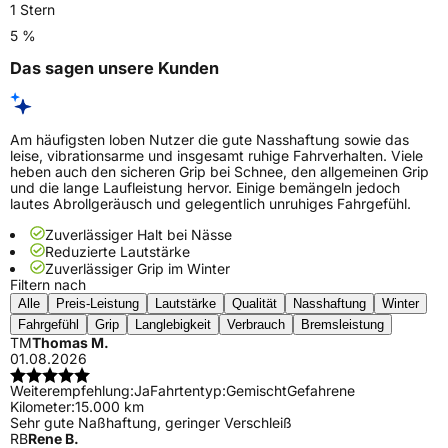
1 Stern
5 %
Das sagen unsere Kunden
Am häufigsten loben Nutzer die gute Nasshaftung sowie das
leise, vibrationsarme und insgesamt ruhige Fahrverhalten. Viele
heben auch den sicheren Grip bei Schnee, den allgemeinen Grip
und die lange Laufleistung hervor. Einige bemängeln jedoch
lautes Abrollgeräusch und gelegentlich unruhiges Fahrgefühl.
Zuverlässiger Halt bei Nässe
Reduzierte Lautstärke
Zuverlässiger Grip im Winter
Filtern nach
Alle
Preis-Leistung
Lautstärke
Qualität
Nasshaftung
Winter
Fahrgefühl
Grip
Langlebigkeit
Verbrauch
Bremsleistung
TM
Thomas M.
01.08.2026
Weiterempfehlung:
Ja
Fahrtentyp:
Gemischt
Gefahrene
Kilometer:
15.000 km
Sehr gute Naßhaftung, geringer Verschleiß
RB
Rene B.