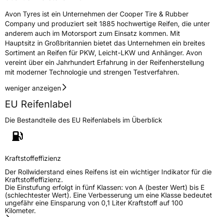
EPREL ID
669953
Avon Tyres ist ein Unternehmen der Cooper Tire & Rubber
Company und produziert seit 1885 hochwertige Reifen, die unter
Allgemeine Produktsicherheit (GPSR)
anderem auch im Motorsport zum Einsatz kommen. Mit
Hauptsitz in Großbritannien bietet das Unternehmen ein breites
Herstellerkontakt
APLUS, Qingdao China,
Sortiment an Reifen für PKW, Leicht-LKW und Anhänger. Avon
miranda@haohuature.com
vereint über ein Jahrhundert Erfahrung in der Reifenherstellung
mit moderner Technologie und strengen Testverfahren.
Verantwortliche
corrado bergagna,
in der EU
miranda@haohuatire.com,
weniger anzeigen
+8653267788373
EU Reifenlabel
Die Bestandteile des EU Reifenlabels im Überblick
Kraftstoffeffizienz
Der Rollwiderstand eines Reifens ist ein wichtiger Indikator für die
Kraftstoffeffizienz.
Die Einstufung erfolgt in fünf Klassen: von A (bester Wert) bis E
(schlechtester Wert). Eine Verbesserung um eine Klasse bedeutet
ungefähr eine Einsparung von 0,1 Liter Kraftstoff auf 100
Kilometer.