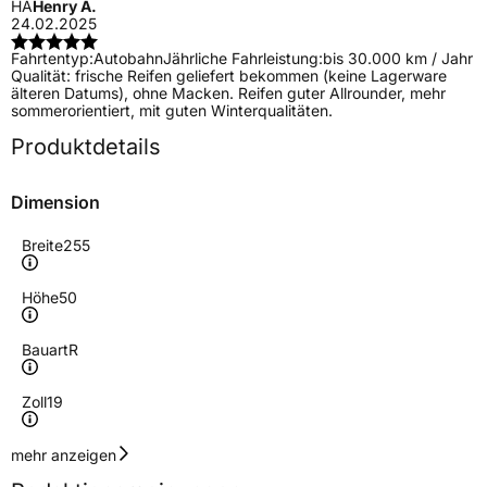
HA
Henry A.
24.02.2025
Fahrtentyp:
Autobahn
Jährliche Fahrleistung:
bis 30.000 km / Jahr
Qualität: frische Reifen geliefert bekommen (keine Lagerware
älteren Datums), ohne Macken. Reifen guter Allrounder, mehr
sommerorientiert, mit guten Winterqualitäten.
Produktdetails
Dimension
Breite
255
Höhe
50
Bauart
R
Zoll
19
Geschwindigkeitsindex
W
mehr anzeigen