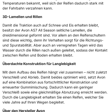
Temperaturen bekannt, weil sich der Reifen dadurch stark mit
der Fahrbahn verzahnen kann.
M+S
Ja
3D-Lamellen und Rillen
Verstärkt
XL
Damit die Traktion auch auf Schnee und Eis erhalten bleibt,
besitzt der Avon AS7 All Season seitliche Lamellen, die
EU Label
dreidimensional geformt sind. Vor allem an den Reifenschultern
sind diese wichtig, denn ihr Verhalten sorgt für die Richtungs-
Effizienz
C
und Spurstabilität. Aber auch an verregneten Tagen wird das
Wasser durch die Rillen nach außen geleitet, sodass der Kontakt
zwischen Reifen und Boden erhalten bleibt.
Nasshaftung
B
Überdachte Konstruktion für Langlebigkeit
Rollgeräusch (Klasse)
B
Mit dem Aufbau des Reifen hängt viel zusammen – nicht zuletzt
Verschleiß und Abrieb. Damit beides optimiert wird, setzt Avon
Rollgeräusch (dB)
71
auf eine Kombination aus fortschrittlicher Konstruktion und
Fahrzeugklasse
C1
erneuerter Gummimischung. Dadurch kann ein geringer
Verschleiß sowie eine gleichmäßige Abnutzung erreicht werden.
Durch die Langlebigkeit erhalten Sie einen Reifen, welcher Sie
3PMSF / Schneeflockensymbol / Alpine-Symbol
Ja
viele Jahre auf Ihren Wegen begleitet.
Über den Hersteller Avon
Eisgrip
Nein