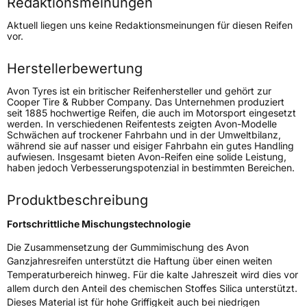
Redaktionsmeinungen
Höchstgeschwindigkeit
270 km/h
Aktuell liegen uns keine Redaktionsmeinungen für diesen Reifen
Lastindex
107
vor.
Höchstlast
975 kg
Herstellerbewertung
Gewicht (in kg)
14,34 kg
Avon Tyres ist ein britischer Reifenhersteller und gehört zur
Cooper Tire & Rubber Company. Das Unternehmen produziert
seit 1885 hochwertige Reifen, die auch im Motorsport eingesetzt
Generelle Merkmale
werden. In verschiedenen Reifentests zeigten Avon-Modelle
Schwächen auf trockener Fahrbahn und in der Umweltbilanz,
Fahrzeugtyp
PKW
während sie auf nasser und eisiger Fahrbahn ein gutes Handling
aufwiesen. Insgesamt bieten Avon-Reifen eine solide Leistung,
Verwendung
Ganzjahresreifen
haben jedoch Verbesserungspotenzial in bestimmten Bereichen.
Modellname
AS7 All Season
Produktbeschreibung
Fahrzeugart
PKW & SUV
Fortschrittliche Mischungstechnologie
Weitere Eigenschaften
Die Zusammensetzung der Gummimischung des Avon
Ganzjahresreifen unterstützt die Haftung über einen weiten
Schlauchtyp
TL
Temperaturbereich hinweg. Für die kalte Jahreszeit wird dies vor
allem durch den Anteil des chemischen Stoffes Silica unterstützt.
Dieses Material ist für hohe Griffigkeit auch bei niedrigen
Zustand
Neureifen