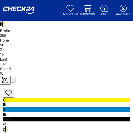
Warenkorb
Merkzettel
Chat
Anmelden
Breite
255
Höhe
50
Zoll
19
Last
107
Speed
W
C
B
71db