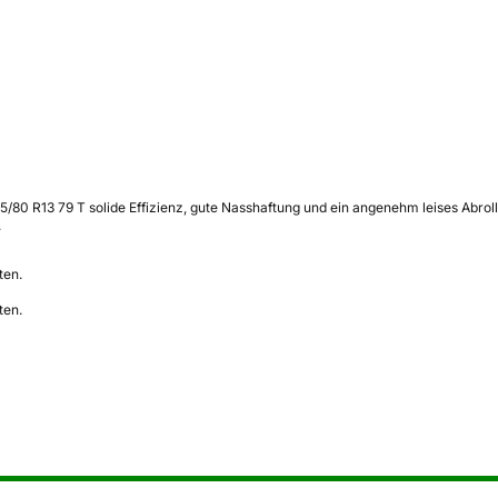
5/80 R13 79 T solide Effizienz, gute Nasshaftung und ein angenehm leises Abrollve
.
ten.
ten.