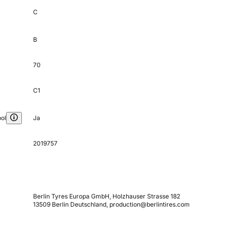
C
B
70
C1
ol
Ja
2019757
Berlin Tyres Europa GmbH, Holzhauser Strasse 182
13509 Berlin Deutschland, production@berlintires.com