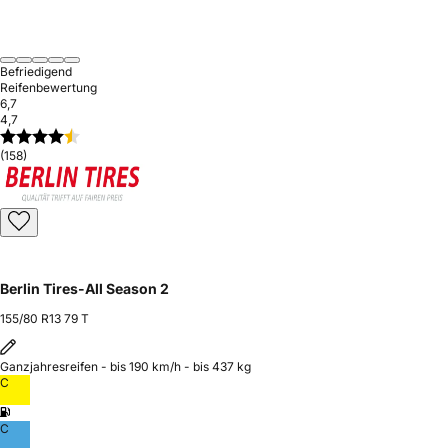
Befriedigend
Reifenbewertung
6,7
4,7
(158)
Berlin Tires-All Season 2
155/80 R13 79 T
Ganzjahresreifen - bis 190 km/h - bis 437 kg
C
C