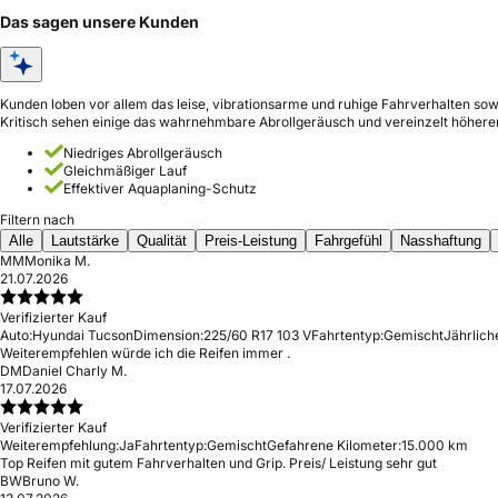
Das sagen unsere Kunden
Kunden loben vor allem das leise, vibrationsarme und ruhige Fahrverhalten so
Kritisch sehen einige das wahrnehmbare Abrollgeräusch und vereinzelt höheren
Niedriges Abrollgeräusch
Gleichmäßiger Lauf
Effektiver Aquaplaning-Schutz
Filtern nach
Alle
Lautstärke
Qualität
Preis-Leistung
Fahrgefühl
Nasshaftung
MM
Monika M.
21.07.2026
Verifizierter Kauf
Auto:
Hyundai Tucson
Dimension:
225/60 R17 103 V
Fahrtentyp:
Gemischt
Jährlich
Weiterempfehlen würde ich die Reifen immer .
DM
Daniel Charly M.
17.07.2026
Verifizierter Kauf
Weiterempfehlung:
Ja
Fahrtentyp:
Gemischt
Gefahrene Kilometer:
15.000 km
Top Reifen mit gutem Fahrverhalten und Grip. Preis/ Leistung sehr gut
BW
Bruno W.