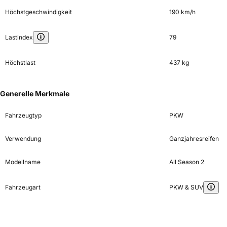
Höchstgeschwindigkeit
190 km/h
Lastindex
79
Höchstlast
437 kg
Generelle Merkmale
Fahrzeugtyp
PKW
Verwendung
Ganzjahresreifen
Modellname
All Season 2
Fahrzeugart
PKW & SUV