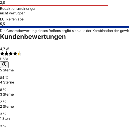
2,8
Redaktionsmeinungen
nicht verfügbar
EU-Reifenlabel
5,5
Die Gesamtbewertung dieses Reifens ergibt sich aus der Kombination der gewi
Kundenbewertungen
4,7
/5
(158)
5 Sterne
84 %
4 Sterne
8 %
3 Sterne
2 %
2 Sterne
3 %
1 Stern
3 %