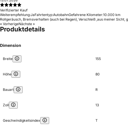
13.07.2026
Verifizierter Kauf
Weiterempfehlung:
Ja
Fahrtentyp:
Autobahn
Gefahrene Kilometer:
10.000 km
Rollgeräusch, Bremsverhalten (auch bei Regen), Verschleiß ,aus meiner Sicht, g
« Vorherige
Nächste »
Produktdetails
Dimension
Breite
155
Höhe
80
Bauart
R
Zoll
13
Geschwindigkeitsindex
T