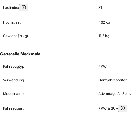
Lastindex
81
Höchstlast
462 kg
Gewicht (in kg)
11,5 kg
Generelle Merkmale
Fahrzeugtyp
PKW
Verwendung
Ganzjahresreifen
Modellname
Advantage All Seas
Fahrzeugart
PKW & SUV