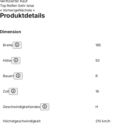
Verifizierter Kauf
Top Reifen Sehr leise
« Vorherige
Nächste »
Produktdetails
Dimension
Breite
185
Höhe
50
Bauart
R
Zoll
16
Geschwindigkeitsindex
H
Höchstgeschwindigkeit
210 km/h