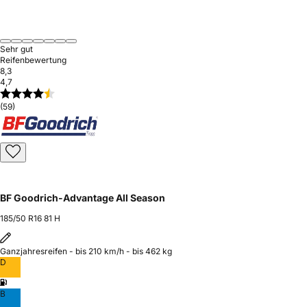
Sehr gut
Reifenbewertung
8,3
4,7
(59)
BF Goodrich-Advantage All Season
185/50 R16 81 H
Ganzjahresreifen - bis 210 km/h - bis 462 kg
D
B