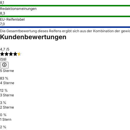
8,1
Redaktionsmeinungen
8,3
EU-Reifenlabel
7,0
Die Gesamtbewertung dieses Reifens ergibt sich aus der Kombination der gewi
Kundenbewertungen
4,7
/5
(59)
5 Sterne
83 %
4 Sterne
12 %
3 Sterne
3 %
2 Sterne
0 %
1 Stern
2 %