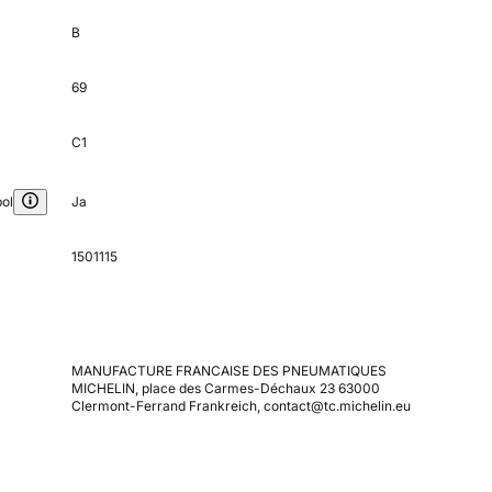
B
69
C1
ol
Ja
1501115
MANUFACTURE FRANCAISE DES PNEUMATIQUES
MICHELIN, place des Carmes-Déchaux 23 63000
Clermont-Ferrand Frankreich, contact@tc.michelin.eu