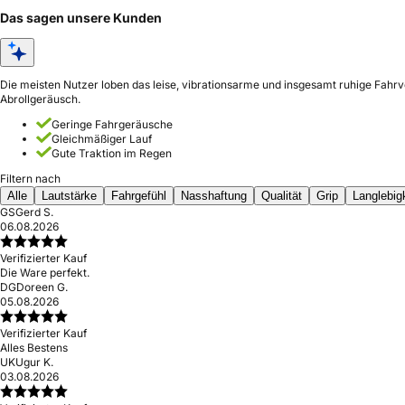
Das sagen unsere Kunden
Die meisten Nutzer loben das leise, vibrationsarme und insgesamt ruhige Fahrve
Abrollgeräusch.
Geringe Fahrgeräusche
Gleichmäßiger Lauf
Gute Traktion im Regen
Filtern nach
Alle
Lautstärke
Fahrgefühl
Nasshaftung
Qualität
Grip
Langlebig
GS
Gerd S.
06.08.2026
Verifizierter Kauf
Die Ware perfekt.
DG
Doreen G.
05.08.2026
Verifizierter Kauf
Alles Bestens
UK
Ugur K.
03.08.2026