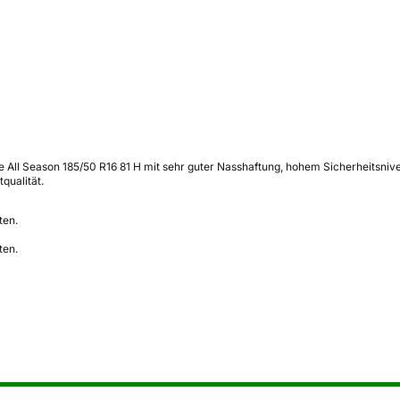
e All Season 185/50 R16 81 H mit sehr guter Nasshaftung, hohem Sicherheitsniv
qualität.
ten.
ten.