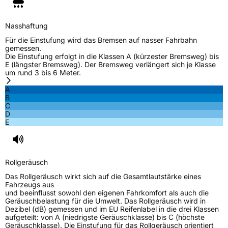
M+S
Ja
Nasshaftung
Für die Einstufung wird das Bremsen auf nasser Fahrbahn
EU Label
gemessen.
Die Einstufung erfolgt in die Klassen A (kürzester Bremsweg) bis
E (längster Bremsweg). Der Bremsweg verlängert sich je Klasse
Effizienz
D
um rund 3 bis 6 Meter.
A
Nasshaftung
C
B
C
D
Rollgeräusch (Klasse)
B
E
Rollgeräusch (dB)
72
Fahrzeugklasse
C1
Rollgeräusch
Das Rollgeräusch wirkt sich auf die Gesamtlautstärke eines
3PMSF / Schneeflockensymbol / Alpine-Symbol
Ja
Fahrzeugs aus
und beeinflusst sowohl den eigenen Fahrkomfort als auch die
Geräuschbelastung für die Umwelt. Das Rollgeräusch wird in
EPREL ID
456455
Dezibel (dB) gemessen und im EU Reifenlabel in die drei Klassen
aufgeteilt: von A (niedrigste Geräuschklasse) bis C (höchste
Allgemeine Produktsicherheit (GPSR)
Geräuschklasse). Die Einstufung für das Rollgeräusch orientiert