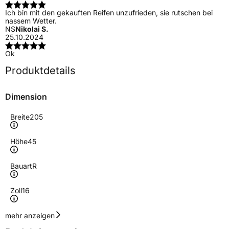
Ich bin mit den gekauften Reifen unzufrieden, sie rutschen bei
nassem Wetter.
NS
Nikolai S.
25.10.2024
Ok
Produktdetails
Dimension
Breite
205
Höhe
45
Bauart
R
Zoll
16
Geschwindigkeitsindex
W
mehr anzeigen