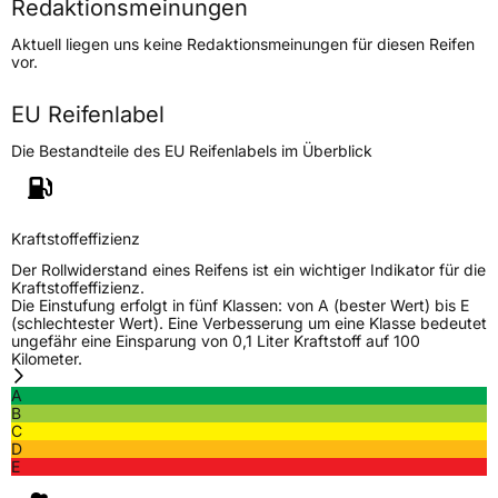
Redaktionsmeinungen
Höchstgeschwindigkeit
270 km/h
Aktuell liegen uns keine Redaktionsmeinungen für diesen Reifen
Lastindex
87
vor.
Höchstlast
545 kg
EU Reifenlabel
Gewicht (in kg)
10 kg
Die Bestandteile des EU Reifenlabels im Überblick
Generelle Merkmale
Fahrzeugtyp
PKW
Kraftstoffeffizienz
Verwendung
Ganzjahresreifen
Der Rollwiderstand eines Reifens ist ein wichtiger Indikator für die
Kraftstoffeffizienz.
Modellname
Crosstop 4S
Die Einstufung erfolgt in fünf Klassen: von A (bester Wert) bis E
(schlechtester Wert). Eine Verbesserung um eine Klasse bedeutet
Fahrzeugart
PKW & SUV
ungefähr eine Einsparung von 0,1 Liter Kraftstoff auf 100
Kilometer.
A
Weitere Eigenschaften
B
C
Schlauchtyp
TL
D
E
Zustand
Neureifen