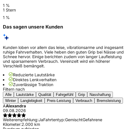
1 %
1 Stern
1 %
Das sagen unsere Kunden
Kunden loben vor allem das leise, vibrationsarme und insgesamt
ruhige Fahrverhalten. Viele heben den guten Grip bei Nässe und
Schnee hervor. Einige berichten zudem von langer Laufleistung
und sparsamerem Verbrauch. Vereinzelt wird ein höherer
Verschleiß bemängelt.
Reduzierte Lautstärke
Direktes Lenkverhalten
Zuverlässige Traktion
Filtern nach
Alle
Lautstärke
Qualität
Fahrgefühl
Grip
Nasshaftung
Winter
Langlebigkeit
Preis-Leistung
Verbrauch
Bremsleistung
A
Alexandra
09.08.2026
Weiterempfehlung:
Ja
Fahrtentyp:
Gemischt
Gefahrene
Kilometer:
2.000 km
Rundrum zufrieden.