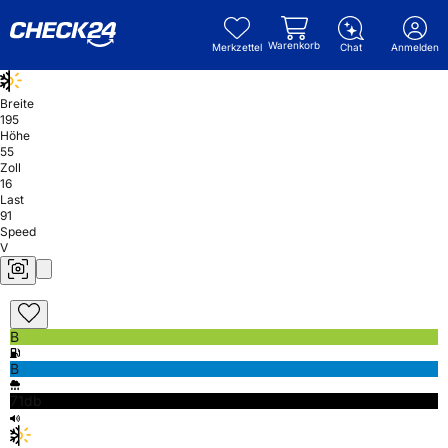
Warenkorb
Merkzettel
Chat
Anmelden
Breite
195
Höhe
55
Zoll
16
Last
91
Speed
V
B
B
71db