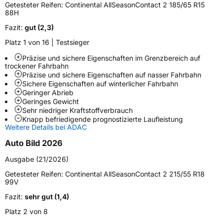
Modellname
AllSeasonContact 2
Getesteter Reifen:
Continental AllSeasonContact 2 185/65 R15
88H
Fahrzeugart
PKW & SUV
Fazit:
gut (2,3)
Platz 1 von 16 | Testsieger
Weitere Eigenschaften
Präzise und sichere Eigenschaften im Grenzbereich auf
Schlauchtyp
TL
trockener Fahrbahn
Präzise und sichere Eigenschaften auf nasser Fahrbahn
Sichere Eigenschaften auf winterlicher Fahrbahn
Zustand
Neureifen
Geringer Abrieb
Geringes Gewicht
Sehr niedriger Kraftstoffverbrauch
M+S
Ja
Knapp befriedigende prognostizierte Laufleistung
Verstärkt
XL
Weitere Details bei ADAC
Auto Bild 2026
Elektro
Ja
Ausgabe (21/2026)
Getesteter Reifen:
Continental AllSeasonContact 2 215/55 R18
EU Label
99V
Fazit:
sehr gut (1,4)
Effizienz
B
Platz 2 von 8