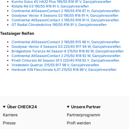
Kumho Solus 4S HA32 Plus 195/55 R16 91 V, Ganzjahresreifen
Rotalla RA 03 195/55 R16 91 V, Ganzjahresreifen
Continental AllSeasonContact 2 195/55 R16 87 H, Ganzjahresreifen
Goodyear Vector 4 Seasons G3 195/55 R16 91 H, Ganzjahresreifen
Continental AllSeasonContact 2 195/55 R16 91 H, Ganzjahresreifen
GT Radial ClimateActive 195/55 R16 91 V, Ganzjahresreifen
Testsieger Reifen
Continental AllSeasonContact 2 185/65 R15 88 H, Ganzjahresreifen
Goodyear Vector 4 Seasons G3 225/45 R17 94 W, Ganzjahresreifen
Bridgestone Turanza All Season 6 215/50 R18 92 W, Ganzjahresreifen
Continental AllSeasonContact 2 215/50 R18 92 W, Ganzjahresreifen
Pirelli Cinturato All Season SF3 225/40 R18 92 Y, Ganzjahresreifen
Vredestein Quatrac 215/55 R17 98 V, Ganzjahresreifen
Hankook ION Flexclimate IL01 215/55 R18 99 V, Ganzjahresreifen
Über CHECK24
Unsere Partner
Karriere
Partnerprogramm
Presse
Profi werden