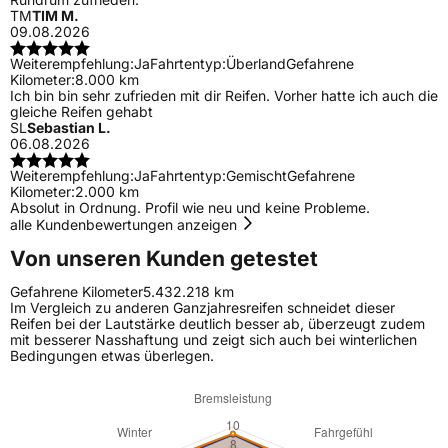
TM
TIM M.
09.08.2026
Weiterempfehlung:
Ja
Fahrtentyp:
Überland
Gefahrene
Kilometer:
8.000 km
Ich bin bin sehr zufrieden mit dir Reifen. Vorher hatte ich auch die
gleiche Reifen gehabt
SL
Sebastian L.
06.08.2026
Weiterempfehlung:
Ja
Fahrtentyp:
Gemischt
Gefahrene
Kilometer:
2.000 km
Absolut in Ordnung. Profil wie neu und keine Probleme.
alle Kundenbewertungen anzeigen
Von unseren Kunden getestet
Gefahrene Kilometer
5.432.218 km
Im Vergleich zu anderen Ganzjahresreifen schneidet dieser
Reifen bei der Lautstärke deutlich besser ab, überzeugt zudem
mit besserer Nasshaftung und zeigt sich auch bei winterlichen
Bedingungen etwas überlegen.