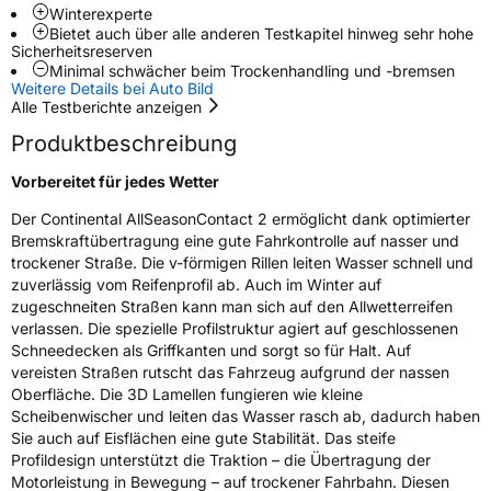
Nasshaftung
B
Winterexperte
Bietet auch über alle anderen Testkapitel hinweg sehr hohe
Sicherheitsreserven
Rollgeräusch (Klasse)
B
Minimal schwächer beim Trockenhandling und -bremsen
Weitere Details bei Auto Bild
Alle Testberichte anzeigen
Rollgeräusch (dB)
71
Produktbeschreibung
Fahrzeugklasse
C1
Vorbereitet für jedes Wetter
3PMSF / Schneeflockensymbol / Alpine-Symbol
Ja
Der Continental AllSeasonContact 2 ermöglicht dank optimierter
Bremskraftübertragung eine gute Fahrkontrolle auf nasser und
EPREL ID
1226670
trockener Straße. Die v-förmigen Rillen leiten Wasser schnell und
zuverlässig vom Reifenprofil ab. Auch im Winter auf
Allgemeine Produktsicherheit (GPSR)
zugeschneiten Straßen kann man sich auf den Allwetterreifen
verlassen. Die spezielle Profilstruktur agiert auf geschlossenen
Herstellerkontakt
Continental Reifen Deutschland GmbH
Schneedecken als Griffkanten und sorgt so für Halt. Auf
Continental-Plaza 1 30173 Hannover
Deutschland,
vereisten Straßen rutscht das Fahrzeug aufgrund der nassen
customerservice_tires@conti.de
Oberfläche. Die 3D Lamellen fungieren wie kleine
Scheibenwischer und leiten das Wasser rasch ab, dadurch haben
Sie auch auf Eisflächen eine gute Stabilität. Das steife
Profildesign unterstützt die Traktion – die Übertragung der
Motorleistung in Bewegung – auf trockener Fahrbahn. Diesen