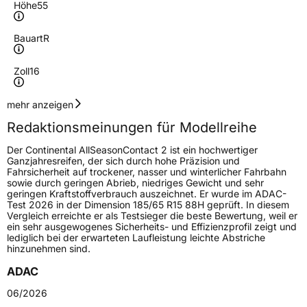
Höhe
55
Bauart
R
Zoll
16
Geschwindigkeitsindex
V
mehr anzeigen
Redaktionsmeinungen für Modellreihe
Höchstgeschwindigkeit
240 km/h
Der Continental AllSeasonContact 2 ist ein hochwertiger
Lastindex
91
Ganzjahresreifen, der sich durch hohe Präzision und
Fahrsicherheit auf trockener, nasser und winterlicher Fahrbahn
sowie durch geringen Abrieb, niedriges Gewicht und sehr
Höchstlast
615 kg
geringen Kraftstoffverbrauch auszeichnet. Er wurde im ADAC-
Test 2026 in der Dimension 185/65 R15 88H geprüft. In diesem
Gewicht (in kg)
7,31 kg
Vergleich erreichte er als Testsieger die beste Bewertung, weil er
ein sehr ausgewogenes Sicherheits- und Effizienzprofil zeigt und
lediglich bei der erwarteten Laufleistung leichte Abstriche
Generelle Merkmale
hinzunehmen sind.
Fahrzeugtyp
PKW
ADAC
Verwendung
Ganzjahresreifen
06/2026