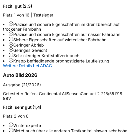
Fazit:
gut (2,3)
Platz 1 von 16 | Testsieger
Weitere Eigenschaften
Präzise und sichere Eigenschaften im Grenzbereich auf
Schlauchtyp
TL
trockener Fahrbahn
Präzise und sichere Eigenschaften auf nasser Fahrbahn
Sichere Eigenschaften auf winterlicher Fahrbahn
Zustand
Neureifen
Geringer Abrieb
Geringes Gewicht
Sehr niedriger Kraftstoffverbrauch
M+S
Ja
Knapp befriedigende prognostizierte Laufleistung
Verstärkt
XL
Weitere Details bei ADAC
Auto Bild 2026
Elektro
Ja
Ausgabe (21/2026)
Getesteter Reifen:
Continental AllSeasonContact 2 215/55 R18
EU Label
99V
Fazit:
sehr gut (1,4)
Effizienz
B
Platz 2 von 8
Nasshaftung
B
Winterexperte
Bietet auch über alle anderen Testkapitel hinweg sehr hohe