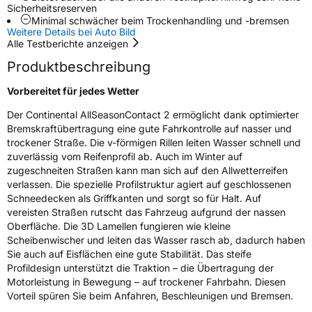
Sicherheitsreserven
Rollgeräusch (Klasse)
B
Minimal schwächer beim Trockenhandling und -bremsen
Weitere Details bei Auto Bild
Alle Testberichte anzeigen
Rollgeräusch (dB)
72
Produktbeschreibung
Fahrzeugklasse
C1
Vorbereitet für jedes Wetter
3PMSF / Schneeflockensymbol / Alpine-Symbol
Ja
Der Continental AllSeasonContact 2 ermöglicht dank optimierter
Bremskraftübertragung eine gute Fahrkontrolle auf nasser und
EPREL ID
1226688
trockener Straße. Die v-förmigen Rillen leiten Wasser schnell und
zuverlässig vom Reifenprofil ab. Auch im Winter auf
Allgemeine Produktsicherheit (GPSR)
zugeschneiten Straßen kann man sich auf den Allwetterreifen
verlassen. Die spezielle Profilstruktur agiert auf geschlossenen
Herstellerkontakt
Continental Reifen Deutschland GmbH
Schneedecken als Griffkanten und sorgt so für Halt. Auf
Continental-Plaza 1 30173 Hannover
Deutschland,
vereisten Straßen rutscht das Fahrzeug aufgrund der nassen
customerservice_tires@conti.de
Oberfläche. Die 3D Lamellen fungieren wie kleine
Scheibenwischer und leiten das Wasser rasch ab, dadurch haben
Sie auch auf Eisflächen eine gute Stabilität. Das steife
Profildesign unterstützt die Traktion – die Übertragung der
Motorleistung in Bewegung – auf trockener Fahrbahn. Diesen
Vorteil spüren Sie beim Anfahren, Beschleunigen und Bremsen.