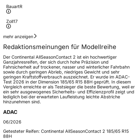
Bauart
R
Zoll
17
Geschwindigkeitsindex
V
mehr anzeigen
Redaktionsmeinungen für Modellreihe
Höchstgeschwindigkeit
240 km/h
Der Continental AllSeasonContact 2 ist ein hochwertiger
Lastindex
100
Ganzjahresreifen, der sich durch hohe Präzision und
Fahrsicherheit auf trockener, nasser und winterlicher Fahrbahn
sowie durch geringen Abrieb, niedriges Gewicht und sehr
Höchstlast
800 kg
geringen Kraftstoffverbrauch auszeichnet. Er wurde im ADAC-
Test 2026 in der Dimension 185/65 R15 88H geprüft. In diesem
Gewicht (in kg)
9,55 kg
Vergleich erreichte er als Testsieger die beste Bewertung, weil er
ein sehr ausgewogenes Sicherheits- und Effizienzprofil zeigt und
lediglich bei der erwarteten Laufleistung leichte Abstriche
Generelle Merkmale
hinzunehmen sind.
Fahrzeugtyp
PKW
ADAC
Verwendung
Ganzjahresreifen
06/2026
Modellname
AllSeasonContact 2
Getesteter Reifen:
Continental AllSeasonContact 2 185/65 R15
88H
Fahrzeugart
PKW & SUV