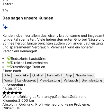
1 Stern
1 %
Das sagen unsere Kunden
Kunden loben vor allem das leise, vibrationsarme und insgesamt
ruhige Fahrverhalten. Viele heben den guten Grip bei Nässe und
Schnee hervor. Einige berichten zudem von langer Laufleistung
und sparsamerem Verbrauch. Vereinzelt wird ein höherer
Verschleiß bemängelt.
Reduzierte Lautstärke
Direktes Lenkverhalten
Zuverlässige Traktion
Filtern nach
Alle
Lautstärke
Qualität
Fahrgefühl
Grip
Nasshaftung
Winter
Langlebigkeit
Preis-Leistung
Verbrauch
Bremsleistung
SL
Sebastian L.
06.08.2026
Weiterempfehlung:
Ja
Fahrtentyp:
Gemischt
Gefahrene
Kilometer:
2.000 km
Absolut in Ordnung. Profil wie neu und keine Probleme.
CB
Cemil B.