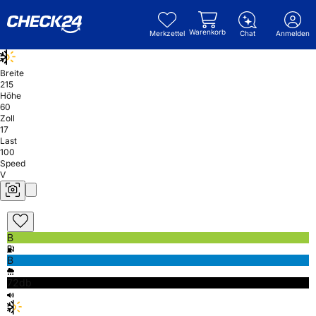
Warenkorb
Merkzettel
Chat
Anmelden
Breite
215
Höhe
60
Zoll
17
Last
100
Speed
V
B
B
72db