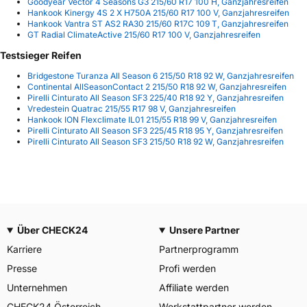
Goodyear Vector 4 Seasons G3 215/60 R17 100 H, Ganzjahresreifen
Hankook Kinergy 4S 2 X H750A 215/60 R17 100 V, Ganzjahresreifen
Hankook Vantra ST AS2 RA30 215/60 R17C 109 T, Ganzjahresreifen
GT Radial ClimateActive 215/60 R17 100 V, Ganzjahresreifen
Testsieger Reifen
Bridgestone Turanza All Season 6 215/50 R18 92 W, Ganzjahresreifen
Continental AllSeasonContact 2 215/50 R18 92 W, Ganzjahresreifen
Pirelli Cinturato All Season SF3 225/40 R18 92 Y, Ganzjahresreifen
Vredestein Quatrac 215/55 R17 98 V, Ganzjahresreifen
Hankook ION Flexclimate IL01 215/55 R18 99 V, Ganzjahresreifen
Pirelli Cinturato All Season SF3 225/45 R18 95 Y, Ganzjahresreifen
Pirelli Cinturato All Season SF3 215/50 R18 92 W, Ganzjahresreifen
Über CHECK24
Unsere Partner
Karriere
Partnerprogramm
Presse
Profi werden
Unternehmen
Affiliate werden
CHECK24 Österreich
Werkstattpartner werden