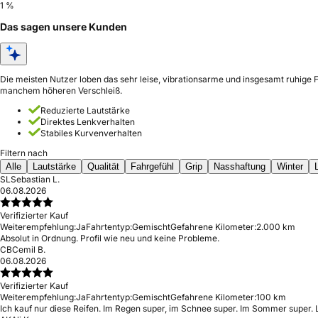
1 %
Das sagen unsere Kunden
Die meisten Nutzer loben das sehr leise, vibrationsarme und insgesamt ruhige 
manchem höheren Verschleiß.
Reduzierte Lautstärke
Direktes Lenkverhalten
Stabiles Kurvenverhalten
Filtern nach
Alle
Lautstärke
Qualität
Fahrgefühl
Grip
Nasshaftung
Winter
SL
Sebastian L.
06.08.2026
Verifizierter Kauf
Weiterempfehlung:
Ja
Fahrtentyp:
Gemischt
Gefahrene Kilometer:
2.000 km
Absolut in Ordnung. Profil wie neu und keine Probleme.
CB
Cemil B.
06.08.2026
Verifizierter Kauf
Weiterempfehlung:
Ja
Fahrtentyp:
Gemischt
Gefahrene Kilometer:
100 km
Ich kauf nur diese Reifen. Im Regen super, im Schnee super. Im Sommer super. L