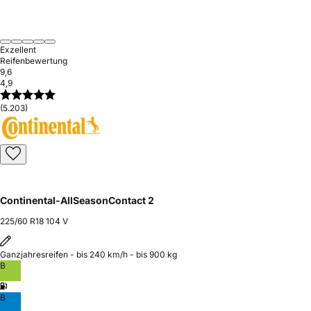
Exzellent
Reifenbewertung
9,6
4,9
(5.203)
Continental-AllSeasonContact 2
225/60 R18 104 V
Ganzjahresreifen - bis 240 km/h - bis 900 kg
B
B