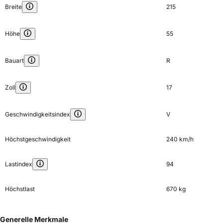
Breite
215
Höhe
55
Bauart
R
Zoll
17
Geschwindigkeitsindex
V
Höchstgeschwindigkeit
240 km/h
Lastindex
94
Höchstlast
670 kg
Generelle Merkmale