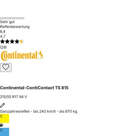
Sehr gut
Reifenbewertung
8,4
4,7
(29)
Continental-ContiContact TS 815
215/55 R17 94 V
Ganzjahresreifen - bis 240 km/h - bis 670 kg
C
C