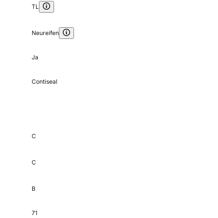
TL
Neureifen
Ja
Contiseal
C
C
B
71