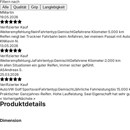
Filtern nach
Alle
Qualität
Grip
Langlebigkeit
M
Martin
19.05.2026
Verifizierter Kauf
Weiterempfehlung:
Nein
Fahrtentyp:
Gemischt
Gefahrene Kilometer:
5.000 km
Reifen neigt bei Trockner Fahrbahn beim Anfahren, bei meinem Passat mit Auto
KN
Kevin N.
13.05.2026
Verifizierter Kauf
Weiterempfehlung:
Ja
Fahrtentyp:
Gemischt
Gefahrene Kilometer:
2.000 km
In allen Situationen ein guter Reifen, immer sicher gefühlt.
AS
Andreas S.
25.03.2026
Verifizierter Kauf
Auto:
VW Golf Sportsvan
Fahrtentyp:
Gemischt
Jährliche Fahrleistung:
bis 15.000 
Praktischer Ganzjahres-Reifen. Hohe Laufleistung. Seal Eigenschaft hat sehr g
« Vorherige
Nächste »
Produktdetails
Dimension