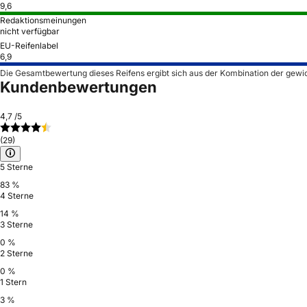
9,6
Redaktionsmeinungen
nicht verfügbar
EU-Reifenlabel
6,9
Die Gesamtbewertung dieses Reifens ergibt sich aus der Kombination der gewi
Kundenbewertungen
4,7
/5
(29)
5 Sterne
83 %
4 Sterne
14 %
3 Sterne
0 %
2 Sterne
0 %
1 Stern
3 %