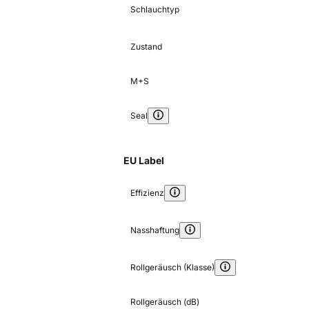
Schlauchtyp
Zustand
M+S
Seal
EU Label
Effizienz
Nasshaftung
Rollgeräusch (Klasse)
Rollgeräusch (dB)