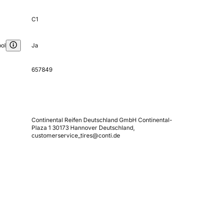
C1
ol
Ja
657849
Continental Reifen Deutschland GmbH Continental-
Plaza 1 30173 Hannover Deutschland,
customerservice_tires@conti.de