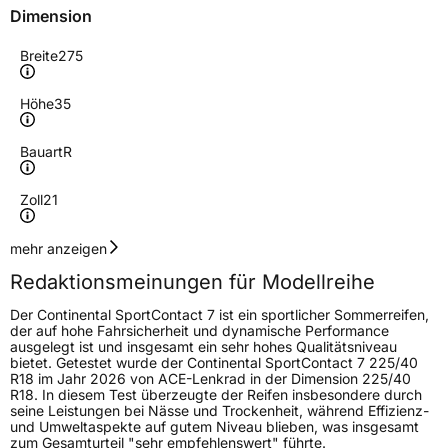
Dimension
Breite
275
Höhe
35
Bauart
R
Zoll
21
Geschwindigkeitsindex
Y
mehr anzeigen
Redaktionsmeinungen für Modellreihe
Höchstgeschwindigkeit
300 km/h
Der Continental SportContact 7 ist ein sportlicher Sommerreifen,
Lastindex
103
der auf hohe Fahrsicherheit und dynamische Performance
ausgelegt ist und insgesamt ein sehr hohes Qualitätsniveau
bietet. Getestet wurde der Continental SportContact 7 225/40
Höchstlast
875 kg
R18 im Jahr 2026 von ACE-Lenkrad in der Dimension 225/40
R18. In diesem Test überzeugte der Reifen insbesondere durch
Gewicht (in kg)
12,9 kg
seine Leistungen bei Nässe und Trockenheit, während Effizienz-
und Umweltaspekte auf gutem Niveau blieben, was insgesamt
zum Gesamturteil "sehr empfehlenswert" führte.
Generelle Merkmale