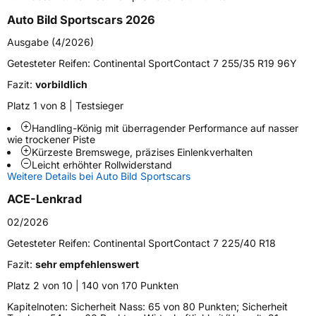
Auto Bild Sportscars 2026
Fahrzeugtyp
PKW
Ausgabe (4/2026)
Verwendung
Sommerreifen
Getesteter Reifen:
Continental SportContact 7 255/35 R19 96Y
Modellname
SportContact 7
Fazit:
vorbildlich
Fahrzeugart
PKW & SUV
Platz 1 von 8 | Testsieger
Handling-König mit überragender Performance auf nasser
Weitere Eigenschaften
wie trockener Piste
Kürzeste Bremswege, präzises Einlenkverhalten
Schlauchtyp
TL
Leicht erhöhter Rollwiderstand
Weitere Details bei Auto Bild Sportscars
Zustand
Neureifen
ACE-Lenkrad
02/2026
M+S
Nein
Getesteter Reifen:
Continental SportContact 7 225/40 R18
Verstärkt
XL
Fazit:
sehr empfehlenswert
Felgenschutz
FR
Platz 2 von 10 | 140 von 170 Punkten
Kapitelnoten: Sicherheit Nass: 65 von 80 Punkten; Sicherheit
Elektro
Ja