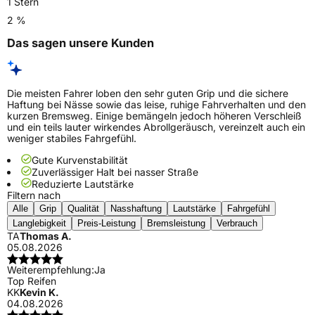
1 Stern
2 %
Das sagen unsere Kunden
Die meisten Fahrer loben den sehr guten Grip und die sichere
Haftung bei Nässe sowie das leise, ruhige Fahrverhalten und den
kurzen Bremsweg. Einige bemängeln jedoch höheren Verschleiß
und ein teils lauter wirkendes Abrollgeräusch, vereinzelt auch ein
weniger stabiles Fahrgefühl.
Gute Kurvenstabilität
Zuverlässiger Halt bei nasser Straße
Reduzierte Lautstärke
Filtern nach
Alle
Grip
Qualität
Nasshaftung
Lautstärke
Fahrgefühl
Langlebigkeit
Preis-Leistung
Bremsleistung
Verbrauch
TA
Thomas A.
05.08.2026
Weiterempfehlung:
Ja
Top Reifen
KK
Kevin K.
04.08.2026