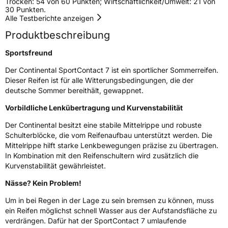
Trocken: 54 von 60 Punkten; Wirtschaftlichkeit/Umwelt: 21 von
30 Punkten.
Alle Testberichte anzeigen
Empfohlen für Bentley
BB
Produktbeschreibung
EU Label
Sportsfreund
Effizienz
C
Der Continental SportContact 7 ist ein sportlicher Sommerreifen.
Dieser Reifen ist für alle Witterungsbedingungen, die der
Nasshaftung
A
deutsche Sommer bereithält, gewappnet.
Vorbildliche Lenkübertragung und Kurvenstabilität
Rollgeräusch (Klasse)
B
Der Continental besitzt eine stabile Mittelrippe und robuste
Schulterblöcke, die vom Reifenaufbau unterstützt werden. Die
Rollgeräusch (dB)
73
Mittelrippe hilft starke Lenkbewegungen präzise zu übertragen.
Fahrzeugklasse
C1
In Kombination mit den Reifenschultern wird zusätzlich die
Kurvenstabilität gewährleistet.
3PMSF / Schneeflockensymbol / Alpine-Symbol
Nein
Nässe? Kein Problem!
Um in bei Regen in der Lage zu sein bremsen zu können, muss
Eisgrip
Nein
ein Reifen möglichst schnell Wasser aus der Aufstandsfläche zu
EPREL ID
2293785
verdrängen. Dafür hat der SportContact 7 umlaufende