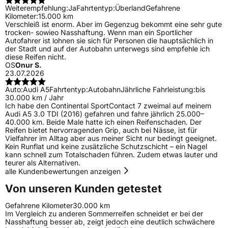
Weiterempfehlung:
Ja
Fahrtentyp:
Überland
Gefahrene
Kilometer:
15.000 km
Verschleiß ist enorm. Aber im Gegenzug bekommt eine sehr gute
trocken- sowieo Nasshaftung. Wenn man ein Sportlicher
Autofahrer ist lohnen sie sich für Personen die hauptsächlich in
der Stadt und auf der Autobahn unterwegs sind empfehle ich
diese Reifen nicht.
OS
Onur S.
23.07.2026
Auto:
Audi A5
Fahrtentyp:
Autobahn
Jährliche Fahrleistung:
bis
30.000 km / Jahr
Ich habe den Continental SportContact 7 zweimal auf meinem
Audi A5 3.0 TDI (2016) gefahren und fahre jährlich 25.000–
40.000 km. Beide Male hatte ich einen Reifenschaden. Der
Reifen bietet hervorragenden Grip, auch bei Nässe, ist für
Vielfahrer im Alltag aber aus meiner Sicht nur bedingt geeignet.
Kein Runflat und keine zusätzliche Schutzschicht – ein Nagel
kann schnell zum Totalschaden führen. Zudem etwas lauter und
teurer als Alternativen.
alle Kundenbewertungen anzeigen
Von unseren Kunden getestet
Gefahrene Kilometer
30.000 km
Im Vergleich zu anderen Sommerreifen schneidet er bei der
Nasshaftung besser ab, zeigt jedoch eine deutlich schwächere