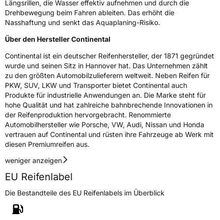
Längsrillen, die Wasser effektiv aufnehmen und durch die
Allgemeine Produktsicherheit (GPSR)
Drehbewegung beim Fahren ableiten. Das erhöht die
Nasshaftung und senkt das Aquaplaning-Risiko.
Herstellerkontakt
Continental Reifen Deutschland GmbH
Continental-Plaza 1 30173 Hannover
Über den Hersteller Continental
Deutschland,
customerservice_tires@conti.de
Continental ist ein deutscher Reifenhersteller, der 1871 gegründet
wurde und seinen Sitz in Hannover hat. Das Unternehmen zählt
zu den größten Automobilzulieferern weltweit. Neben Reifen für
PKW, SUV, LKW und Transporter bietet Continental auch
Produkte für industrielle Anwendungen an. Die Marke steht für
hohe Qualität und hat zahlreiche bahnbrechende Innovationen in
der Reifenproduktion hervorgebracht. Renommierte
Automobilhersteller wie Porsche, VW, Audi, Nissan und Honda
vertrauen auf Continental und rüsten ihre Fahrzeuge ab Werk mit
diesen Premiumreifen aus.
weniger anzeigen
EU Reifenlabel
Die Bestandteile des EU Reifenlabels im Überblick