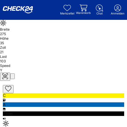
Warenkorb
Merkzettel
Chat
Anmelden
Breite
275
Höhe
35
Zoll
21
Last
103
Speed
Y
C
A
73db