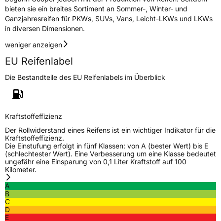
bieten sie ein breites Sortiment an Sommer-, Winter- und
Allgemeine Produktsicherheit (GPSR)
Ganzjahresreifen für PKWs, SUVs, Vans, Leicht-LKWs und LKWs
in diversen Dimensionen.
Herstellerkontakt
Cooper Tire & Rubber Company España,
S.L., Mari Paz del Valle Madrid,
weniger anzeigen
www.coopertire.de
EU Reifenlabel
Die Bestandteile des EU Reifenlabels im Überblick
Kraftstoffeffizienz
Der Rollwiderstand eines Reifens ist ein wichtiger Indikator für die
Kraftstoffeffizienz.
Die Einstufung erfolgt in fünf Klassen: von A (bester Wert) bis E
(schlechtester Wert). Eine Verbesserung um eine Klasse bedeutet
ungefähr eine Einsparung von 0,1 Liter Kraftstoff auf 100
Kilometer.
A
B
C
D
E