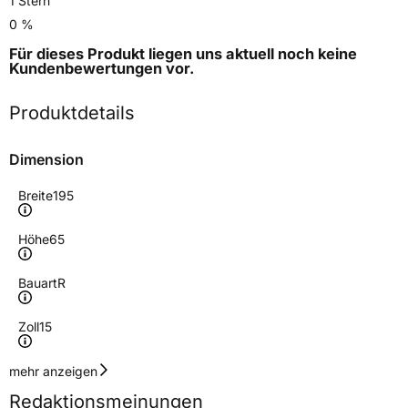
1 Stern
0 %
Für dieses Produkt liegen uns aktuell noch keine
Kundenbewertungen
vor.
Produktdetails
Dimension
Breite
195
Höhe
65
Bauart
R
Zoll
15
Geschwindigkeitsindex
V
mehr anzeigen
Redaktionsmeinungen