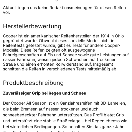
Höchstgeschwindigkeit
240 km/h
Aktuell liegen uns keine Redaktionsmeinungen für diesen Reifen
Lastindex
95
vor.
Höchstlast
690 kg
Herstellerbewertung
Cooper ist ein amerikanischer Reifenhersteller, der 1914 in Ohio
Generelle Merkmale
gegründet wurde. Obwohl dieses spezielle Modell nicht in
Reifentests getestet wurde, gibt es Tests für andere Cooper-
Fahrzeugtyp
PKW
Modelle. Diese Reifen zeigten oft ausgewogene
Fahreigenschaften auf Eis und Schnee sowie gute Leistungen auf
Verwendung
Ganzjahresreifen
nasser Fahrbahn, wiesen jedoch Schwächen auf trockener
Straße und einen erhöhten Rollwiderstand auf. Insgesamt
Modellname
All Season
schnitten die Reifen in verschiedenen Tests mittelmäßig ab.
Fahrzeugart
PKW & SUV
Produktbeschreibung
Weitere Eigenschaften
Zuverlässiger Grip bei Regen und Schnee
Der Cooper All Season ist ein Ganzjahresreifen mit 3D-Lamellen,
Schlauchtyp
TL
die beim Bremsen auf nasser, trockener und auch
schneebedeckter Fahrbahn unterstützen. Das Profil bietet Grip
Zustand
Neureifen
und unterstützt eine stabile Straßenlage – bei Regen ebenso wie
bei winterlichen Bedingungen. So behalten Sie das ganze Jahr