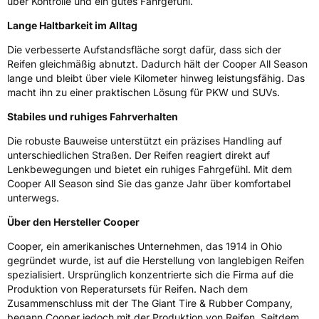
über Kontrolle und ein gutes Fahrgefühl.
M+S
Ja
Verstärkt
XL
Lange Haltbarkeit im Alltag
Die verbesserte Aufstandsfläche sorgt dafür, dass sich der
Reifen gleichmäßig abnutzt. Dadurch hält der Cooper All Season
EU Label
lange und bleibt über viele Kilometer hinweg leistungsfähig. Das
macht ihn zu einer praktischen Lösung für PKW und SUVs.
Effizienz
B
Stabiles und ruhiges Fahrverhalten
Nasshaftung
C
Die robuste Bauweise unterstützt ein präzises Handling auf
unterschiedlichen Straßen. Der Reifen reagiert direkt auf
Rollgeräusch (Klasse)
B
Lenkbewegungen und bietet ein ruhiges Fahrgefühl. Mit dem
Cooper All Season sind Sie das ganze Jahr über komfortabel
Rollgeräusch (dB)
71
unterwegs.
Fahrzeugklasse
C1
Über den Hersteller Cooper
Cooper, ein amerikanisches Unternehmen, das 1914 in Ohio
3PMSF / Schneeflockensymbol / Alpine-Symbol
Ja
gegründet wurde, ist auf die Herstellung von langlebigen Reifen
spezialisiert. Ursprünglich konzentrierte sich die Firma auf die
Eisgrip
Nein
Produktion von Reperatursets für Reifen. Nach dem
Zusammenschluss mit der The Giant Tire & Rubber Company,
EPREL ID
2565054
begann Cooper jedoch mit der Produktion von Reifen. Seitdem