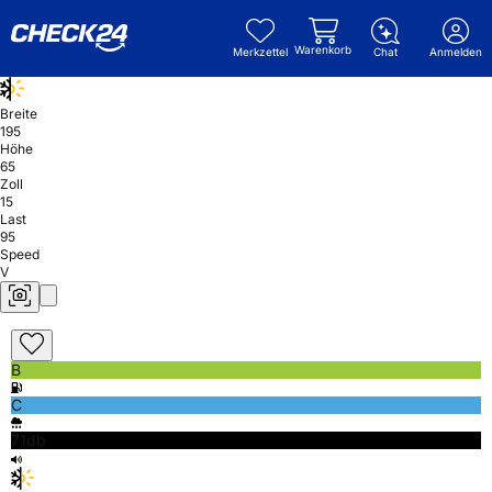
Warenkorb
Merkzettel
Chat
Anmelden
Breite
195
Höhe
65
Zoll
15
Last
95
Speed
V
B
C
71db