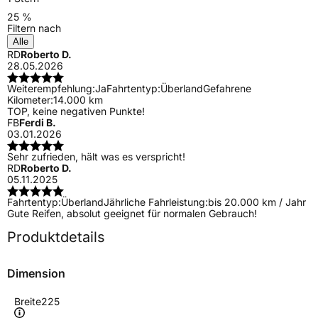
25 %
Filtern nach
Alle
RD
Roberto D.
28.05.2026
Weiterempfehlung:
Ja
Fahrtentyp:
Überland
Gefahrene
Kilometer:
14.000 km
TOP, keine negativen Punkte!
FB
Ferdi B.
03.01.2026
Sehr zufrieden, hält was es verspricht!
RD
Roberto D.
05.11.2025
Fahrtentyp:
Überland
Jährliche Fahrleistung:
bis 20.000 km / Jahr
Gute Reifen, absolut geeignet für normalen Gebrauch!
Produktdetails
Dimension
Breite
225