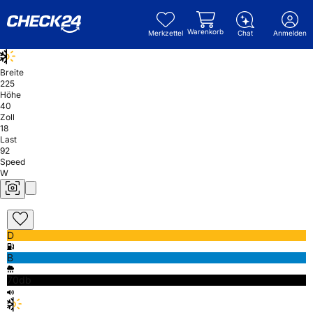
Warenkorb
Merkzettel
Chat
Anmelden
Breite
225
Höhe
40
Zoll
18
Last
92
Speed
W
D
B
70db