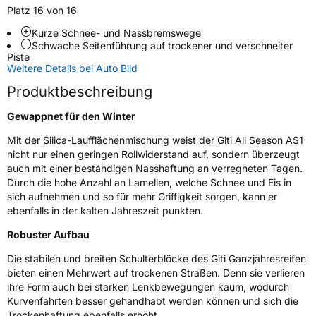
Platz 16 von 16
Rollgeräusch (Klasse)
B
Kurze Schnee- und Nassbremswege
Schwache Seitenführung auf trockener und verschneiter
Rollgeräusch (dB)
70
Piste
Weitere Details bei Auto Bild
Fahrzeugklasse
C1
Produktbeschreibung
3PMSF / Schneeflockensymbol / Alpine-Symbol
Ja
Gewappnet für den Winter
EPREL ID
1655562
Mit der Silica-Laufflächenmischung weist der Giti All Season AS1
nicht nur einen geringen Rollwiderstand auf, sondern überzeugt
Allgemeine Produktsicherheit (GPSR)
auch mit einer beständigen Nasshaftung an verregneten Tagen.
Durch die hohe Anzahl an Lamellen, welche Schnee und Eis in
Herstellerkontakt
Giti Tire Deutschland GmbH, Giti Tire
sich aufnehmen und so für mehr Griffigkeit sorgen, kann er
Deutschland GmbH Hollerithallee 18a 30419
ebenfalls in der kalten Jahreszeit punkten.
Hannover Germany,
label.information@eu.giti.com
Robuster Aufbau
Die stabilen und breiten Schulterblöcke des Giti Ganzjahresreifen
bieten einen Mehrwert auf trockenen Straßen. Denn sie verlieren
ihre Form auch bei starken Lenkbewegungen kaum, wodurch
Kurvenfahrten besser gehandhabt werden können und sich die
Trockenhaftung ebenfalls erhöht.