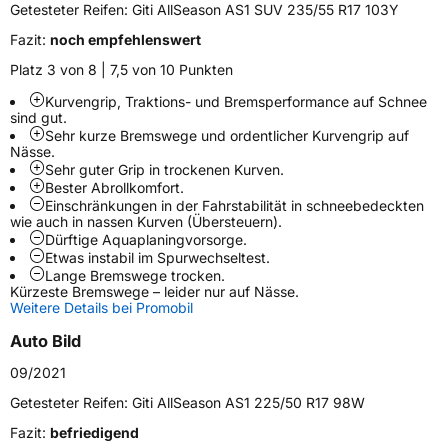
Getesteter Reifen:
Giti AllSeason AS1 SUV 235/55 R17 103Y
Modellname
AllSeason AS1
Fazit:
noch empfehlenswert
Fahrzeugart
PKW & SUV
Platz 3 von 8 | 7,5 von 10 Punkten
Kurvengrip, Traktions- und Bremsperformance auf Schnee
Weitere Eigenschaften
sind gut.
Sehr kurze Bremswege und ordentlicher Kurvengrip auf
Schlauchtyp
TL
Nässe.
Sehr guter Grip in trockenen Kurven.
Bester Abrollkomfort.
Zustand
Neureifen
Einschränkungen in der Fahrstabilität in schneebedeckten
wie auch in nassen Kurven (Übersteuern).
Dürftige Aquaplaningvorsorge.
M+S
Ja
Etwas instabil im Spurwechseltest.
Verstärkt
XL
Lange Bremswege trocken.
Kürzeste Bremswege – leider nur auf Nässe.
Weitere Details bei Promobil
EU Label
Auto Bild
Effizienz
D
09/2021
Getesteter Reifen:
Giti AllSeason AS1 225/50 R17 98W
Nasshaftung
B
Fazit:
befriedigend