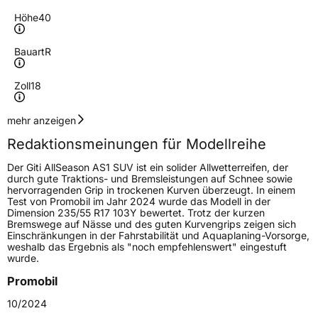
Höhe
40
Bauart
R
Zoll
18
Geschwindigkeitsindex
W
mehr anzeigen
Redaktionsmeinungen für Modellreihe
Höchstgeschwindigkeit
270 km/h
Der Giti AllSeason AS1 SUV ist ein solider Allwetterreifen, der
Lastindex
92
durch gute Traktions- und Bremsleistungen auf Schnee sowie
hervorragenden Grip in trockenen Kurven überzeugt. In einem
Test von Promobil im Jahr 2024 wurde das Modell in der
Höchstlast
630 kg
Dimension 235/55 R17 103Y bewertet. Trotz der kurzen
Bremswege auf Nässe und des guten Kurvengrips zeigen sich
Gewicht (in kg)
10,5 kg
Einschränkungen in der Fahrstabilität und Aquaplaning-Vorsorge,
weshalb das Ergebnis als "noch empfehlenswert" eingestuft
wurde.
Generelle Merkmale
Promobil
Fahrzeugtyp
PKW
10/2024
Verwendung
Ganzjahresreifen