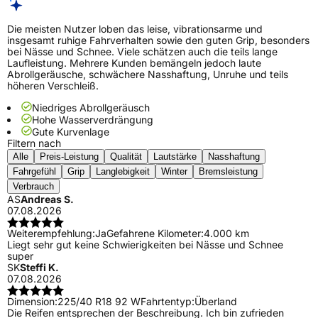
Die meisten Nutzer loben das leise, vibrationsarme und
insgesamt ruhige Fahrverhalten sowie den guten Grip, besonders
bei Nässe und Schnee. Viele schätzen auch die teils lange
Laufleistung. Mehrere Kunden bemängeln jedoch laute
Abrollgeräusche, schwächere Nasshaftung, Unruhe und teils
höheren Verschleiß.
Niedriges Abrollgeräusch
Hohe Wasserverdrängung
Gute Kurvenlage
Filtern nach
Alle
Preis-Leistung
Qualität
Lautstärke
Nasshaftung
Fahrgefühl
Grip
Langlebigkeit
Winter
Bremsleistung
Verbrauch
AS
Andreas S.
07.08.2026
Weiterempfehlung:
Ja
Gefahrene Kilometer:
4.000 km
Liegt sehr gut keine Schwierigkeiten bei Nässe und Schnee
super
SK
Steffi K.
07.08.2026
Dimension:
225/40 R18 92 W
Fahrtentyp:
Überland
Die Reifen entsprechen der Beschreibung. Ich bin zufrieden