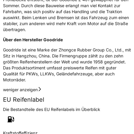
Eisgrip
Nein
Sommer. Durch diese Bauweise erlangt man viel Kontakt zur
Fahrbahn, was sich positiv auf das Handling und die Traktion
EPREL ID
456445
auswirkt. Beim Lenken und Bremsen ist das Fahrzeug zum einen
stabiler, zum anderen wird mehr Kraft vom Motor auf die Straße
Allgemeine Produktsicherheit (GPSR)
übertragen.
Herstellerkontakt
Zhongce Europe GmbH, Hollerithallee 17
Über den Hersteller Goodride
30419 Hannover Nordrhein-Westfalen
Deutschland, leoliao@zc-rubber.com
Goodride ist eine Marke der Zhongce Rubber Group Co., Ltd., mit
Sitz in Hangzhou, China. Die Firmengruppe zählt zu den zehn
größten Reifenherstellern der Welt und wurde 1958 gegründet.
Das Produktsortiment umfasst preiswerte Reifen mit guter
Qualität für PKWs, LLKWs, Geländefahrzeuge, aber auch
Motorräder.
weniger anzeigen
EU Reifenlabel
Die Bestandteile des EU Reifenlabels im Überblick
Kraftstoffeffizienz