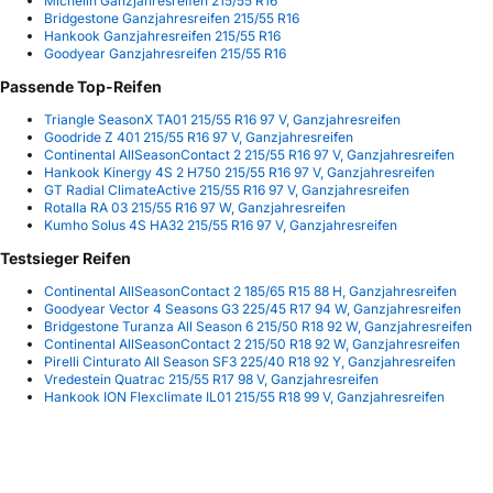
Michelin Ganzjahresreifen 215/55 R16
Bridgestone Ganzjahresreifen 215/55 R16
Hankook Ganzjahresreifen 215/55 R16
Goodyear Ganzjahresreifen 215/55 R16
Passende Top-Reifen
Triangle SeasonX TA01 215/55 R16 97 V, Ganzjahresreifen
Goodride Z 401 215/55 R16 97 V, Ganzjahresreifen
Continental AllSeasonContact 2 215/55 R16 97 V, Ganzjahresreifen
Hankook Kinergy 4S 2 H750 215/55 R16 97 V, Ganzjahresreifen
GT Radial ClimateActive 215/55 R16 97 V, Ganzjahresreifen
Rotalla RA 03 215/55 R16 97 W, Ganzjahresreifen
Kumho Solus 4S HA32 215/55 R16 97 V, Ganzjahresreifen
Testsieger Reifen
Continental AllSeasonContact 2 185/65 R15 88 H, Ganzjahresreifen
Goodyear Vector 4 Seasons G3 225/45 R17 94 W, Ganzjahresreifen
Bridgestone Turanza All Season 6 215/50 R18 92 W, Ganzjahresreifen
Continental AllSeasonContact 2 215/50 R18 92 W, Ganzjahresreifen
Pirelli Cinturato All Season SF3 225/40 R18 92 Y, Ganzjahresreifen
Vredestein Quatrac 215/55 R17 98 V, Ganzjahresreifen
Hankook ION Flexclimate IL01 215/55 R18 99 V, Ganzjahresreifen