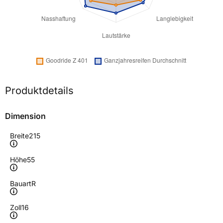
Produktdetails
Dimension
Breite
215
Höhe
55
Bauart
R
Zoll
16