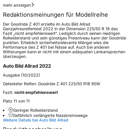
Geschwindigkeitsindex
V
mehr anzeigen
Redaktionsmeinungen für Modellreihe
Höchstgeschwindigkeit
240 km/h
Der Goodride Z 401 erzielte im Auto Bild Allrad
Lastindex
97
Ganzjahresreifentest 2022 in der Dimension 225/50 R 18 das
Fazit „nicht empfehlenswert“. Lediglich durch seinen niedrigen
Rollwiderstand und sein günstiges Preisniveau kann der Goodride
Höchstlast
730 kg
punkten. Erheblich sicherheitsrelevante Mängel wies die
Performance des Z 401 bei Nässe auf. Auch bei anderen
Witterungen kann er nicht mit einem adäquaten Lenkansprechen
Generelle Merkmale
überzeugen.
Fahrzeugtyp
PKW
Auto Bild Allrad 2022
Verwendung
Ganzjahresreifen
Ausgabe (10/2022)
Modellname
Z 401
Getesteter Reifen:
Goodride Z 401 225/50 R18 95W
Fahrzeugart
PKW & SUV
Fazit:
nicht empfehlenswert
Platz 11 von 11
Weitere Eigenschaften
Geringer Rollwiderstand
Gefährlich verlängerte Nassbremswege
Schlauchtyp
TL
Weitere Details bei Auto Bild Allrad