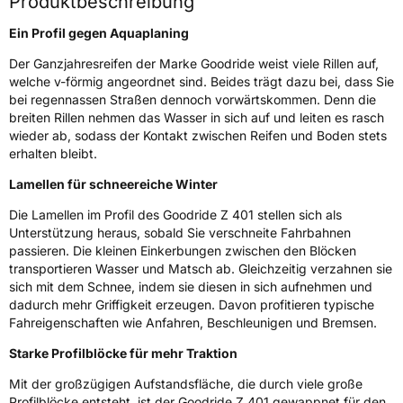
Produktbeschreibung
Zustand
Neureifen
Ein Profil gegen Aquaplaning
M+S
Ja
Der Ganzjahresreifen der Marke Goodride weist viele Rillen auf,
welche v-förmig angeordnet sind. Beides trägt dazu bei, dass Sie
Verstärkt
XL
bei regennassen Straßen dennoch vorwärtskommen. Denn die
breiten Rillen nehmen das Wasser in sich auf und leiten es rasch
EU Label
wieder ab, sodass der Kontakt zwischen Reifen und Boden stets
erhalten bleibt.
Effizienz
C
Lamellen für schneereiche Winter
Nasshaftung
C
Die Lamellen im Profil des Goodride Z 401 stellen sich als
Unterstützung heraus, sobald Sie verschneite Fahrbahnen
passieren. Die kleinen Einkerbungen zwischen den Blöcken
Rollgeräusch (Klasse)
B
transportieren Wasser und Matsch ab. Gleichzeitig verzahnen sie
sich mit dem Schnee, indem sie diesen in sich aufnehmen und
Rollgeräusch (dB)
72
dadurch mehr Griffigkeit erzeugen. Davon profitieren typische
Fahreigenschaften wie Anfahren, Beschleunigen und Bremsen.
Fahrzeugklasse
C1
Starke Profilblöcke für mehr Traktion
3PMSF / Schneeflockensymbol / Alpine-Symbol
Ja
Mit der großzügigen Aufstandsfläche, die durch viele große
Profilblöcke entsteht, ist der Goodride Z 401 gewappnet für den