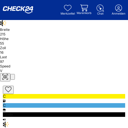
Warenkorb
Merkzettel
Chat
Anmelden
Breite
215
Höhe
55
Zoll
16
Last
97
Speed
V
C
C
72db