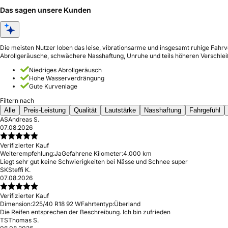
Das sagen unsere Kunden
Die meisten Nutzer loben das leise, vibrationsarme und insgesamt ruhige Fahrv
Abrollgeräusche, schwächere Nasshaftung, Unruhe und teils höheren Verschlei
Niedriges Abrollgeräusch
Hohe Wasserverdrängung
Gute Kurvenlage
Filtern nach
Alle
Preis-Leistung
Qualität
Lautstärke
Nasshaftung
Fahrgefühl
AS
Andreas S.
07.08.2026
Verifizierter Kauf
Weiterempfehlung:
Ja
Gefahrene Kilometer:
4.000 km
Liegt sehr gut keine Schwierigkeiten bei Nässe und Schnee super
SK
Steffi K.
07.08.2026
Verifizierter Kauf
Dimension:
225/40 R18 92 W
Fahrtentyp:
Überland
Die Reifen entsprechen der Beschreibung. Ich bin zufrieden
TS
Thomas S.