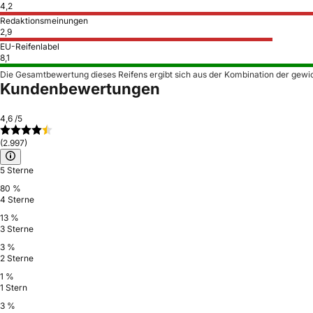
4,2
Redaktionsmeinungen
2,9
EU-Reifenlabel
8,1
Die Gesamtbewertung dieses Reifens ergibt sich aus der Kombination der gewi
Kundenbewertungen
4,6
/5
(2.997)
5 Sterne
80 %
4 Sterne
13 %
3 Sterne
3 %
2 Sterne
1 %
1 Stern
3 %