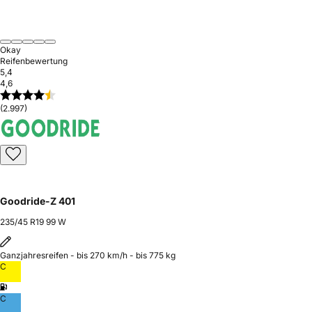
Okay
Reifenbewertung
5,4
4,6
(2.997)
Goodride-Z 401
235/45 R19 99 W
Ganzjahresreifen - bis 270 km/h - bis 775 kg
C
C