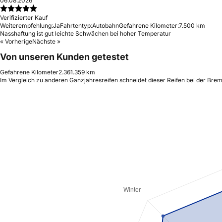
06.08.2026
Verifizierter Kauf
Weiterempfehlung:
Ja
Fahrtentyp:
Autobahn
Gefahrene Kilometer:
7.500 km
Nasshaftung ist gut leichte Schwächen bei hoher Temperatur
« Vorherige
Nächste »
Von unseren Kunden getestet
Gefahrene Kilometer
2.361.359 km
Im Vergleich zu anderen Ganzjahresreifen schneidet dieser Reifen bei der Brem