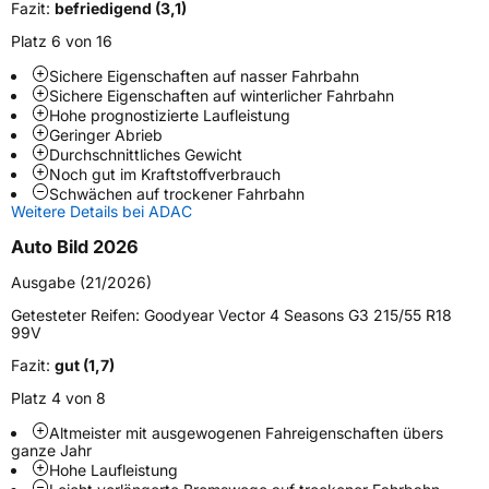
Fazit:
befriedigend (3,1)
Platz 6 von 16
Weitere Eigenschaften
Sichere Eigenschaften auf nasser Fahrbahn
Schlauchtyp
TL
Sichere Eigenschaften auf winterlicher Fahrbahn
Hohe prognostizierte Laufleistung
Geringer Abrieb
Zustand
Neureifen
Durchschnittliches Gewicht
Noch gut im Kraftstoffverbrauch
Schwächen auf trockener Fahrbahn
M+S
Ja
Weitere Details bei ADAC
Felgenschutz
FP
Auto Bild 2026
Ausgabe (21/2026)
EU Label
Getesteter Reifen:
Goodyear Vector 4 Seasons G3 215/55 R18
99V
Effizienz
C
Fazit:
gut (1,7)
Nasshaftung
B
Platz 4 von 8
Altmeister mit ausgewogenen Fahreigenschaften übers
Rollgeräusch (Klasse)
B
ganze Jahr
Hohe Laufleistung