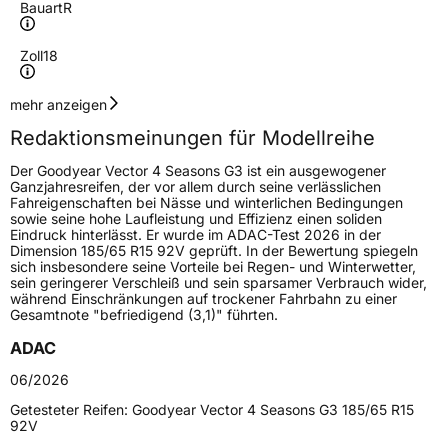
Bauart
R
Zoll
18
Geschwindigkeitsindex
W
mehr anzeigen
Redaktionsmeinungen für Modellreihe
Höchstgeschwindigkeit
270 km/h
Der Goodyear Vector 4 Seasons G3 ist ein ausgewogener
Lastindex
92
Ganzjahresreifen, der vor allem durch seine verlässlichen
Fahreigenschaften bei Nässe und winterlichen Bedingungen
sowie seine hohe Laufleistung und Effizienz einen soliden
Höchstlast
630 kg
Eindruck hinterlässt. Er wurde im ADAC-Test 2026 in der
Dimension 185/65 R15 92V geprüft. In der Bewertung spiegeln
Gewicht (in kg)
10,5 kg
sich insbesondere seine Vorteile bei Regen- und Winterwetter,
sein geringerer Verschleiß und sein sparsamer Verbrauch wider,
während Einschränkungen auf trockener Fahrbahn zu einer
Generelle Merkmale
Gesamtnote "befriedigend (3,1)" führten.
Fahrzeugtyp
PKW
ADAC
Verwendung
Ganzjahresreifen
06/2026
Modellname
Vector 4 Seasons G3
Getesteter Reifen:
Goodyear Vector 4 Seasons G3 185/65 R15
92V
Fahrzeugart
PKW & SUV