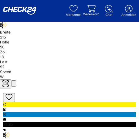
Warenkorb
Merkzettel
Chat
Anmelden
Breite
215
Höhe
50
Zoll
18
Last
92
Speed
W
C
B
71db