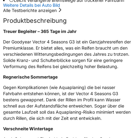
Leicht verlängerte Bremswege auf trockener Fahrbahn
Rollgeräusch (dB)
71
Weitere Details bei Auto Bild
Fahrzeugklasse
C1
Alle Testberichte anzeigen
Produktbeschreibung
3PMSF / Schneeflockensymbol / Alpine-Symbol
Ja
Treuer Begleiter – 365 Tage im Jahr
Eisgrip
Nein
Der Goodyear Vector 4 Seasons G3 ist ein Ganzjahresreifen der
Premiumklasse. Er bietet alles, was ein Reifen braucht um den
EPREL ID
610892
verschiedenen Witterungsbedingungen des Jahres zu trotzen.
Solide Kranz- und Schulterblöcke sorgen für eine geringere
Allgemeine Produktsicherheit (GPSR)
Verformung des Reifens bei gleichzeitig hoher Belastung.
Herstellerkontakt
Goodyear S.A. Innovation Center Avenue
Regnerische Sommertage
Gordon Smith 7750 Colmar-Berg Luxemburg,
www.goodyear.eu
Gegen Komplikationen (wie Aquaplaning) die bei nasser
Fahrbahn entstehen können, ist der Vector 4 Seasons G3
bestens gewappnet. Dank der Rillen im Profil kann Wasser
schnell aus der Aufstandsfläche entweichen. Sogar über die
gesamte Laufzeit soll das Aquaplaning-Risiko minimiert werden
durch Rillen, die sich mit der Zeit erst entwickeln.
Verschneite Wintertage