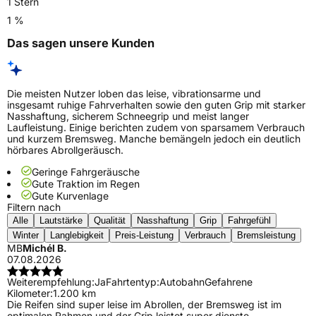
1 Stern
1 %
Das sagen unsere Kunden
Die meisten Nutzer loben das leise, vibrationsarme und
insgesamt ruhige Fahrverhalten sowie den guten Grip mit starker
Nasshaftung, sicherem Schneegrip und meist langer
Laufleistung. Einige berichten zudem von sparsamem Verbrauch
und kurzem Bremsweg. Manche bemängeln jedoch ein deutlich
hörbares Abrollgeräusch.
Geringe Fahrgeräusche
Gute Traktion im Regen
Gute Kurvenlage
Filtern nach
Alle
Lautstärke
Qualität
Nasshaftung
Grip
Fahrgefühl
Winter
Langlebigkeit
Preis-Leistung
Verbrauch
Bremsleistung
MB
Michél B.
07.08.2026
Weiterempfehlung:
Ja
Fahrtentyp:
Autobahn
Gefahrene
Kilometer:
1.200 km
Die Reifen sind super leise im Abrollen, der Bremsweg ist im
optimalen Rahmen und der Grip leistet super dienste.