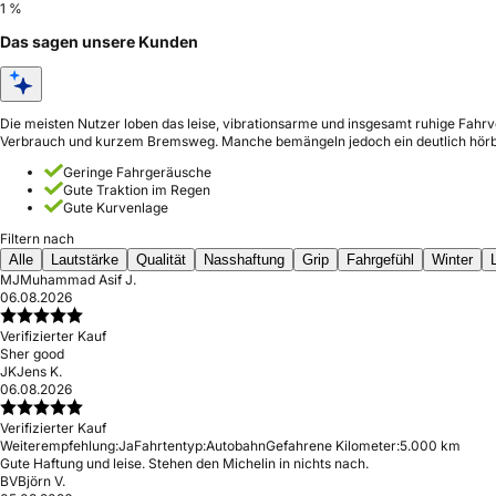
1 %
Das sagen unsere Kunden
Die meisten Nutzer loben das leise, vibrationsarme und insgesamt ruhige Fahr
Verbrauch und kurzem Bremsweg. Manche bemängeln jedoch ein deutlich hörb
Geringe Fahrgeräusche
Gute Traktion im Regen
Gute Kurvenlage
Filtern nach
Alle
Lautstärke
Qualität
Nasshaftung
Grip
Fahrgefühl
Winter
MJ
Muhammad Asif J.
06.08.2026
Verifizierter Kauf
Sher good
JK
Jens K.
06.08.2026
Verifizierter Kauf
Weiterempfehlung:
Ja
Fahrtentyp:
Autobahn
Gefahrene Kilometer:
5.000 km
Gute Haftung und leise. Stehen den Michelin in nichts nach.
BV
Björn V.