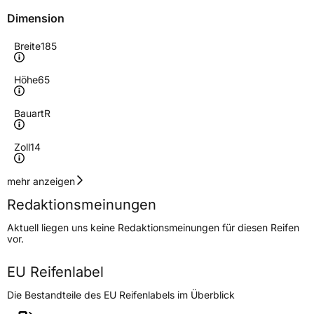
Dimension
Breite
185
Höhe
65
Bauart
R
Zoll
14
Geschwindigkeitsindex
H
mehr anzeigen
Redaktionsmeinungen
Höchstgeschwindigkeit
210 km/h
Aktuell liegen uns keine Redaktionsmeinungen für diesen Reifen
Lastindex
86
vor.
Höchstlast
530 kg
EU Reifenlabel
Die Bestandteile des EU Reifenlabels im Überblick
Generelle Merkmale