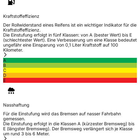
Fahrzeugtyp
PKW
Verwendung
Ganzjahresreifen
Kraftstoffeffizienz
Modellname
Season Master
Der Rollwiderstand eines Reifens ist ein wichtiger Indikator für die
Kraftstoffeffizienz.
Fahrzeugart
PKW & SUV
Die Einstufung erfolgt in fünf Klassen: von A (bester Wert) bis E
(schlechtester Wert). Eine Verbesserung um eine Klasse bedeutet
ungefähr eine Einsparung von 0,1 Liter Kraftstoff auf 100
Kilometer.
Weitere Eigenschaften
A
Schlauchtyp
TL
B
C
D
Zustand
Neureifen
E
M+S
Ja
Nasshaftung
EU Label
Für die Einstufung wird das Bremsen auf nasser Fahrbahn
gemessen.
Effizienz
D
Die Einstufung erfolgt in die Klassen A (kürzester Bremsweg) bis
E (längster Bremsweg). Der Bremsweg verlängert sich je Klasse
um rund 3 bis 6 Meter.
Nasshaftung
B