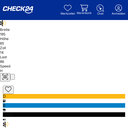
Warenkorb
Merkzettel
Chat
Anmelden
Breite
185
Höhe
65
Zoll
14
Last
86
Speed
H
D
B
70db