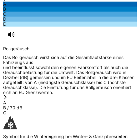
A
B
Rollgeräusch (Klasse)
B
C
D
E
Rollgeräusch (dB)
70
Fahrzeugklasse
C1
Rollgeräusch
3PMSF / Schneeflockensymbol / Alpine-Symbol
Ja
Das Rollgeräusch wirkt sich auf die Gesamtlautstärke eines
Fahrzeugs aus
Eisgrip
Nein
und beeinflusst sowohl den eigenen Fahrkomfort als auch die
Geräuschbelastung für die Umwelt. Das Rollgeräusch wird in
EPREL ID
722205
Dezibel (dB) gemessen und im EU Reifenlabel in die drei Klassen
aufgeteilt: von A (niedrigste Geräuschklasse) bis C (höchste
Allgemeine Produktsicherheit (GPSR)
Geräuschklasse). Die Einstufung für das Rollgeräusch orientiert
sich an EU Grenzwerten.
Herstellerkontakt
Prinx Chengshan Tire Europe GmbH, Berliner
A
Allee 47 64295 Darmstadt Germany,
B
/
70
dB
info@prinx.eu
C
Symbol für die Wintereignung bei Winter- & Ganzjahresreifen