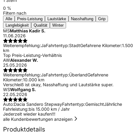
1 Stern
0 %
Filtern nach
Alle
Preis-Leistung
Lautstärke
Nasshaftung
Grip
Langlebigkeit
Qualität
Winter
MS
Matthias Kadir S.
11.06.2026
Weiterempfehlung:
Ja
Fahrtentyp:
Stadt
Gefahrene Kilometer:
1.500
km
Top Preis-Leistung-Verhältnis
AW
Alexander W.
25.05.2026
Weiterempfehlung:
Ja
Fahrtentyp:
Überland
Gefahrene
Kilometer:
10.000 km
Verschleiß ist okay, Nasshaftung und Lautstärke super.
WS
Wolfgang S.
22.05.2026
Auto:
Dacia Sandero Stepway
Fahrtentyp:
Gemischt
Jährliche
Fahrleistung:
bis 15.000 km / Jahr
Jederzeit wieder kaufen!!!
alle Kundenbewertungen anzeigen
Produktdetails