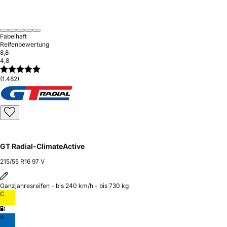
Fabelhaft
Reifenbewertung
8,8
4,8
(1.482)
GT Radial-ClimateActive
215/55 R16 97 V
Ganzjahresreifen - bis 240 km/h - bis 730 kg
C
A