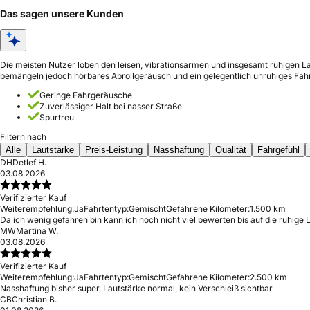
Das sagen unsere Kunden
Die meisten Nutzer loben den leisen, vibrationsarmen und insgesamt ruhigen Lau
bemängeln jedoch hörbares Abrollgeräusch und ein gelegentlich unruhiges Fahr
Geringe Fahrgeräusche
Zuverlässiger Halt bei nasser Straße
Spurtreu
Filtern nach
Alle
Lautstärke
Preis-Leistung
Nasshaftung
Qualität
Fahrgefühl
DH
Detlef H.
03.08.2026
Verifizierter Kauf
Weiterempfehlung:
Ja
Fahrtentyp:
Gemischt
Gefahrene Kilometer:
1.500 km
Da ich wenig gefahren bin kann ich noch nicht viel bewerten bis auf die ruhige 
MW
Martina W.
03.08.2026
Verifizierter Kauf
Weiterempfehlung:
Ja
Fahrtentyp:
Gemischt
Gefahrene Kilometer:
2.500 km
Nasshaftung bisher super, Lautstärke normal, kein Verschleiß sichtbar
CB
Christian B.