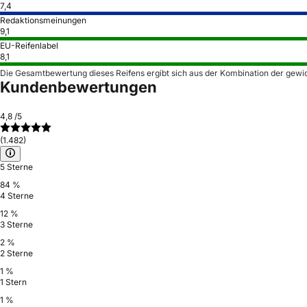
7,4
Redaktionsmeinungen
9,1
EU-Reifenlabel
8,1
Die Gesamtbewertung dieses Reifens ergibt sich aus der Kombination der gewi
Kundenbewertungen
4,8
/5
(1.482)
5 Sterne
84 %
4 Sterne
12 %
3 Sterne
2 %
2 Sterne
1 %
1 Stern
1 %