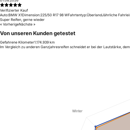
01.08.2026
Verifizierter Kauf
Auto:
BMW X1
Dimension:
225/50 R17 98 W
Fahrtentyp:
Überland
Jährliche Fahrlei
Super Reifen, gerne wieder
« Vorherige
Nächste »
Von unseren Kunden getestet
Gefahrene Kilometer
1.174.939 km
Im Vergleich zu anderen Ganzjahresreifen schneidet er bei der Lautstärke, de