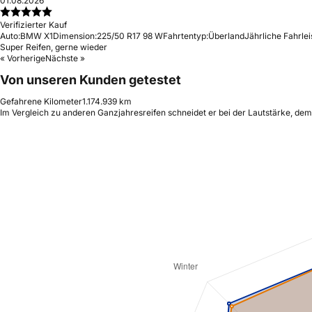
01.08.2026
Verifizierter Kauf
Auto:
BMW X1
Dimension:
225/50 R17 98 W
Fahrtentyp:
Überland
Jährliche Fahrlei
Super Reifen, gerne wieder
« Vorherige
Nächste »
Von unseren Kunden getestet
Gefahrene Kilometer
1.174.939 km
Im Vergleich zu anderen Ganzjahresreifen schneidet er bei der Lautstärke, de