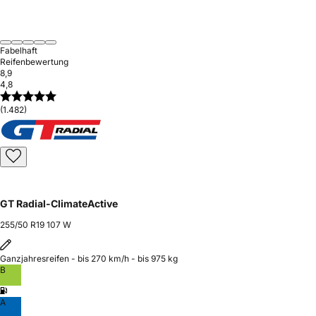
Fabelhaft
Reifenbewertung
8,9
4,8
(1.482)
GT Radial-ClimateActive
255/50 R19 107 W
Ganzjahresreifen - bis 270 km/h - bis 975 kg
B
A