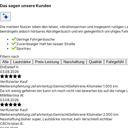
Das sagen unsere Kunden
Die meisten Nutzer loben den leisen, vibrationsarmen und insgesamt ruhigen Lau
bemängeln jedoch hörbares Abrollgeräusch und ein gelegentlich unruhiges Fahr
Geringe Fahrgeräusche
Zuverlässiger Halt bei nasser Straße
Spurtreu
Filtern nach
Alle
Lautstärke
Preis-Leistung
Nasshaftung
Qualität
Fahrgefühl
DH
Detlef H.
03.08.2026
Verifizierter Kauf
Weiterempfehlung:
Ja
Fahrtentyp:
Gemischt
Gefahrene Kilometer:
1.500 km
Da ich wenig gefahren bin kann ich noch nicht viel bewerten bis auf die ruhige 
MW
Martina W.
03.08.2026
Verifizierter Kauf
Weiterempfehlung:
Ja
Fahrtentyp:
Gemischt
Gefahrene Kilometer:
2.500 km
Nasshaftung bisher super, Lautstärke normal, kein Verschleiß sichtbar
CB
Christian B.