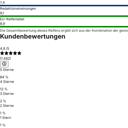
7,4
Redaktionsmeinungen
9,1
EU-Reifenlabel
8,9
Die Gesamtbewertung dieses Reifens ergibt sich aus der Kombination der gewi
Kundenbewertungen
4,8
/5
(1.482)
5 Sterne
84 %
4 Sterne
12 %
3 Sterne
2 %
2 Sterne
1 %
1 Stern
1 %