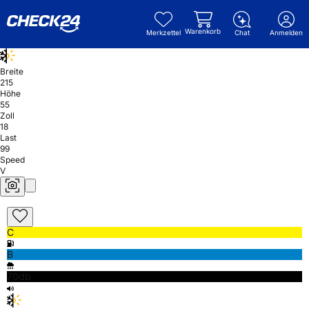
Warenkorb
Merkzettel
Chat
Anmelden
Breite
215
Höhe
55
Zoll
18
Last
99
Speed
V
C
B
70db