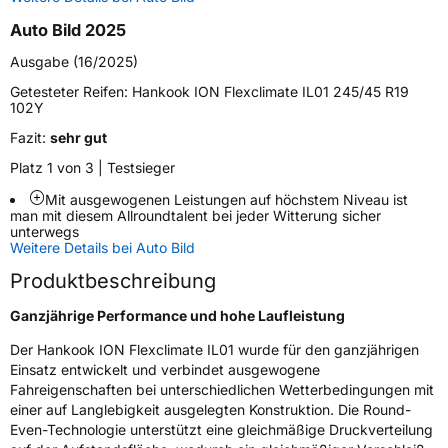
Auto Bild 2025
Zustand
Neureifen
Ausgabe (16/2025)
M+S
Ja
Getesteter Reifen:
Hankook ION Flexclimate IL01 245/45 R19
102Y
Verstärkt
XL
Fazit:
sehr gut
Felgenschutz
MFS
Platz 1 von 3 | Testsieger
Mit ausgewogenen Leistungen auf höchstem Niveau ist
Elektro
Ja
man mit diesem Allroundtalent bei jeder Witterung sicher
unterwegs
Weitere Details bei Auto Bild
EU Label
Produktbeschreibung
Effizienz
C
Ganzjährige Performance und hohe Laufleistung
Der Hankook ION Flexclimate IL01 wurde für den ganzjährigen
Nasshaftung
B
Einsatz entwickelt und verbindet ausgewogene
Fahreigenschaften bei unterschiedlichen Wetterbedingungen mit
Rollgeräusch (Klasse)
B
einer auf Langlebigkeit ausgelegten Konstruktion. Die Round-
Even-Technologie unterstützt eine gleichmäßige Druckverteilung