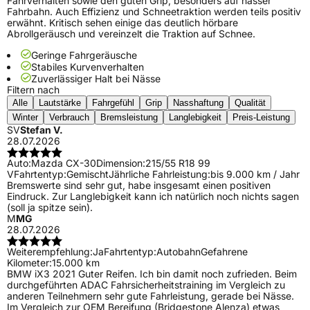
Fahrverhalten sowie den guten Grip, besonders auf nasser
Fahrbahn. Auch Effizienz und Schneetraktion werden teils positiv
erwähnt. Kritisch sehen einige das deutlich hörbare
Abrollgeräusch und vereinzelt die Traktion auf Schnee.
Geringe Fahrgeräusche
Stabiles Kurvenverhalten
Zuverlässiger Halt bei Nässe
Filtern nach
Alle
Lautstärke
Fahrgefühl
Grip
Nasshaftung
Qualität
Winter
Verbrauch
Bremsleistung
Langlebigkeit
Preis-Leistung
SV
Stefan V.
28.07.2026
Auto:
Mazda CX-30
Dimension:
215/55 R18 99
V
Fahrtentyp:
Gemischt
Jährliche Fahrleistung:
bis 9.000 km / Jahr
Bremswerte sind sehr gut, habe insgesamt einen positiven
Eindruck. Zur Langlebigkeit kann ich natürlich noch nichts sagen
(soll ja spitze sein).
M
MG
28.07.2026
Weiterempfehlung:
Ja
Fahrtentyp:
Autobahn
Gefahrene
Kilometer:
15.000 km
BMW iX3 2021 Guter Reifen. Ich bin damit noch zufrieden. Beim
durchgeführten ADAC Fahrsicherheitstraining im Vergleich zu
anderen Teilnehmern sehr gute Fahrleistung, gerade bei Nässe.
Im Vergleich zur OEM Bereifung (Bridgestone Alenza) etwas