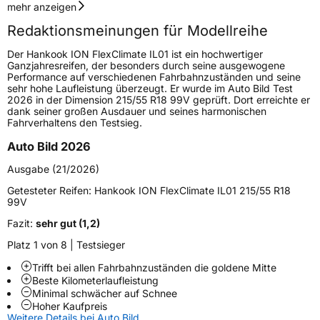
Geschwindigkeitsindex
V
mehr anzeigen
Redaktionsmeinungen für Modellreihe
Höchstgeschwindigkeit
240 km/h
Der Hankook ION FlexClimate IL01 ist ein hochwertiger
Lastindex
99
Ganzjahresreifen, der besonders durch seine ausgewogene
Performance auf verschiedenen Fahrbahnzuständen und seine
sehr hohe Laufleistung überzeugt. Er wurde im Auto Bild Test
Höchstlast
775 kg
2026 in der Dimension 215/55 R18 99V geprüft. Dort erreichte er
dank seiner großen Ausdauer und seines harmonischen
Gewicht (in kg)
11,415 kg
Fahrverhaltens den Testsieg.
Auto Bild 2026
Generelle Merkmale
Ausgabe (21/2026)
Fahrzeugtyp
PKW
Getesteter Reifen:
Hankook ION FlexClimate IL01 215/55 R18
Verwendung
Ganzjahresreifen
99V
Modellname
ION Flexclimate IL01
Fazit:
sehr gut (1,2)
Fahrzeugart
PKW & SUV
Platz 1 von 8 | Testsieger
Trifft bei allen Fahrbahnzuständen die goldene Mitte
Beste Kilometerlaufleistung
Weitere Eigenschaften
Minimal schwächer auf Schnee
Hoher Kaufpreis
Schlauchtyp
TL
Weitere Details bei Auto Bild