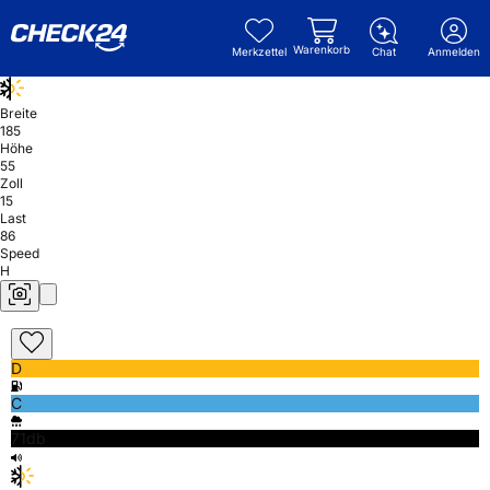
Warenkorb
Merkzettel
Chat
Anmelden
Breite
185
Höhe
55
Zoll
15
Last
86
Speed
H
D
C
71db