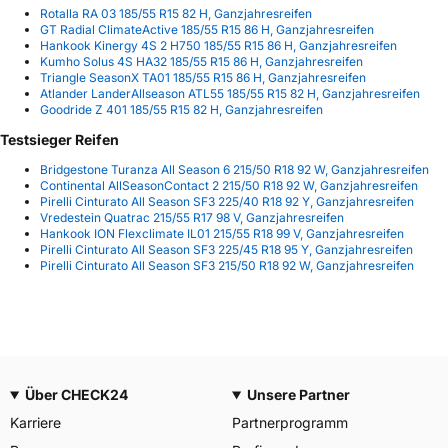
Rotalla RA 03 185/55 R15 82 H, Ganzjahresreifen
GT Radial ClimateActive 185/55 R15 86 H, Ganzjahresreifen
Hankook Kinergy 4S 2 H750 185/55 R15 86 H, Ganzjahresreifen
Kumho Solus 4S HA32 185/55 R15 86 H, Ganzjahresreifen
Triangle SeasonX TA01 185/55 R15 86 H, Ganzjahresreifen
Atlander LanderAllseason ATL55 185/55 R15 82 H, Ganzjahresreifen
Goodride Z 401 185/55 R15 82 H, Ganzjahresreifen
Testsieger Reifen
Bridgestone Turanza All Season 6 215/50 R18 92 W, Ganzjahresreifen
Continental AllSeasonContact 2 215/50 R18 92 W, Ganzjahresreifen
Pirelli Cinturato All Season SF3 225/40 R18 92 Y, Ganzjahresreifen
Vredestein Quatrac 215/55 R17 98 V, Ganzjahresreifen
Hankook ION Flexclimate IL01 215/55 R18 99 V, Ganzjahresreifen
Pirelli Cinturato All Season SF3 225/45 R18 95 Y, Ganzjahresreifen
Pirelli Cinturato All Season SF3 215/50 R18 92 W, Ganzjahresreifen
Über CHECK24
Unsere Partner
Karriere
Partnerprogramm