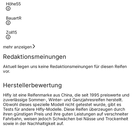
Höhe
55
Bauart
R
Zoll
15
Geschwindigkeitsindex
H
mehr anzeigen
Redaktionsmeinungen
Höchstgeschwindigkeit
210 km/h
Aktuell liegen uns keine Redaktionsmeinungen für diesen Reifen
Lastindex
86
vor.
Höchstlast
530 kg
Herstellerbewertung
Hifly ist eine Reifenmarke aus China, die seit 1995 preiswerte und
Generelle Merkmale
zuverlässige Sommer-, Winter- und Ganzjahresreifen herstellt.
Obwohl dieses spezielle Modell nicht getestet wurde, gibt es
Fahrzeugtyp
PKW
Tests für andere Hifly-Modelle. Diese Reifen überzeugen durch
ihren günstigen Preis und ihre guten Leistungen auf verschneiter
Verwendung
Ganzjahresreifen
Fahrbahn, weisen jedoch Schwächen bei Nässe und Trockenheit
sowie in der Nachhaltigkeit auf.
Modellname
All Turi 221