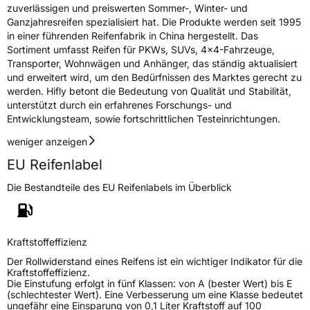
zuverlässigen und preiswerten Sommer-, Winter- und
Rollgeräusch (dB)
71
Ganzjahresreifen spezialisiert hat. Die Produkte werden seit 1995
in einer führenden Reifenfabrik in China hergestellt. Das
Fahrzeugklasse
C1
Sortiment umfasst Reifen für PKWs, SUVs, 4x4-Fahrzeuge,
Transporter, Wohnwägen und Anhänger, das ständig aktualisiert
3PMSF / Schneeflockensymbol / Alpine-Symbol
Ja
und erweitert wird, um den Bedürfnissen des Marktes gerecht zu
werden. Hifly betont die Bedeutung von Qualität und Stabilität,
unterstützt durch ein erfahrenes Forschungs- und
EPREL ID
836138
Entwicklungsteam, sowie fortschrittlichen Testeinrichtungen.
Allgemeine Produktsicherheit (GPSR)
weniger anzeigen
Herstellerkontakt
Shandong Changfeng Tire Co. LTD, YongAn
EU Reifenlabel
Street Guangrao County Dongying City
Shandong Province China,
Die Bestandteile des EU Reifenlabels im Überblick
liu.yang@hengfengtires.com
Verantwortliche
SHG Consulting, YongAn Street Guangrao
in der EU
County Dongying City Shandong Province
China, liu.yang@hengfengtires.com
Kraftstoffeffizienz
Der Rollwiderstand eines Reifens ist ein wichtiger Indikator für die
Kraftstoffeffizienz.
Die Einstufung erfolgt in fünf Klassen: von A (bester Wert) bis E
(schlechtester Wert). Eine Verbesserung um eine Klasse bedeutet
ungefähr eine Einsparung von 0,1 Liter Kraftstoff auf 100