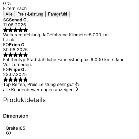
0 %
Filtern nach
Alle
Preis-Leistung
Fahrgefühl
SG
Senad G.
11.06.2026
Weiterempfehlung:
Ja
Gefahrene Kilometer:
5.000 km
Ist ok
EO
Erich O.
30.08.2025
Fahrtentyp:
Stadt
Jährliche Fahrleistung:
bis 6.000 km / Jahr
Voll zufrieden.
FG
Filipe G.
23.07.2025
Top Reifen, Preis Leistung sehr gut 👍
alle Kundenbewertungen anzeigen
Produktdetails
Dimension
Breite
185