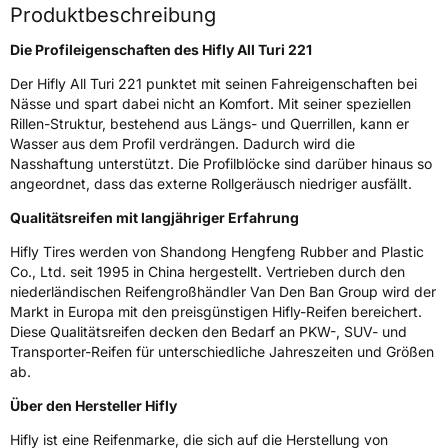
Fahrzeugart
PKW & SUV
Produktbeschreibung
Die Profileigenschaften des Hifly All Turi 221
Weitere Eigenschaften
Der Hifly All Turi 221 punktet mit seinen Fahreigenschaften bei
Nässe und spart dabei nicht an Komfort. Mit seiner speziellen
Schlauchtyp
TL
Rillen-Struktur, bestehend aus Längs- und Querrillen, kann er
Wasser aus dem Profil verdrängen. Dadurch wird die
Zustand
Neureifen
Nasshaftung unterstützt. Die Profilblöcke sind darüber hinaus so
angeordnet, dass das externe Rollgeräusch niedriger ausfällt.
M+S
Ja
Qualitätsreifen mit langjähriger Erfahrung
Verstärkt
XL
Hifly Tires werden von Shandong Hengfeng Rubber and Plastic
Co., Ltd. seit 1995 in China hergestellt. Vertrieben durch den
EU Label
niederländischen Reifengroßhändler Van Den Ban Group wird der
Markt in Europa mit den preisgünstigen Hifly-Reifen bereichert.
Effizienz
D
Diese Qualitätsreifen decken den Bedarf an PKW-, SUV- und
Transporter-Reifen für unterschiedliche Jahreszeiten und Größen
ab.
Nasshaftung
C
Über den Hersteller Hifly
Rollgeräusch (Klasse)
B
Hifly ist eine Reifenmarke, die sich auf die Herstellung von