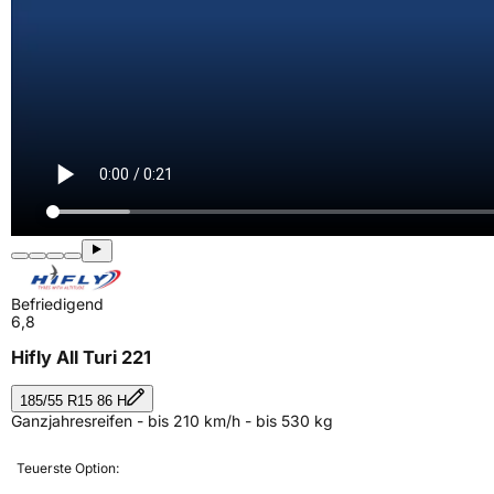
Befriedigend
6,8
Hifly All Turi 221
185/55 R15 86 H
Ganzjahresreifen - bis 210 km/h - bis 530 kg
Teuerste Option: