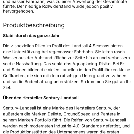
und nasser Fahrbahn, was zu einer Abwertung der Gesamtnote
Verwendung
Ganzjahresreifen
führte. Der niedrige Rollwiderstand wurde jedoch positiv
hervorgehoben.
Modellname
4Seasons
Fahrzeugart
PKW & SUV
Produktbeschreibung
Stabil durch das ganze Jahr
Weitere Eigenschaften
Die v-speziellen Rillen im Profil des Landsail 4 Seasons bieten
eine Unterstützung bei regennasser Fahrbahn. Sie leiten rasch
Schlauchtyp
TL
Wasser aus der Aufstandsfläche zur Seite hin ab und verbessern
so die Nasshaftung. Das senkt das Aquaplaning-Risiko. Bei Eis
Zustand
Neureifen
und Schnee bilden die vielen Lamellen in den Profilblöcken kleine
Griffkanten, die sich mit dem rutschigen Untergrund verzahnen
M+S
Ja
und so die Bodenhaftung unterstützen. So kommen Sie gut an Ihr
Ziel.
EU Label
Über den Hersteller Sentury-Landsail
Effizienz
D
Sentury-Landsail ist eine Marke des Herstellers Sentury, der
außerdem die Marken Delinte, GroundSpeed und Pantera in
Nasshaftung
B
seinem Marken-Portfolio führt. Die Reifen von Sentury-Landsail
werden nach modernsten Industrie-4.0-Standards gefertigt, und
die Produktionsstätten des Unternehmens waren die ersten
Rollgeräusch (Klasse)
B