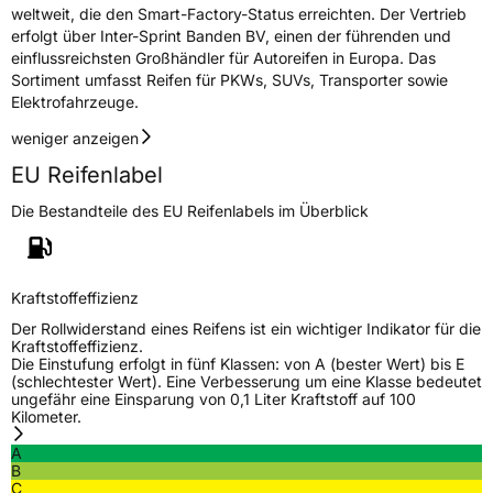
weltweit, die den Smart-Factory-Status erreichten. Der Vertrieb
erfolgt über Inter-Sprint Banden BV, einen der führenden und
Rollgeräusch (dB)
71
einflussreichsten Großhändler für Autoreifen in Europa. Das
Sortiment umfasst Reifen für PKWs, SUVs, Transporter sowie
Fahrzeugklasse
C1
Elektrofahrzeuge.
3PMSF / Schneeflockensymbol / Alpine-Symbol
Ja
weniger anzeigen
EU Reifenlabel
EPREL ID
550384
Die Bestandteile des EU Reifenlabels im Überblick
Allgemeine Produktsicherheit (GPSR)
Herstellerkontakt
SENTURY TIRE SL, Paseo Castellana 90
28046 Madrid Spanien,
Kraftstoffeffizienz
hellen.yang@senturytire.com
Der Rollwiderstand eines Reifens ist ein wichtiger Indikator für die
Kraftstoffeffizienz.
Die Einstufung erfolgt in fünf Klassen: von A (bester Wert) bis E
(schlechtester Wert). Eine Verbesserung um eine Klasse bedeutet
ungefähr eine Einsparung von 0,1 Liter Kraftstoff auf 100
Kilometer.
A
B
C