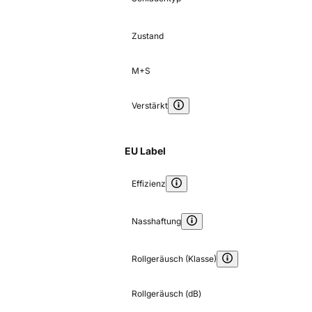
Zustand
M+S
Verstärkt
EU Label
Effizienz
Nasshaftung
Rollgeräusch (Klasse)
Rollgeräusch (dB)