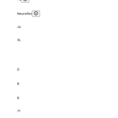
Neureifen
Ja
XL
D
B
B
71