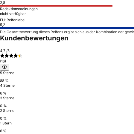
2,8
Redaktionsmeinungen
nicht verfügbar
EU-Reifenlabel
5,2
Die Gesamtbewertung dieses Reifens ergibt sich aus der Kombination der gewi
Kundenbewertungen
4,7
/5
(16)
5 Sterne
88 %
4 Sterne
6 %
3 Sterne
0 %
2 Sterne
0 %
1 Stern
6 %