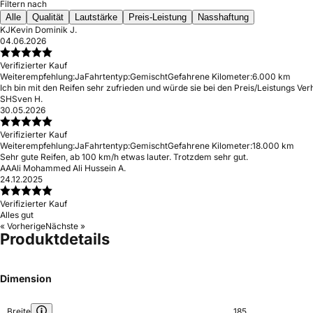
Filtern nach
Alle
Qualität
Lautstärke
Preis-Leistung
Nasshaftung
KJ
Kevin Dominik J.
04.06.2026
Verifizierter Kauf
Weiterempfehlung:
Ja
Fahrtentyp:
Gemischt
Gefahrene Kilometer:
6.000 km
Ich bin mit den Reifen sehr zufrieden und würde sie bei den Preis/Leistungs Verh
SH
Sven H.
30.05.2026
Verifizierter Kauf
Weiterempfehlung:
Ja
Fahrtentyp:
Gemischt
Gefahrene Kilometer:
18.000 km
Sehr gute Reifen, ab 100 km/h etwas lauter. Trotzdem sehr gut.
AA
Ali Mohammed Ali Hussein A.
24.12.2025
Verifizierter Kauf
Alles gut
« Vorherige
Nächste »
Produktdetails
Dimension
Breite
185