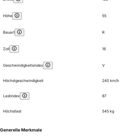
Höhe
55
Bauart
R
Zoll
16
Geschwindigkeitsindex
V
Höchstgeschwindigkeit
240 km/h
Lastindex
87
Höchstlast
545 kg
Generelle Merkmale