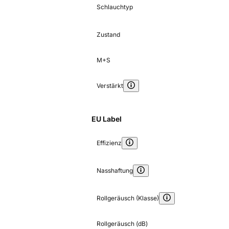
Schlauchtyp
Zustand
M+S
Verstärkt
EU Label
Effizienz
Nasshaftung
Rollgeräusch (Klasse)
Rollgeräusch (dB)