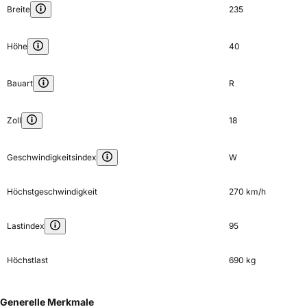
Breite
235
Höhe
40
Bauart
R
Zoll
18
Geschwindigkeitsindex
W
Höchstgeschwindigkeit
270 km/h
Lastindex
95
Höchstlast
690 kg
Generelle Merkmale