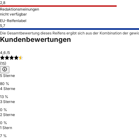
2,8
Redaktionsmeinungen
nicht verfügbar
EU-Reifenlabel
5,7
Die Gesamtbewertung dieses Reifens ergibt sich aus der Kombination der gewi
Kundenbewertungen
4,6
/5
(15)
5 Sterne
80 %
4 Sterne
13 %
3 Sterne
0 %
2 Sterne
0 %
1 Stern
7 %