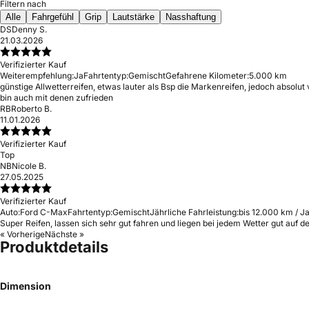
Filtern nach
Alle
Fahrgefühl
Grip
Lautstärke
Nasshaftung
DS
Denny S.
21.03.2026
Verifizierter Kauf
Weiterempfehlung:
Ja
Fahrtentyp:
Gemischt
Gefahrene Kilometer:
5.000 km
günstige Allwetterreifen, etwas lauter als Bsp die Markenreifen, jedoch absolu
bin auch mit denen zufrieden
RB
Roberto B.
11.01.2026
Verifizierter Kauf
Top
NB
Nicole B.
27.05.2025
Verifizierter Kauf
Auto:
Ford C-Max
Fahrtentyp:
Gemischt
Jährliche Fahrleistung:
bis 12.000 km / J
Super Reifen, lassen sich sehr gut fahren und liegen bei jedem Wetter gut auf de
« Vorherige
Nächste »
Produktdetails
Dimension