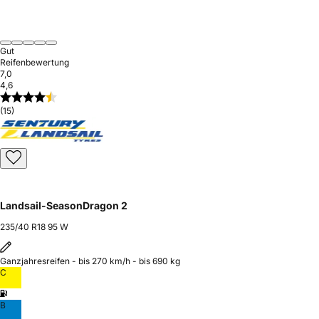
Gut
Reifenbewertung
7,0
4,6
(15)
Landsail-SeasonDragon 2
235/40 R18 95 W
Ganzjahresreifen - bis 270 km/h - bis 690 kg
C
B