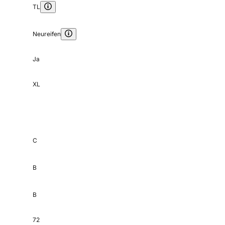
TL
Neureifen
Ja
XL
C
B
B
72