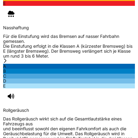
Zustand
Neureifen
E
M+S
Ja
Verstärkt
XL
Nasshaftung
Für die Einstufung wird das Bremsen auf nasser Fahrbahn
gemessen.
EU Label
Die Einstufung erfolgt in die Klassen A (kürzester Bremsweg) bis
E (längster Bremsweg). Der Bremsweg verlängert sich je Klasse
um rund 3 bis 6 Meter.
Effizienz
C
A
B
Nasshaftung
B
C
D
E
Rollgeräusch (Klasse)
B
Rollgeräusch (dB)
72
Rollgeräusch
Fahrzeugklasse
C1
Das Rollgeräusch wirkt sich auf die Gesamtlautstärke eines
Fahrzeugs aus
3PMSF / Schneeflockensymbol / Alpine-Symbol
Ja
und beeinflusst sowohl den eigenen Fahrkomfort als auch die
Geräuschbelastung für die Umwelt. Das Rollgeräusch wird in