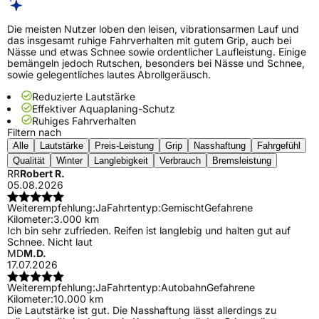
Die meisten Nutzer loben den leisen, vibrationsarmen Lauf und
das insgesamt ruhige Fahrverhalten mit gutem Grip, auch bei
Nässe und etwas Schnee sowie ordentlicher Laufleistung. Einige
bemängeln jedoch Rutschen, besonders bei Nässe und Schnee,
sowie gelegentliches lautes Abrollgeräusch.
Reduzierte Lautstärke
Effektiver Aquaplaning-Schutz
Ruhiges Fahrverhalten
Filtern nach
Alle
Lautstärke
Preis-Leistung
Grip
Nasshaftung
Fahrgefühl
Qualität
Winter
Langlebigkeit
Verbrauch
Bremsleistung
RR
Robert R.
05.08.2026
Weiterempfehlung:
Ja
Fahrtentyp:
Gemischt
Gefahrene
Kilometer:
3.000 km
Ich bin sehr zufrieden. Reifen ist langlebig und halten gut auf
Schnee. Nicht laut
MD
M.D.
17.07.2026
Weiterempfehlung:
Ja
Fahrtentyp:
Autobahn
Gefahrene
Kilometer:
10.000 km
Die Lautstärke ist gut. Die Nasshaftung lässt allerdings zu