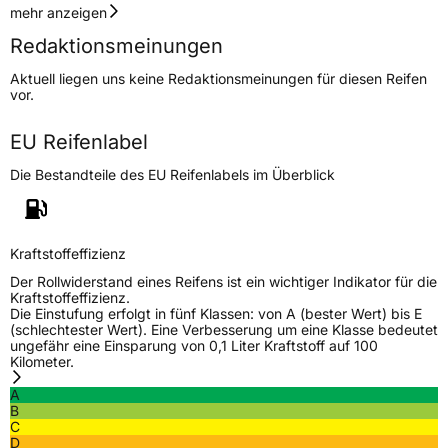
Geschwindigkeitsindex
Y
mehr anzeigen
Redaktionsmeinungen
Höchstgeschwindigkeit
300 km/h
Aktuell liegen uns keine Redaktionsmeinungen für diesen Reifen
Lastindex
98
vor.
Höchstlast
750 kg
EU Reifenlabel
Die Bestandteile des EU Reifenlabels im Überblick
Generelle Merkmale
Fahrzeugtyp
PKW
Verwendung
Ganzjahresreifen
Kraftstoffeffizienz
Modellname
Eurotraxx AS
Der Rollwiderstand eines Reifens ist ein wichtiger Indikator für die
Kraftstoffeffizienz.
Fahrzeugart
PKW & SUV
Die Einstufung erfolgt in fünf Klassen: von A (bester Wert) bis E
(schlechtester Wert). Eine Verbesserung um eine Klasse bedeutet
ungefähr eine Einsparung von 0,1 Liter Kraftstoff auf 100
Kilometer.
Weitere Eigenschaften
A
Schlauchtyp
TL
B
C
D