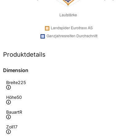
Produktdetails
Dimension
Breite
225
Höhe
50
Bauart
R
Zoll
17