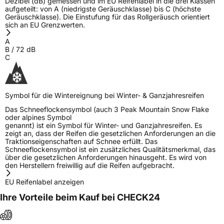
Dezibel (dB) gemessen und im EU Reifenlabel in die drei Klassen
Eisgrip
Nein
aufgeteilt: von A (niedrigste Geräuschklasse) bis C (höchste
Geräuschklasse). Die Einstufung für das Rollgeräusch orientiert
EPREL ID
2336295
sich an EU Grenzwerten.
Allgemeine Produktsicherheit (GPSR)
A
B
/
72
dB
C
Herstellerkontakt
Globaljoy Service GmbH, Am Blumenfeld 10,
40667 Meerbusch, Deutschland, Tekefon:
+8685263665, e-mail:
hgs.spain@testgs.com
Symbol für die Wintereignung bei Winter- & Ganzjahresreifen
Verantwortliche
Globaljoy Service GmbH, Am Blumenfeld 10,
in der EU
40667 Meerbusch, Deutschland, Tekefon:
Das Schneeflockensymbol (auch 3 Peak Mountain Snow Flake
+8685263665, e-mail: hgs.spain@testgs.com
oder alpines Symbol
genannt) ist ein Symbol für Winter- und Ganzjahresreifen. Es
zeigt an, dass der Reifen die gesetzlichen Anforderungen an die
Traktionseigenschaften auf Schnee erfüllt. Das
Schneeflockensymbol ist ein zusätzliches Qualitätsmerkmal, das
über die gesetzlichen Anforderungen hinausgeht. Es wird von
den Herstellern freiwillig auf die Reifen aufgebracht.
EU Reifenlabel anzeigen
Ihre Vorteile beim Kauf bei CHECK24