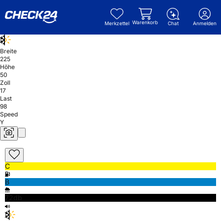
Warenkorb
Merkzettel
Chat
Anmelden
Breite
225
Höhe
50
Zoll
17
Last
98
Speed
Y
C
B
72db