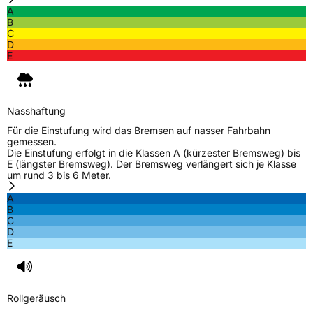
A
Schlauchtyp
TL
B
C
D
Zustand
Neureifen
E
M+S
Ja
Verstärkt
XL
Nasshaftung
Für die Einstufung wird das Bremsen auf nasser Fahrbahn
gemessen.
EU Label
Die Einstufung erfolgt in die Klassen A (kürzester Bremsweg) bis
E (längster Bremsweg). Der Bremsweg verlängert sich je Klasse
um rund 3 bis 6 Meter.
Effizienz
C
A
B
Nasshaftung
C
C
D
E
Rollgeräusch (Klasse)
B
Rollgeräusch (dB)
71
Rollgeräusch
Fahrzeugklasse
C1