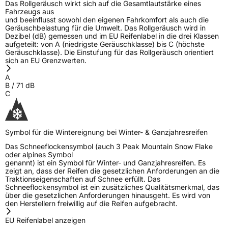
Das Rollgeräusch wirkt sich auf die Gesamtlautstärke eines
Fahrzeugs aus
3PMSF / Schneeflockensymbol / Alpine-Symbol
Ja
und beeinflusst sowohl den eigenen Fahrkomfort als auch die
Geräuschbelastung für die Umwelt. Das Rollgeräusch wird in
Dezibel (dB) gemessen und im EU Reifenlabel in die drei Klassen
Eisgrip
Nein
aufgeteilt: von A (niedrigste Geräuschklasse) bis C (höchste
Geräuschklasse). Die Einstufung für das Rollgeräusch orientiert
EPREL ID
436333
sich an EU Grenzwerten.
Allgemeine Produktsicherheit (GPSR)
A
B
/
71
dB
C
Herstellerkontakt
Linglong Germany GmbH, Bahnhofstraße 8
30159 Hannover Deutschland,
LLG_info@linglong.cn
Symbol für die Wintereignung bei Winter- & Ganzjahresreifen
Das Schneeflockensymbol (auch 3 Peak Mountain Snow Flake
oder alpines Symbol
genannt) ist ein Symbol für Winter- und Ganzjahresreifen. Es
zeigt an, dass der Reifen die gesetzlichen Anforderungen an die
Traktionseigenschaften auf Schnee erfüllt. Das
Schneeflockensymbol ist ein zusätzliches Qualitätsmerkmal, das
über die gesetzlichen Anforderungen hinausgeht. Es wird von
den Herstellern freiwillig auf die Reifen aufgebracht.
EU Reifenlabel anzeigen