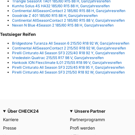
Triangle SeasonX TA01 185/60 R15 88 H, Ganzjahresreifen
Kumho Solus 4S HA32 185/60 R15 88 H, Ganzjahresreifen
Continental AllSeasonContact 2 185/60 R15 88 H, Ganzjahresreifen
Goodride Z 401 185/60 R15 88 H, Ganzjahresreifen
Continental AllSeasonContact 2 185/60 R15 88 V, Ganzjahresreifen
Nexen N Blue 4Season 2 185/60 R15 88 H, Ganzjahresreifen
Testsieger Reifen
Bridgestone Turanza All Season 6 215/50 R18 92 W, Ganzjahresreifen
Continental AllSeasonContact 2 215/50 R18 92 W, Ganzjahresreifen
Pirelli Cinturato All Season SF3 225/40 R18 92 Y, Ganzjahresreifen
Vredestein Quatrac 215/55 R17 98 V, Ganzjahresreifen
Hankook ION Flexclimate IL01 215/55 R18 99 V, Ganzjahresreifen
Pirelli Cinturato All Season SF3 225/45 R18 95 Y, Ganzjahresreifen
Pirelli Cinturato All Season SF3 215/50 R18 92 W, Ganzjahresreifen
Über CHECK24
Unsere Partner
Karriere
Partnerprogramm
Presse
Profi werden