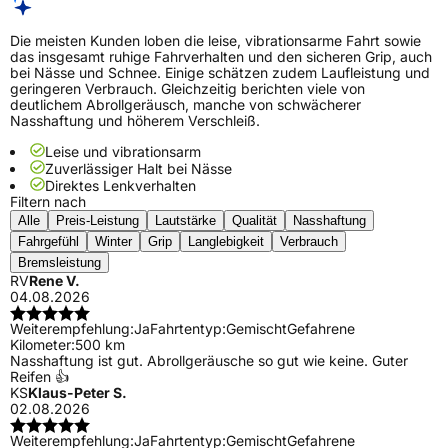
Die meisten Kunden loben die leise, vibrationsarme Fahrt sowie
das insgesamt ruhige Fahrverhalten und den sicheren Grip, auch
bei Nässe und Schnee. Einige schätzen zudem Laufleistung und
geringeren Verbrauch. Gleichzeitig berichten viele von
deutlichem Abrollgeräusch, manche von schwächerer
Nasshaftung und höherem Verschleiß.
Leise und vibrationsarm
Zuverlässiger Halt bei Nässe
Direktes Lenkverhalten
Filtern nach
Alle
Preis-Leistung
Lautstärke
Qualität
Nasshaftung
Fahrgefühl
Winter
Grip
Langlebigkeit
Verbrauch
Bremsleistung
RV
Rene V.
04.08.2026
Weiterempfehlung:
Ja
Fahrtentyp:
Gemischt
Gefahrene
Kilometer:
500 km
Nasshaftung ist gut. Abrollgeräusche so gut wie keine. Guter
Reifen 👍
KS
Klaus-Peter S.
02.08.2026
Weiterempfehlung:
Ja
Fahrtentyp:
Gemischt
Gefahrene