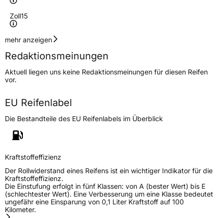
Zoll
15
Geschwindigkeitsindex
H
mehr anzeigen
Redaktionsmeinungen
Höchstgeschwindigkeit
210 km/h
Aktuell liegen uns keine Redaktionsmeinungen für diesen Reifen
Lastindex
88
vor.
Höchstlast
560 kg
EU Reifenlabel
Die Bestandteile des EU Reifenlabels im Überblick
Generelle Merkmale
Fahrzeugtyp
PKW
Verwendung
Ganzjahresreifen
Kraftstoffeffizienz
Modellname
I Green All Season
Der Rollwiderstand eines Reifens ist ein wichtiger Indikator für die
Kraftstoffeffizienz.
Fahrzeugart
PKW & SUV
Die Einstufung erfolgt in fünf Klassen: von A (bester Wert) bis E
(schlechtester Wert). Eine Verbesserung um eine Klasse bedeutet
ungefähr eine Einsparung von 0,1 Liter Kraftstoff auf 100
Kilometer.
Weitere Eigenschaften