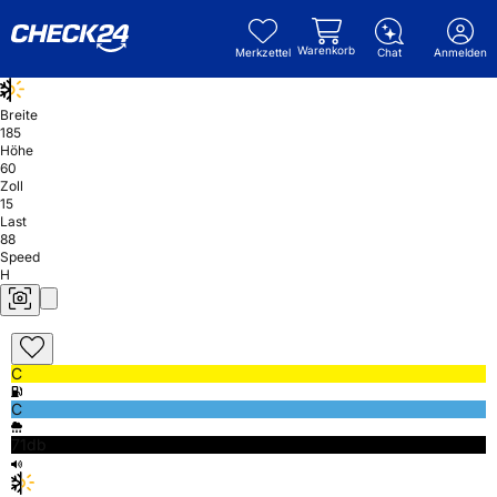
Warenkorb
Merkzettel
Chat
Anmelden
Breite
185
Höhe
60
Zoll
15
Last
88
Speed
H
C
C
71db