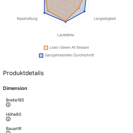
Produktdetails
Dimension
Breite
185
Höhe
60
Bauart
R