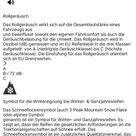
Rollgeräusch (dB)
72
Fahrzeugklasse
C1
Rollgeräusch
Das Rollgeräusch wirkt sich auf die Gesamtlautstärke eines
3PMSF / Schneeflockensymbol / Alpine-Symbol
Ja
Fahrzeugs aus
und beeinflusst sowohl den eigenen Fahrkomfort als auch die
Geräuschbelastung für die Umwelt. Das Rollgeräusch wird in
EPREL ID
1090434
Dezibel (dB) gemessen und im EU Reifenlabel in die drei Klassen
aufgeteilt: von A (niedrigste Geräuschklasse) bis C (höchste
Allgemeine Produktsicherheit (GPSR)
Geräuschklasse). Die Einstufung für das Rollgeräusch orientiert
sich an EU Grenzwerten.
Herstellerkontakt
Linglong Germany GmbH, Bahnhofstraße 8
A
30159 Hannover Deutschland,
B
/
72
dB
LLG_info@linglong.cn
C
Symbol für die Wintereignung bei Winter- & Ganzjahresreifen
Das Schneeflockensymbol (auch 3 Peak Mountain Snow Flake
oder alpines Symbol
genannt) ist ein Symbol für Winter- und Ganzjahresreifen. Es
zeigt an, dass der Reifen die gesetzlichen Anforderungen an die
Traktionseigenschaften auf Schnee erfüllt. Das
Schneeflockensymbol ist ein zusätzliches Qualitätsmerkmal, das