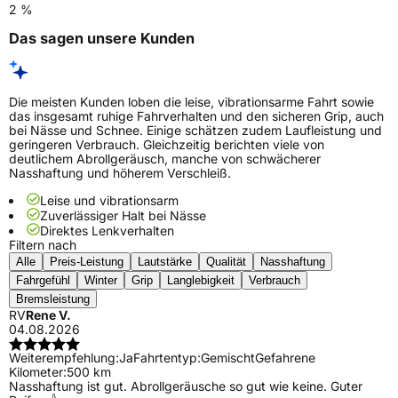
2 %
Das sagen unsere Kunden
Die meisten Kunden loben die leise, vibrationsarme Fahrt sowie
das insgesamt ruhige Fahrverhalten und den sicheren Grip, auch
bei Nässe und Schnee. Einige schätzen zudem Laufleistung und
geringeren Verbrauch. Gleichzeitig berichten viele von
deutlichem Abrollgeräusch, manche von schwächerer
Nasshaftung und höherem Verschleiß.
Leise und vibrationsarm
Zuverlässiger Halt bei Nässe
Direktes Lenkverhalten
Filtern nach
Alle
Preis-Leistung
Lautstärke
Qualität
Nasshaftung
Fahrgefühl
Winter
Grip
Langlebigkeit
Verbrauch
Bremsleistung
RV
Rene V.
04.08.2026
Weiterempfehlung:
Ja
Fahrtentyp:
Gemischt
Gefahrene
Kilometer:
500 km
Nasshaftung ist gut. Abrollgeräusche so gut wie keine. Guter