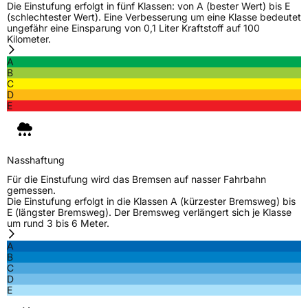
Modellname
I Green All Season
Die Einstufung erfolgt in fünf Klassen: von A (bester Wert) bis E
(schlechtester Wert). Eine Verbesserung um eine Klasse bedeutet
Fahrzeugart
PKW & SUV
ungefähr eine Einsparung von 0,1 Liter Kraftstoff auf 100
Kilometer.
A
Weitere Eigenschaften
B
C
Schlauchtyp
TL
D
E
Zustand
Neureifen
M+S
Ja
Nasshaftung
Für die Einstufung wird das Bremsen auf nasser Fahrbahn
EU Label
gemessen.
Die Einstufung erfolgt in die Klassen A (kürzester Bremsweg) bis
E (längster Bremsweg). Der Bremsweg verlängert sich je Klasse
Effizienz
C
um rund 3 bis 6 Meter.
A
Nasshaftung
C
B
C
D
Rollgeräusch (Klasse)
B
E