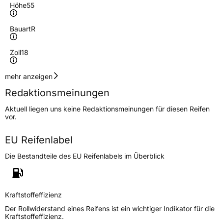
Höhe
55
Bauart
R
Zoll
18
Geschwindigkeitsindex
W
mehr anzeigen
Redaktionsmeinungen
Höchstgeschwindigkeit
270 km/h
Aktuell liegen uns keine Redaktionsmeinungen für diesen Reifen
Lastindex
99
vor.
Höchstlast
775 kg
EU Reifenlabel
Gewicht (in kg)
11,36 kg
Die Bestandteile des EU Reifenlabels im Überblick
Generelle Merkmale
Fahrzeugtyp
PKW
Kraftstoffeffizienz
Verwendung
Ganzjahresreifen
Der Rollwiderstand eines Reifens ist ein wichtiger Indikator für die
Kraftstoffeffizienz.