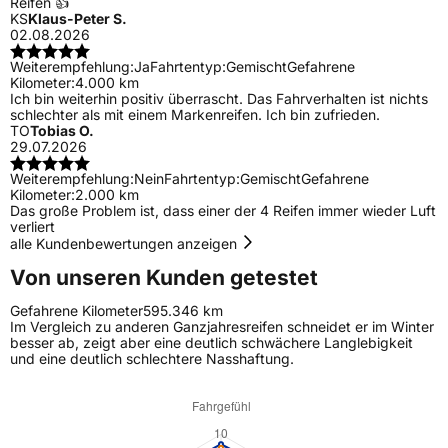
Reifen 👍
KS
Klaus-Peter S.
02.08.2026
Weiterempfehlung:
Ja
Fahrtentyp:
Gemischt
Gefahrene
Kilometer:
4.000 km
Ich bin weiterhin positiv überrascht. Das Fahrverhalten ist nichts
schlechter als mit einem Markenreifen. Ich bin zufrieden.
TO
Tobias O.
29.07.2026
Weiterempfehlung:
Nein
Fahrtentyp:
Gemischt
Gefahrene
Kilometer:
2.000 km
Das große Problem ist, dass einer der 4 Reifen immer wieder Luft
verliert
alle Kundenbewertungen anzeigen
Von unseren Kunden getestet
Gefahrene Kilometer
595.346 km
Im Vergleich zu anderen Ganzjahresreifen schneidet er im Winter
besser ab, zeigt aber eine deutlich schwächere Langlebigkeit
und eine deutlich schlechtere Nasshaftung.