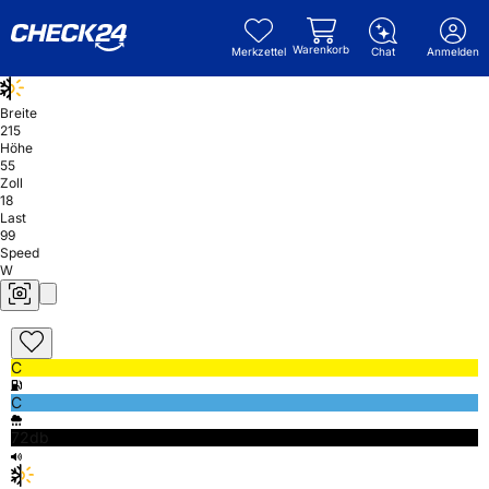
Warenkorb
Merkzettel
Chat
Anmelden
Breite
215
Höhe
55
Zoll
18
Last
99
Speed
W
C
C
72db