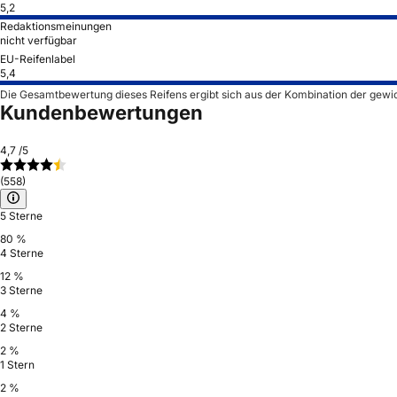
5,2
Redaktionsmeinungen
nicht verfügbar
EU-Reifenlabel
5,4
Die Gesamtbewertung dieses Reifens ergibt sich aus der Kombination der gewi
Kundenbewertungen
4,7
/5
(558)
5 Sterne
80 %
4 Sterne
12 %
3 Sterne
4 %
2 Sterne
2 %
1 Stern
2 %