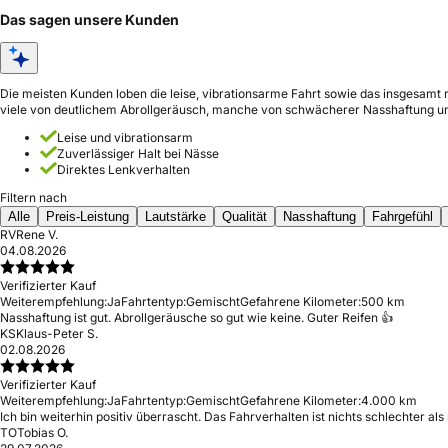
Das sagen unsere Kunden
Die meisten Kunden loben die leise, vibrationsarme Fahrt sowie das insgesamt 
viele von deutlichem Abrollgeräusch, manche von schwächerer Nasshaftung u
Leise und vibrationsarm
Zuverlässiger Halt bei Nässe
Direktes Lenkverhalten
Filtern nach
Alle
Preis-Leistung
Lautstärke
Qualität
Nasshaftung
Fahrgefühl
RV
Rene V.
04.08.2026
Verifizierter Kauf
Weiterempfehlung:
Ja
Fahrtentyp:
Gemischt
Gefahrene Kilometer:
500 km
Nasshaftung ist gut. Abrollgeräusche so gut wie keine. Guter Reifen 👍
KS
Klaus-Peter S.
02.08.2026
Verifizierter Kauf
Weiterempfehlung:
Ja
Fahrtentyp:
Gemischt
Gefahrene Kilometer:
4.000 km
Ich bin weiterhin positiv überrascht. Das Fahrverhalten ist nichts schlechter al
TO
Tobias O.