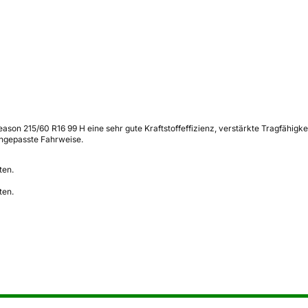
Season 215/60 R16 99 H eine sehr gute Kraftstoffeffizienz, verstärkte Tragfähig
ngepasste Fahrweise.
ten.
ten.