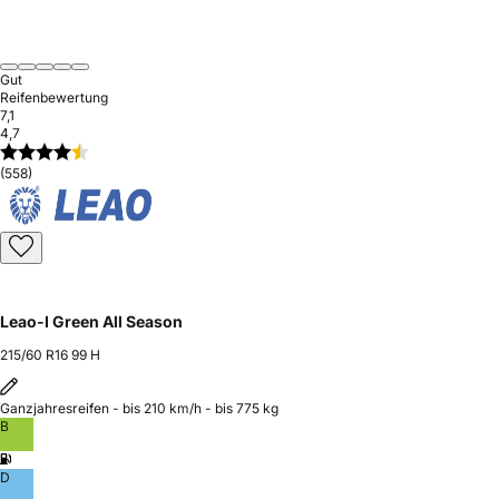
Gut
Reifenbewertung
7,1
4,7
(558)
Leao-I Green All Season
215/60 R16 99 H
Ganzjahresreifen - bis 210 km/h - bis 775 kg
B
D