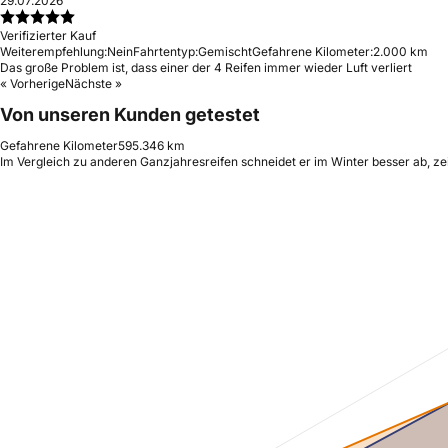
29.07.2026
Verifizierter Kauf
Weiterempfehlung:
Nein
Fahrtentyp:
Gemischt
Gefahrene Kilometer:
2.000 km
Das große Problem ist, dass einer der 4 Reifen immer wieder Luft verliert
« Vorherige
Nächste »
Von unseren Kunden getestet
Gefahrene Kilometer
595.346 km
Im Vergleich zu anderen Ganzjahresreifen schneidet er im Winter besser ab, ze