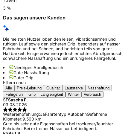
1 Stern
3 %
Das sagen unsere Kunden
Die meisten Nutzer loben den leisen, vibrationsarmen und
ruhigen Lauf sowie den sicheren Grip, besonders auf nasser
Fahrbahn und bei Schnee, und berichten teils von guter
Haltbarkeit. Einige erwähnen jedoch erhöhtes Abrollgeräusch,
schwächere Nasshaftung und ein unruhigeres Fahrgefühl.
Niedriges Abrollgeräusch
Gute Nasshaftung
Guter Grip
Filtern nach
Alle
Preis-Leistung
Qualität
Lautstärke
Nasshaftung
Fahrgefühl
Grip
Langlebigkeit
Winter
Verbrauch
SF
Sascha F.
03.08.2026
Weiterempfehlung:
Ja
Fahrtentyp:
Autobahn
Gefahrene
Kilometer:
9.500 km
Gute bis sehr gute Eigenschaften bei trockener/feuchter
Fahrbahn. Bei extremer Nässe nur befriedigend.
RS
Ralf S.