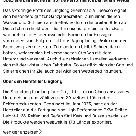
Schlauchtyp
TL
Das V-förmige Profil des Linglong Greenmax All Season eignet
sich besonders gut für Ganzjahresreifen. Zum einen fließen
Zustand
Neureifen
Wasser und Schneematsch effektiv durch die breiten Rillen ab.
Diese führen direkt über die Reifenschultern bis nach außen,
wodurch keine Hindernisse oder Barrieren für Flüssigkeit
M+S
Ja
vorhanden sind. Folglich sinkt das Aquaplaning-Risiko und der
Bremsweg verkürzt sich. Zum anderen bleibt Schnee darin
EU Label
haften, welcher sich bei verschneiten Straßen mit dem
Untergrund verzahnt. Auch die zahlreichen Lamellen verkanten
Effizienz
D
sich mit der winterlichen Fahrbahn. So verstärkt sich der Grip und
Sie erreichen Ihr Ziel auch bei widrigen Wetterbedingungen.
Nasshaftung
C
Über den Hersteller Linglong
Rollgeräusch (Klasse)
B
Die Shandong Linglong Tyre Co., Ltd ist ein in China ansässiges
Unternehmen und zählt zu den 20 weltweit führenden
Reifenproduzenten. Gegründet im Jahr 1975, hat sich der
Rollgeräusch (dB)
71
Hersteller auf die Fertigung von High Performance PKW-Reifen,
Fahrzeugklasse
C1
Leicht-LKW-Reifen und Reifen für LKWs und Busse spezialisiert.
Die Produkte werden weltweit in 173 Länder exportiert.
3PMSF / Schneeflockensymbol / Alpine-Symbol
Ja
weniger anzeigen