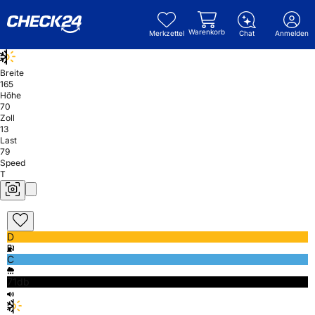
Warenkorb
Merkzettel
Chat
Anmelden
Breite
165
Höhe
70
Zoll
13
Last
79
Speed
T
D
C
71db