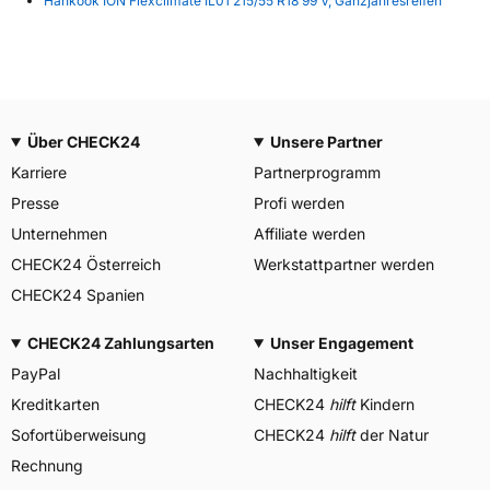
Hankook ION Flexclimate IL01 215/55 R18 99 V, Ganzjahresreifen
Über CHECK24
Unsere Partner
Karriere
Partnerprogramm
Presse
Profi werden
Unternehmen
Affiliate werden
CHECK24 Österreich
Werkstattpartner werden
CHECK24 Spanien
CHECK24 Zahlungsarten
Unser Engagement
PayPal
Nachhaltigkeit
Kreditkarten
CHECK24
hilft
Kindern
Sofortüberweisung
CHECK24
hilft
der Natur
Rechnung