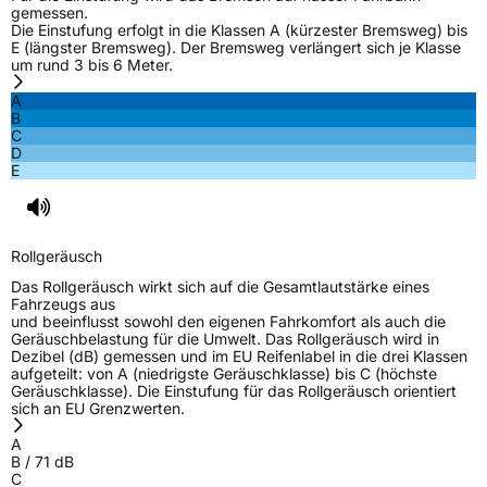
gemessen.
Die Einstufung erfolgt in die Klassen A (kürzester Bremsweg) bis
E (längster Bremsweg). Der Bremsweg verlängert sich je Klasse
um rund 3 bis 6 Meter.
A
B
C
D
E
Rollgeräusch
Das Rollgeräusch wirkt sich auf die Gesamtlautstärke eines
Fahrzeugs aus
und beeinflusst sowohl den eigenen Fahrkomfort als auch die
Geräuschbelastung für die Umwelt. Das Rollgeräusch wird in
Dezibel (dB) gemessen und im EU Reifenlabel in die drei Klassen
aufgeteilt: von A (niedrigste Geräuschklasse) bis C (höchste
Geräuschklasse). Die Einstufung für das Rollgeräusch orientiert
sich an EU Grenzwerten.
A
B
/
71
dB
C