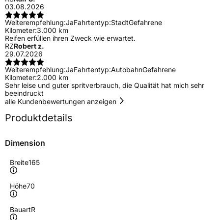
03.08.2026
Weiterempfehlung:
Ja
Fahrtentyp:
Stadt
Gefahrene
Kilometer:
3.000 km
Reifen erfüllen ihren Zweck wie erwartet.
RZ
Robert z.
29.07.2026
Weiterempfehlung:
Ja
Fahrtentyp:
Autobahn
Gefahrene
Kilometer:
2.000 km
Sehr leise und guter spritverbrauch, die Qualität hat mich sehr
beeindruckt
alle Kundenbewertungen anzeigen
Produktdetails
Dimension
Breite
165
Höhe
70
Bauart
R