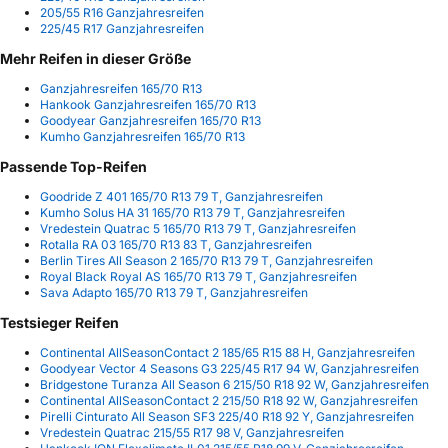
205/55 R16 Ganzjahresreifen
225/45 R17 Ganzjahresreifen
Mehr Reifen in dieser Größe
Ganzjahresreifen 165/70 R13
Hankook Ganzjahresreifen 165/70 R13
Goodyear Ganzjahresreifen 165/70 R13
Kumho Ganzjahresreifen 165/70 R13
Passende Top-Reifen
Goodride Z 401 165/70 R13 79 T, Ganzjahresreifen
Kumho Solus HA 31 165/70 R13 79 T, Ganzjahresreifen
Vredestein Quatrac 5 165/70 R13 79 T, Ganzjahresreifen
Rotalla RA 03 165/70 R13 83 T, Ganzjahresreifen
Berlin Tires All Season 2 165/70 R13 79 T, Ganzjahresreifen
Royal Black Royal AS 165/70 R13 79 T, Ganzjahresreifen
Sava Adapto 165/70 R13 79 T, Ganzjahresreifen
Testsieger Reifen
Continental AllSeasonContact 2 185/65 R15 88 H, Ganzjahresreifen
Goodyear Vector 4 Seasons G3 225/45 R17 94 W, Ganzjahresreifen
Bridgestone Turanza All Season 6 215/50 R18 92 W, Ganzjahresreifen
Continental AllSeasonContact 2 215/50 R18 92 W, Ganzjahresreifen
Pirelli Cinturato All Season SF3 225/40 R18 92 Y, Ganzjahresreifen
Vredestein Quatrac 215/55 R17 98 V, Ganzjahresreifen