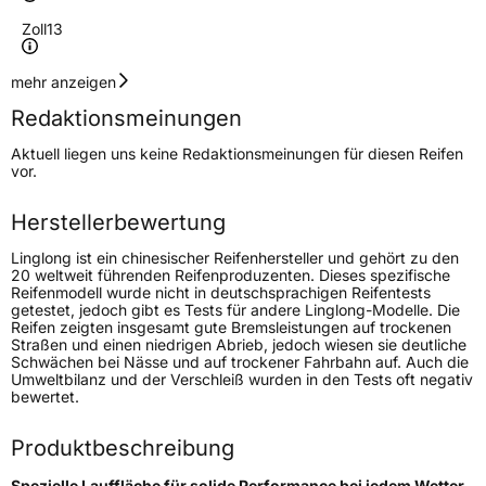
Zoll
13
Geschwindigkeitsindex
T
mehr anzeigen
Redaktionsmeinungen
Höchstgeschwindigkeit
190 km/h
Aktuell liegen uns keine Redaktionsmeinungen für diesen Reifen
Lastindex
79
vor.
Höchstlast
437 kg
Herstellerbewertung
Linglong ist ein chinesischer Reifenhersteller und gehört zu den
Generelle Merkmale
20 weltweit führenden Reifenproduzenten. Dieses spezifische
Reifenmodell wurde nicht in deutschsprachigen Reifentests
Fahrzeugtyp
PKW
getestet, jedoch gibt es Tests für andere Linglong-Modelle. Die
Reifen zeigten insgesamt gute Bremsleistungen auf trockenen
Verwendung
Ganzjahresreifen
Straßen und einen niedrigen Abrieb, jedoch wiesen sie deutliche
Schwächen bei Nässe und auf trockener Fahrbahn auf. Auch die
Modellname
Greenmax All Season
Umweltbilanz und der Verschleiß wurden in den Tests oft negativ
bewertet.
Fahrzeugart
PKW & SUV
Produktbeschreibung
Weitere Eigenschaften
Spezielle Lauffläche für solide Performance bei jedem Wetter