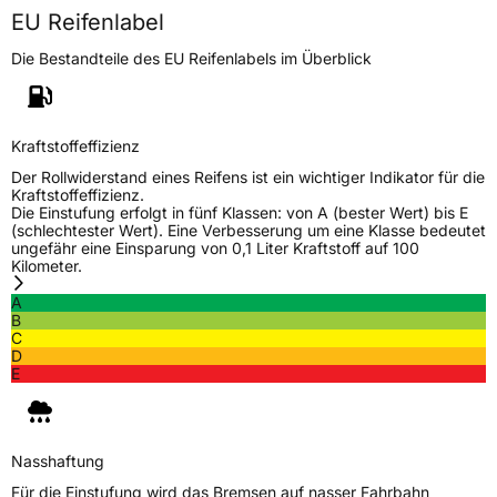
EU Reifenlabel
Eisgrip
Nein
EPREL ID
427615
Die Bestandteile des EU Reifenlabels im Überblick
Allgemeine Produktsicherheit (GPSR)
Kraftstoffeffizienz
Herstellerkontakt
Linglong Germany GmbH, Bahnhofstraße 8
30159 Hannover Deutschland,
Der Rollwiderstand eines Reifens ist ein wichtiger Indikator für die
LLG_info@linglong.cn
Kraftstoffeffizienz.
Die Einstufung erfolgt in fünf Klassen: von A (bester Wert) bis E
(schlechtester Wert). Eine Verbesserung um eine Klasse bedeutet
ungefähr eine Einsparung von 0,1 Liter Kraftstoff auf 100
Kilometer.
A
B
C
D
E
Nasshaftung
Für die Einstufung wird das Bremsen auf nasser Fahrbahn