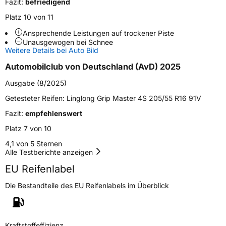
Fazit:
befriedigend
Fahrzeugart
PKW & SUV
Platz 10 von 11
Ansprechende Leistungen auf trockener Piste
Weitere Eigenschaften
Unausgewogen bei Schnee
Weitere Details bei Auto Bild
Schlauchtyp
TL
Automobilclub von Deutschland (AvD) 2025
Zustand
Neureifen
Ausgabe (8/2025)
Getesteter Reifen:
Linglong Grip Master 4S 205/55 R16 91V
M+S
Ja
Fazit:
empfehlenswert
Verstärkt
XL
Platz 7 von 10
4,1 von 5 Sternen
Felgenschutz
FR
Alle Testberichte anzeigen
EU Reifenlabel
EU Label
Die Bestandteile des EU Reifenlabels im Überblick
Effizienz
C
Nasshaftung
B
Kraftstoffeffizienz