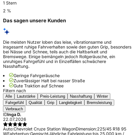
1 Stern
2 %
Das sagen unsere Kunden
Die meisten Nutzer loben das leise, vibrationsarme und
insgesamt ruhige Fahrverhalten sowie den guten Grip, besonders
bei Nässe und Schnee, teils auch die Haltbarkeit und
Bremswege. Einige bemängeln jedoch Rollgeräusche, ein
unruhiges Fahrgefühl und in Einzelfällen schwächere
Nasshaftung.
Geringe Fahrgeräusche
Zuverlässiger Halt bei nasser Straße
Gute Traktion auf Schnee
Filtern nach
Alle
Lautstärke
Preis-Leistung
Nasshaftung
Winter
Fahrgefühl
Qualität
Grip
Langlebigkeit
Bremsleistung
Verbrauch
ID
Inga D.
22.07.2026
Auto:
Chevrolet Cruze Station Wagon
Dimension:
225/45 R18 95
W
Fahrtentyp:
Gemischt
Jährliche Fahrleistung:
bis 25.000 km /