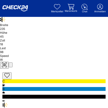
Warenkorb
Merkzettel
Chat
Anmelden
Breite
235
Höhe
45
Zoll
18
Last
98
Speed
W
C
B
72db