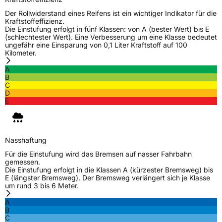
Der Rollwiderstand eines Reifens ist ein wichtiger Indikator für die
Rollgeräusch (Klasse)
B
Kraftstoffeffizienz.
Die Einstufung erfolgt in fünf Klassen: von A (bester Wert) bis E
(schlechtester Wert). Eine Verbesserung um eine Klasse bedeutet
Rollgeräusch (dB)
72
ungefähr eine Einsparung von 0,1 Liter Kraftstoff auf 100
Kilometer.
Fahrzeugklasse
C1
A
B
3PMSF / Schneeflockensymbol / Alpine-Symbol
Ja
C
D
E
EPREL ID
1250992
Allgemeine Produktsicherheit (GPSR)
Nasshaftung
Herstellerkontakt
Linglong Germany GmbH, Bahnhofstraße 8
30159 Hannover Deutschland,
Für die Einstufung wird das Bremsen auf nasser Fahrbahn
LLG_info@linglong.cn
gemessen.
Die Einstufung erfolgt in die Klassen A (kürzester Bremsweg) bis
E (längster Bremsweg). Der Bremsweg verlängert sich je Klasse
um rund 3 bis 6 Meter.
A
B
C