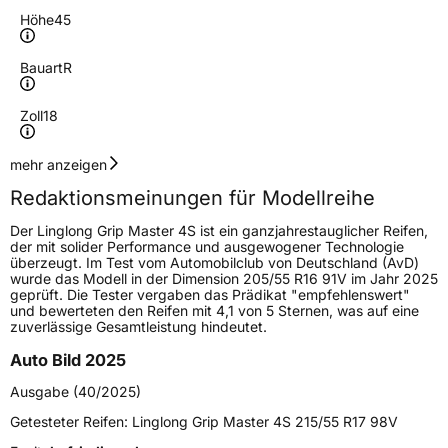
Höhe
45
Bauart
R
Zoll
18
Geschwindigkeitsindex
W
mehr anzeigen
Redaktionsmeinungen für Modellreihe
Höchstgeschwindigkeit
270 km/h
Der Linglong Grip Master 4S ist ein ganzjahrestauglicher Reifen,
Lastindex
98
der mit solider Performance und ausgewogener Technologie
überzeugt. Im Test vom Automobilclub von Deutschland (AvD)
wurde das Modell in der Dimension 205/55 R16 91V im Jahr 2025
Höchstlast
750 kg
geprüft. Die Tester vergaben das Prädikat "empfehlenswert"
und bewerteten den Reifen mit 4,1 von 5 Sternen, was auf eine
zuverlässige Gesamtleistung hindeutet.
Generelle Merkmale
Auto Bild 2025
Fahrzeugtyp
PKW
Ausgabe (40/2025)
Verwendung
Ganzjahresreifen
Getesteter Reifen:
Linglong Grip Master 4S 215/55 R17 98V
Modellname
Grip Master 4S