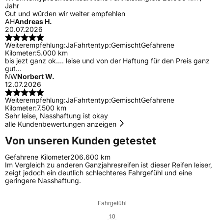
Jahr
Gut und würden wir weiter empfehlen
AH
Andreas H.
20.07.2026
Weiterempfehlung:
Ja
Fahrtentyp:
Gemischt
Gefahrene
Kilometer:
5.000 km
bis jezt ganz ok.... leise und von der Haftung für den Preis ganz
gut...
NW
Norbert W.
12.07.2026
Weiterempfehlung:
Ja
Fahrtentyp:
Gemischt
Gefahrene
Kilometer:
7.500 km
Sehr leise, Nasshaftung ist okay
alle Kundenbewertungen anzeigen
Von unseren Kunden getestet
Gefahrene Kilometer
206.600 km
Im Vergleich zu anderen Ganzjahresreifen ist dieser Reifen leiser,
zeigt jedoch ein deutlich schlechteres Fahrgefühl und eine
geringere Nasshaftung.