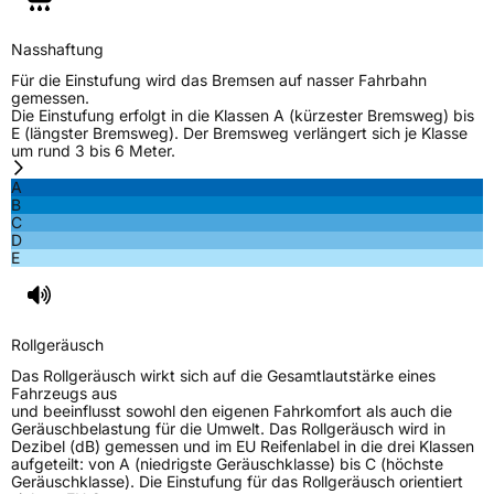
EU Label
Nasshaftung
Effizienz
C
Für die Einstufung wird das Bremsen auf nasser Fahrbahn
gemessen.
Die Einstufung erfolgt in die Klassen A (kürzester Bremsweg) bis
Nasshaftung
C
E (längster Bremsweg). Der Bremsweg verlängert sich je Klasse
um rund 3 bis 6 Meter.
Rollgeräusch (Klasse)
B
A
B
C
Rollgeräusch (dB)
70
D
E
Fahrzeugklasse
C1
3PMSF / Schneeflockensymbol / Alpine-Symbol
Ja
Rollgeräusch
EPREL ID
1676966
Das Rollgeräusch wirkt sich auf die Gesamtlautstärke eines
Fahrzeugs aus
Allgemeine Produktsicherheit (GPSR)
und beeinflusst sowohl den eigenen Fahrkomfort als auch die
Geräuschbelastung für die Umwelt. Das Rollgeräusch wird in
Dezibel (dB) gemessen und im EU Reifenlabel in die drei Klassen
Herstellerkontakt
EUCEREP B.V., Roald Dahllaan 33 5629MC
aufgeteilt: von A (niedrigste Geräuschklasse) bis C (höchste
Eindhoven The Netherlands Niederlande,
Geräuschklasse). Die Einstufung für das Rollgeräusch orientiert
eucerep@eucerep.com