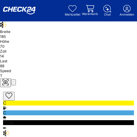
Warenkorb
Merkzettel
Chat
Anmelden
Breite
185
Höhe
70
Zoll
14
Last
88
Speed
T
C
C
70db