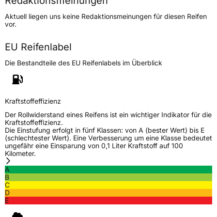
Redaktionsmeinungen
Lastindex
88
Aktuell liegen uns keine Redaktionsmeinungen für diesen Reifen
vor.
Höchstlast
560 kg
EU Reifenlabel
Generelle Merkmale
Die Bestandteile des EU Reifenlabels im Überblick
Fahrzeugtyp
PKW
Verwendung
Ganzjahresreifen
Modellname
Cross AllSeason AS8
Kraftstoffeffizienz
Fahrzeugart
PKW & SUV
Der Rollwiderstand eines Reifens ist ein wichtiger Indikator für die
Kraftstoffeffizienz.
Die Einstufung erfolgt in fünf Klassen: von A (bester Wert) bis E
(schlechtester Wert). Eine Verbesserung um eine Klasse bedeutet
Weitere Eigenschaften
ungefähr eine Einsparung von 0,1 Liter Kraftstoff auf 100
Kilometer.
Schlauchtyp
TL
A
B
Zustand
Neureifen
C
D
E
M+S
Ja