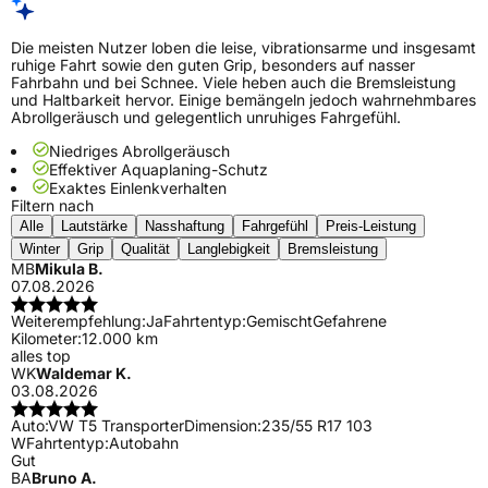
Die meisten Nutzer loben die leise, vibrationsarme und insgesamt
ruhige Fahrt sowie den guten Grip, besonders auf nasser
Fahrbahn und bei Schnee. Viele heben auch die Bremsleistung
und Haltbarkeit hervor. Einige bemängeln jedoch wahrnehmbares
Abrollgeräusch und gelegentlich unruhiges Fahrgefühl.
Niedriges Abrollgeräusch
Effektiver Aquaplaning-Schutz
Exaktes Einlenkverhalten
Filtern nach
Alle
Lautstärke
Nasshaftung
Fahrgefühl
Preis-Leistung
Winter
Grip
Qualität
Langlebigkeit
Bremsleistung
MB
Mikula B.
07.08.2026
Weiterempfehlung:
Ja
Fahrtentyp:
Gemischt
Gefahrene
Kilometer:
12.000 km
alles top
WK
Waldemar K.
03.08.2026
Auto:
VW T5 Transporter
Dimension:
235/55 R17 103
W
Fahrtentyp:
Autobahn
Gut
BA
Bruno A.