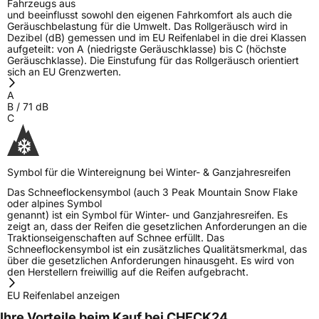
Fahrzeugs aus
EPREL ID
1678212
und beeinflusst sowohl den eigenen Fahrkomfort als auch die
Geräuschbelastung für die Umwelt. Das Rollgeräusch wird in
Allgemeine Produktsicherheit (GPSR)
Dezibel (dB) gemessen und im EU Reifenlabel in die drei Klassen
aufgeteilt: von A (niedrigste Geräuschklasse) bis C (höchste
Geräuschklasse). Die Einstufung für das Rollgeräusch orientiert
Herstellerkontakt
EUCEREP B.V., Roald Dahllaan 33 5629MC
sich an EU Grenzwerten.
Eindhoven The Netherlands Niederlande,
eucerep@eucerep.com
A
B
/
71
dB
C
Symbol für die Wintereignung bei Winter- & Ganzjahresreifen
Das Schneeflockensymbol (auch 3 Peak Mountain Snow Flake
oder alpines Symbol
genannt) ist ein Symbol für Winter- und Ganzjahresreifen. Es
zeigt an, dass der Reifen die gesetzlichen Anforderungen an die
Traktionseigenschaften auf Schnee erfüllt. Das
Schneeflockensymbol ist ein zusätzliches Qualitätsmerkmal, das
über die gesetzlichen Anforderungen hinausgeht. Es wird von
den Herstellern freiwillig auf die Reifen aufgebracht.
EU Reifenlabel anzeigen
Ihre Vorteile beim Kauf bei CHECK24