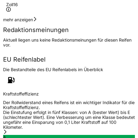
Zoll
16
Geschwindigkeitsindex
V
mehr anzeigen
Redaktionsmeinungen
Höchstgeschwindigkeit
240 km/h
Aktuell liegen uns keine Redaktionsmeinungen für diesen Reifen
Lastindex
91
vor.
Höchstlast
615 kg
EU Reifenlabel
Die Bestandteile des EU Reifenlabels im Überblick
Generelle Merkmale
Fahrzeugtyp
PKW
Verwendung
Ganzjahresreifen
Kraftstoffeffizienz
Modellname
Cross AllSeason AS8
Der Rollwiderstand eines Reifens ist ein wichtiger Indikator für die
Kraftstoffeffizienz.
Fahrzeugart
PKW & SUV
Die Einstufung erfolgt in fünf Klassen: von A (bester Wert) bis E
(schlechtester Wert). Eine Verbesserung um eine Klasse bedeutet
ungefähr eine Einsparung von 0,1 Liter Kraftstoff auf 100
Kilometer.
Weitere Eigenschaften
A