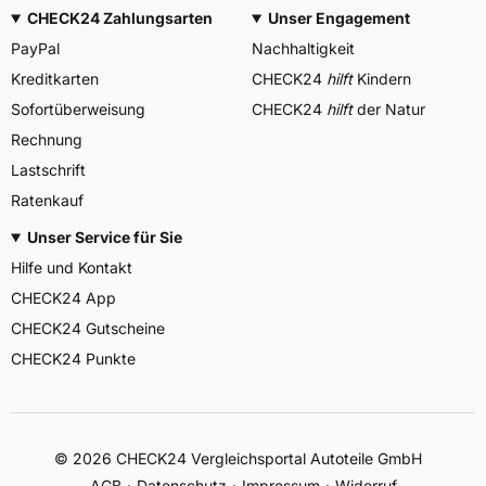
CHECK24 Zahlungsarten
Unser Engagement
PayPal
Nachhaltigkeit
Kreditkarten
CHECK24
hilft
Kindern
Sofortüberweisung
CHECK24
hilft
der Natur
Rechnung
Lastschrift
Ratenkauf
Unser Service für Sie
Hilfe und Kontakt
CHECK24 App
CHECK24 Gutscheine
CHECK24 Punkte
©
2026
CHECK24 Vergleichsportal Autoteile GmbH
AGB
Datenschutz
Impressum
Widerruf