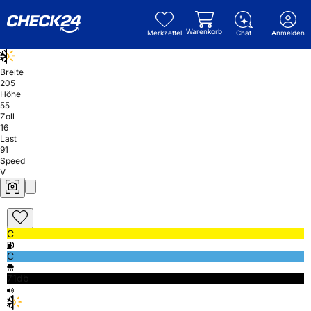
Warenkorb
Merkzettel
Chat
Anmelden
Breite
205
Höhe
55
Zoll
16
Last
91
Speed
V
C
C
71db