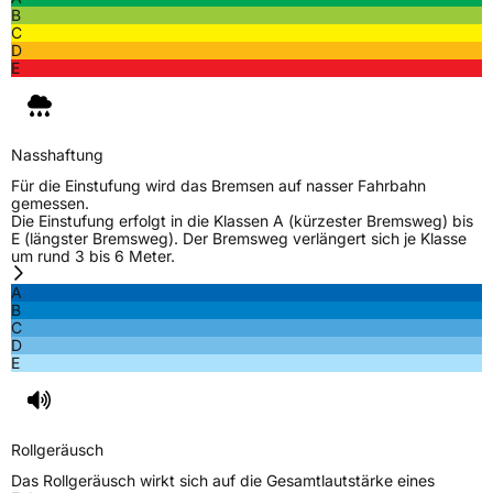
Schlauchtyp
TL
B
C
D
Zustand
Neureifen
E
M+S
Ja
Nasshaftung
EU Label
Für die Einstufung wird das Bremsen auf nasser Fahrbahn
gemessen.
Effizienz
C
Die Einstufung erfolgt in die Klassen A (kürzester Bremsweg) bis
E (längster Bremsweg). Der Bremsweg verlängert sich je Klasse
um rund 3 bis 6 Meter.
Nasshaftung
C
A
B
Rollgeräusch (Klasse)
B
C
D
E
Rollgeräusch (dB)
71
Fahrzeugklasse
C1
Rollgeräusch
3PMSF / Schneeflockensymbol / Alpine-Symbol
Ja
Das Rollgeräusch wirkt sich auf die Gesamtlautstärke eines