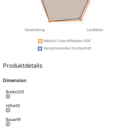
Produktdetails
Dimension
Breite
205
Höhe
55
Bauart
R