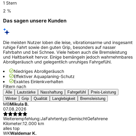
1 Stern
2 %
Das sagen unsere Kunden
Die meisten Nutzer loben die leise, vibrationsarme und insgesamt
ruhige Fahrt sowie den guten Grip, besonders auf nasser
Fahrbahn und bei Schnee. Viele heben auch die Bremsleistung
und Haltbarkeit hervor. Einige bemängeln jedoch wahrnehmbares
Abrollgeräusch und gelegentlich unruhiges Fahrgefühl.
Niedriges Abrollgeräusch
Effektiver Aquaplaning-Schutz
Exaktes Einlenkverhalten
Filtern nach
Alle
Lautstärke
Nasshaftung
Fahrgefühl
Preis-Leistung
Winter
Grip
Qualität
Langlebigkeit
Bremsleistung
MB
Mikula B.
07.08.2026
Weiterempfehlung:
Ja
Fahrtentyp:
Gemischt
Gefahrene
Kilometer:
12.000 km
alles top
WK
Waldemar K.