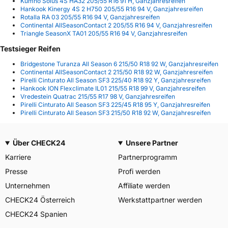
Kumho Solus 4S HA32 205/55 R16 91 H, Ganzjahresreifen
Hankook Kinergy 4S 2 H750 205/55 R16 94 V, Ganzjahresreifen
Rotalla RA 03 205/55 R16 94 V, Ganzjahresreifen
Continental AllSeasonContact 2 205/55 R16 94 V, Ganzjahresreifen
Triangle SeasonX TA01 205/55 R16 94 V, Ganzjahresreifen
Testsieger Reifen
Bridgestone Turanza All Season 6 215/50 R18 92 W, Ganzjahresreifen
Continental AllSeasonContact 2 215/50 R18 92 W, Ganzjahresreifen
Pirelli Cinturato All Season SF3 225/40 R18 92 Y, Ganzjahresreifen
Hankook ION Flexclimate IL01 215/55 R18 99 V, Ganzjahresreifen
Vredestein Quatrac 215/55 R17 98 V, Ganzjahresreifen
Pirelli Cinturato All Season SF3 225/45 R18 95 Y, Ganzjahresreifen
Pirelli Cinturato All Season SF3 215/50 R18 92 W, Ganzjahresreifen
Über CHECK24
Unsere Partner
Karriere
Partnerprogramm
Presse
Profi werden
Unternehmen
Affiliate werden
CHECK24 Österreich
Werkstattpartner werden
CHECK24 Spanien