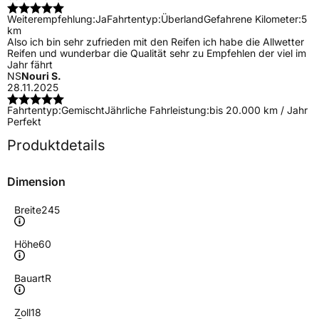
Weiterempfehlung:
Ja
Fahrtentyp:
Überland
Gefahrene Kilometer:
5
km
Also ich bin sehr zufrieden mit den Reifen ich habe die Allwetter
Reifen und wunderbar die Qualität sehr zu Empfehlen der viel im
Jahr fährt
NS
Nouri S.
28.11.2025
Fahrtentyp:
Gemischt
Jährliche Fahrleistung:
bis 20.000 km / Jahr
Perfekt
Produktdetails
Dimension
Breite
245
Höhe
60
Bauart
R
Zoll
18