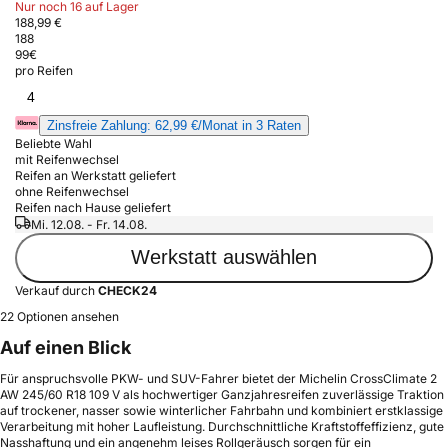
Nur noch 16 auf Lager
188,99 €
188
99
€
pro Reifen
4
Zinsfreie Zahlung: 62,99 €/Monat in 3 Raten
Beliebte Wahl
mit Reifenwechsel
Reifen an Werkstatt geliefert
ohne Reifenwechsel
Reifen nach Hause geliefert
Mi. 12.08. - Fr. 14.08.
Werkstatt auswählen
Verkauf durch
CHECK24
22 Optionen ansehen
Auf einen Blick
Für anspruchsvolle PKW- und SUV-Fahrer bietet der Michelin CrossClimate 2
AW 245/60 R18 109 V als hochwertiger Ganzjahresreifen zuverlässige Traktion
auf trockener, nasser sowie winterlicher Fahrbahn und kombiniert erstklassige
Verarbeitung mit hoher Laufleistung. Durchschnittliche Kraftstoffeffizienz, gute
Nasshaftung und ein angenehm leises Rollgeräusch sorgen für ein