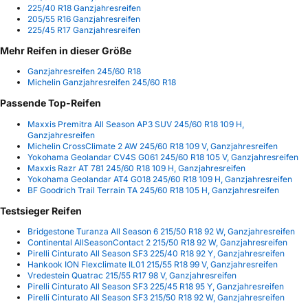
225/40 R18 Ganzjahresreifen
205/55 R16 Ganzjahresreifen
225/45 R17 Ganzjahresreifen
Mehr Reifen in dieser Größe
Ganzjahresreifen 245/60 R18
Michelin Ganzjahresreifen 245/60 R18
Passende Top-Reifen
Maxxis Premitra All Season AP3 SUV 245/60 R18 109 H,
Ganzjahresreifen
Michelin CrossClimate 2 AW 245/60 R18 109 V, Ganzjahresreifen
Yokohama Geolandar CV4S G061 245/60 R18 105 V, Ganzjahresreifen
Maxxis Razr AT 781 245/60 R18 109 H, Ganzjahresreifen
Yokohama Geolandar AT4 G018 245/60 R18 109 H, Ganzjahresreifen
BF Goodrich Trail Terrain TA 245/60 R18 105 H, Ganzjahresreifen
Testsieger Reifen
Bridgestone Turanza All Season 6 215/50 R18 92 W, Ganzjahresreifen
Continental AllSeasonContact 2 215/50 R18 92 W, Ganzjahresreifen
Pirelli Cinturato All Season SF3 225/40 R18 92 Y, Ganzjahresreifen
Hankook ION Flexclimate IL01 215/55 R18 99 V, Ganzjahresreifen
Vredestein Quatrac 215/55 R17 98 V, Ganzjahresreifen
Pirelli Cinturato All Season SF3 225/45 R18 95 Y, Ganzjahresreifen
Pirelli Cinturato All Season SF3 215/50 R18 92 W, Ganzjahresreifen