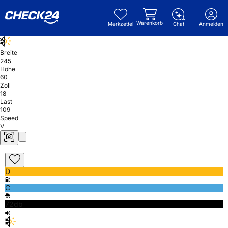
Warenkorb
Merkzettel
Chat
Anmelden
Breite
245
Höhe
60
Zoll
18
Last
109
Speed
V
D
C
72db