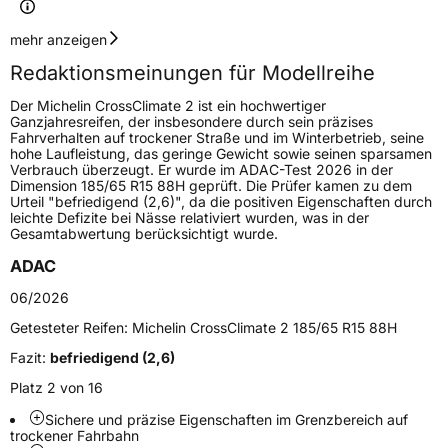
Geschwindigkeitsindex
V
mehr anzeigen
Redaktionsmeinungen für Modellreihe
Höchstgeschwindigkeit
240 km/h
Der Michelin CrossClimate 2 ist ein hochwertiger
Lastindex
109
Ganzjahresreifen, der insbesondere durch sein präzises
Fahrverhalten auf trockener Straße und im Winterbetrieb, seine
hohe Laufleistung, das geringe Gewicht sowie seinen sparsamen
Höchstlast
1030 kg
Verbrauch überzeugt. Er wurde im ADAC-Test 2026 in der
Dimension 185/65 R15 88H geprüft. Die Prüfer kamen zu dem
Gewicht (in kg)
13,999 kg
Urteil "befriedigend (2,6)", da die positiven Eigenschaften durch
leichte Defizite bei Nässe relativiert wurden, was in der
Gesamtabwertung berücksichtigt wurde.
Generelle Merkmale
ADAC
Fahrzeugtyp
PKW
06/2026
Verwendung
Ganzjahresreifen
Getesteter Reifen:
Michelin CrossClimate 2 185/65 R15 88H
Modellname
CrossClimate 2 AW
Fazit:
befriedigend (2,6)
Fahrzeugart
PKW & SUV
Platz 2 von 16
Sichere und präzise Eigenschaften im Grenzbereich auf
Weitere Eigenschaften
trockener Fahrbahn