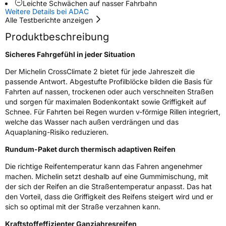
Leichte Schwächen auf nasser Fahrbahn
3PMSF / Schneeflockensymbol / Alpine-Symbol
Ja
Weitere Details bei ADAC
Alle Testberichte anzeigen
EPREL ID
1834497
Produktbeschreibung
Allgemeine Produktsicherheit (GPSR)
Sicheres Fahrgefühl in jeder Situation
Der Michelin CrossClimate 2 bietet für jede Jahreszeit die
Herstellerkontakt
MANUFACTURE FRANCAISE DES
PNEUMATIQUES MICHELIN, place des
passende Antwort. Abgestufte Profilblöcke bilden die Basis für
Carmes-Déchaux 23 63000 Clermont-
Fahrten auf nassen, trockenen oder auch verschneiten Straßen
Ferrand Frankreich, contact@tc.michelin.eu
und sorgen für maximalen Bodenkontakt sowie Griffigkeit auf
Schnee. Für Fahrten bei Regen wurden v-förmige Rillen integriert,
welche das Wasser nach außen verdrängen und das
Aquaplaning-Risiko reduzieren.
Rundum-Paket durch thermisch adaptiven Reifen
Die richtige Reifentemperatur kann das Fahren angenehmer
machen. Michelin setzt deshalb auf eine Gummimischung, mit
der sich der Reifen an die Straßentemperatur anpasst. Das hat
den Vorteil, dass die Griffigkeit des Reifens steigert wird und er
sich so optimal mit der Straße verzahnen kann.
Kraftstoffeffizienter Ganzjahresreifen