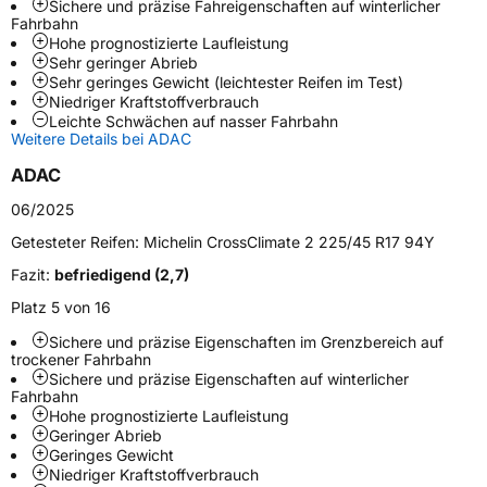
Sichere und präzise Fahreigenschaften auf winterlicher
Schlauchtyp
TL
Fahrbahn
Hohe prognostizierte Laufleistung
Sehr geringer Abrieb
Zustand
Neureifen
Sehr geringes Gewicht (leichtester Reifen im Test)
Niedriger Kraftstoffverbrauch
Leichte Schwächen auf nasser Fahrbahn
M+S
Ja
Weitere Details bei ADAC
Verstärkt
XL
ADAC
06/2025
EU Label
Getesteter Reifen:
Michelin CrossClimate 2 225/45 R17 94Y
Effizienz
D
Fazit:
befriedigend (2,7)
Platz 5 von 16
Nasshaftung
C
Sichere und präzise Eigenschaften im Grenzbereich auf
trockener Fahrbahn
Rollgeräusch (Klasse)
B
Sichere und präzise Eigenschaften auf winterlicher
Fahrbahn
Hohe prognostizierte Laufleistung
Rollgeräusch (dB)
72
Geringer Abrieb
Fahrzeugklasse
C1
Geringes Gewicht
Niedriger Kraftstoffverbrauch