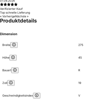
01.08.2026
Verifizierter Kauf
Top schnelle Lieferung
« Vorherige
Nächste »
Produktdetails
Dimension
Breite
275
Höhe
45
Bauart
R
Zoll
19
Geschwindigkeitsindex
V