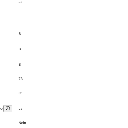
Ja
B
B
B
73
C1
ol
Ja
Nein