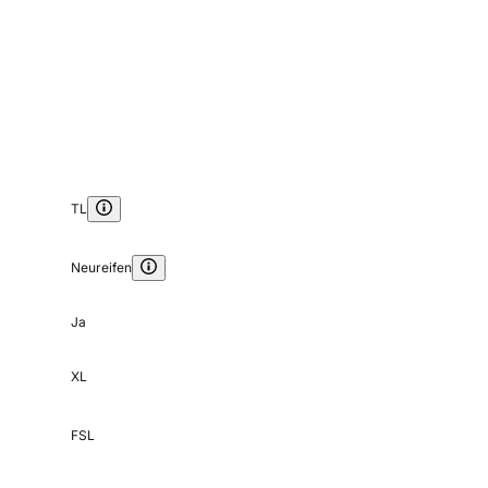
TL
Neureifen
Ja
XL
FSL