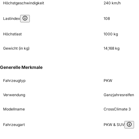
Höchstgeschwindigkeit
240 km/h
Lastindex
108
Höchstlast
1000 kg
Gewicht (in kg)
14,168 kg
Generelle Merkmale
Fahrzeugtyp
PKW
Verwendung
Ganzjahresreifen
Modellname
CrossClimate 3
Fahrzeugart
PKW & SUV