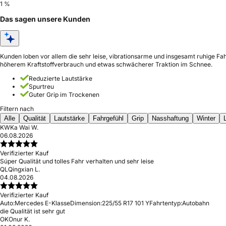
1 %
Das sagen unsere Kunden
Kunden loben vor allem die sehr leise, vibrationsarme und insgesamt ruhige Fah
höherem Kraftstoffverbrauch und etwas schwächerer Traktion im Schnee.
Reduzierte Lautstärke
Spurtreu
Guter Grip im Trockenen
Filtern nach
Alle
Qualität
Lautstärke
Fahrgefühl
Grip
Nasshaftung
Winter
KW
Ka Wai W.
06.08.2026
Verifizierter Kauf
Súper Qualität und tolles Fahr verhalten und sehr leise
QL
Qingxian L.
04.08.2026
Verifizierter Kauf
Auto:
Mercedes E-Klasse
Dimension:
225/55 R17 101 Y
Fahrtentyp:
Autobahn
die Qualität ist sehr gut
OK
Onur K.