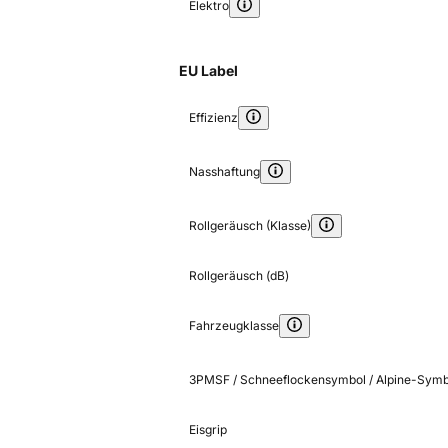
Elektro
EU Label
Effizienz
Nasshaftung
Rollgeräusch (Klasse)
Rollgeräusch (dB)
Fahrzeugklasse
3PMSF / Schneeflockensymbol / Alpine-Symb
Eisgrip