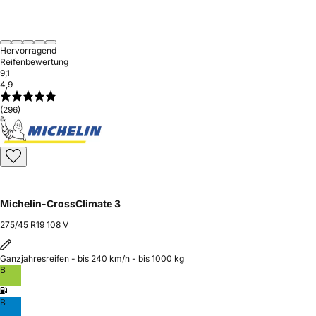
Hervorragend
Reifenbewertung
9,1
4,9
(296)
Michelin-CrossClimate 3
275/45 R19 108 V
Ganzjahresreifen - bis 240 km/h - bis 1000 kg
B
B