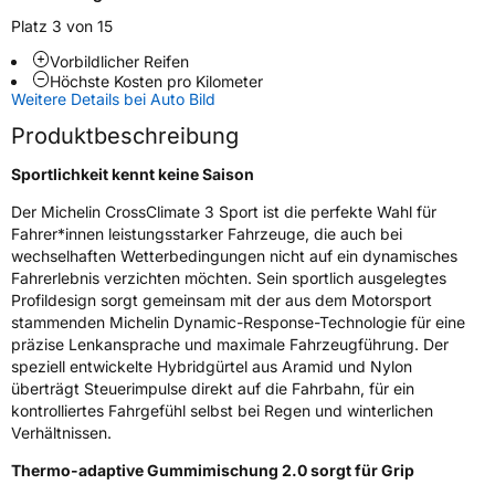
Fahrzeugart
PKW & SUV
Platz 3 von 15
Vorbildlicher Reifen
Weitere Eigenschaften
Höchste Kosten pro Kilometer
Weitere Details bei Auto Bild
Schlauchtyp
TL
Produktbeschreibung
Zustand
Neureifen
Sportlichkeit kennt keine Saison
Der Michelin CrossClimate 3 Sport ist die perfekte Wahl für
M+S
Ja
Fahrer*innen leistungsstarker Fahrzeuge, die auch bei
Verstärkt
XL
wechselhaften Wetterbedingungen nicht auf ein dynamisches
Fahrerlebnis verzichten möchten. Sein sportlich ausgelegtes
Profildesign sorgt gemeinsam mit der aus dem Motorsport
Elektro
Ja
stammenden Michelin Dynamic-Response-Technologie für eine
präzise Lenkansprache und maximale Fahrzeugführung. Der
speziell entwickelte Hybridgürtel aus Aramid und Nylon
EU Label
überträgt Steuerimpulse direkt auf die Fahrbahn, für ein
kontrolliertes Fahrgefühl selbst bei Regen und winterlichen
Effizienz
C
Verhältnissen.
Nasshaftung
A
Thermo-adaptive Gummimischung 2.0 sorgt für Grip