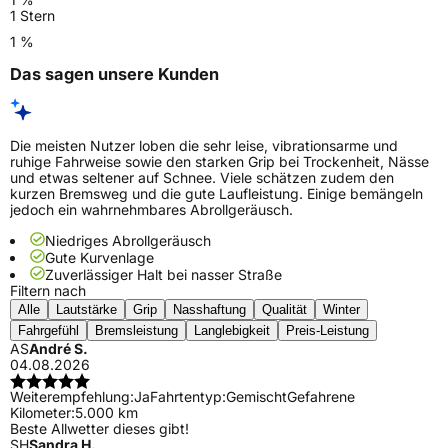
1 Stern
1 %
Das sagen unsere Kunden
Die meisten Nutzer loben die sehr leise, vibrationsarme und
ruhige Fahrweise sowie den starken Grip bei Trockenheit, Nässe
und etwas seltener auf Schnee. Viele schätzen zudem den
kurzen Bremsweg und die gute Laufleistung. Einige bemängeln
jedoch ein wahrnehmbares Abrollgeräusch.
Niedriges Abrollgeräusch
Gute Kurvenlage
Zuverlässiger Halt bei nasser Straße
Filtern nach
Alle
Lautstärke
Grip
Nasshaftung
Qualität
Winter
Fahrgefühl
Bremsleistung
Langlebigkeit
Preis-Leistung
AS
André S.
04.08.2026
Weiterempfehlung:
Ja
Fahrtentyp:
Gemischt
Gefahrene
Kilometer:
5.000 km
Beste Allwetter dieses gibt!
SH
Sandra H.