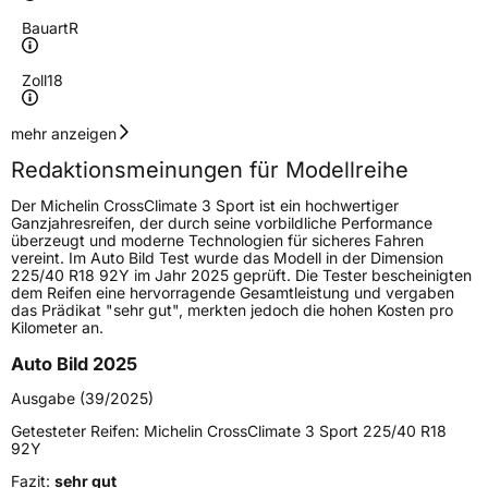
Bauart
R
Zoll
18
Geschwindigkeitsindex
Y
mehr anzeigen
Redaktionsmeinungen für Modellreihe
Höchstgeschwindigkeit
300 km/h
Der Michelin CrossClimate 3 Sport ist ein hochwertiger
Lastindex
89
Ganzjahresreifen, der durch seine vorbildliche Performance
überzeugt und moderne Technologien für sicheres Fahren
vereint. Im Auto Bild Test wurde das Modell in der Dimension
Höchstlast
580 kg
225/40 R18 92Y im Jahr 2025 geprüft. Die Tester bescheinigten
dem Reifen eine hervorragende Gesamtleistung und vergaben
Gewicht (in kg)
8,602 kg
das Prädikat "sehr gut", merkten jedoch die hohen Kosten pro
Kilometer an.
Generelle Merkmale
Auto Bild 2025
Fahrzeugtyp
PKW
Ausgabe (39/2025)
Verwendung
Ganzjahresreifen
Getesteter Reifen:
Michelin CrossClimate 3 Sport 225/40 R18
92Y
Modellname
CrossClimate 3 Sport
Fazit:
sehr gut