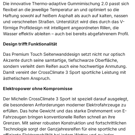
Die innovative Thermo-adaptive Gummimischung 2.0 passt sich
Rollgeräusch (Klasse)
B
flexibel an die jeweilige Temperatur an und optimiert so die
Haftung sowohl auf heißem Asphalt als auch auf kalten, nassen
Rollgeräusch (dB)
72
und verschneiten Straßen. Unterstützt wird dies durch das V-
förmige Profildesign mit intelligent angeordneten Rillen, die
Fahrzeugklasse
C1
Wasser effektiv ableiten – auch bei bereits abgefahrenem Profil.
Design trifft Funktionalität
3PMSF / Schneeflockensymbol / Alpine-Symbol
Ja
Das Premium Touch Seitenwanddesign setzt nicht nur optisch
EPREL ID
2331221
Akzente durch seine samtartige, tiefschwarze Oberfläche,
sondern verleiht dem Reifen auch eine hochwertige Anmutung.
Allgemeine Produktsicherheit (GPSR)
Damit vereint der CrossClimate 3 Sport sportliche Leistung mit
ästhetischem Anspruch.
Herstellerkontakt
MANUFACTURE FRANCAISE DES
PNEUMATIQUES MICHELIN, place des
Elektropower ohne Kompromisse
Carmes-Déchaux 23 63000 Clermont-
Ferrand Frankreich, contact@tc.michelin.eu
Der Michelin CrossClimate 3 Sport ist speziell darauf ausgelegt,
die besonderen Anforderungen moderner Elektrofahrzeuge zu
erfüllen. Das hohe Gewicht und das starke Drehmoment von E-
Fahrzeugen bringen konventionelle Reifen schnell an ihre
Grenzen. Mit seiner robusten Konstruktion und fortschrittlichen
Technologie sorgt der Ganzjahresreifen für eine sportliche und
effiziente Elektromobilität bei jedem Wetter und zu jeder