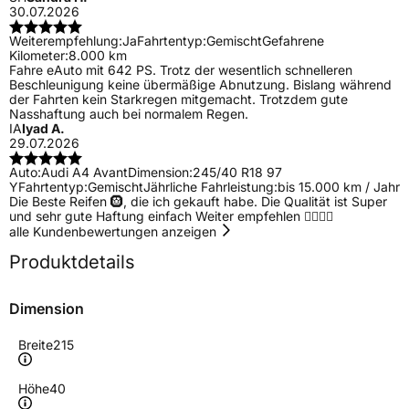
30.07.2026
Weiterempfehlung:
Ja
Fahrtentyp:
Gemischt
Gefahrene
Kilometer:
8.000 km
Fahre eAuto mit 642 PS. Trotz der wesentlich schnelleren
Beschleunigung keine übermäßige Abnutzung. Bislang während
der Fahrten kein Starkregen mitgemacht. Trotzdem gute
Nasshaftung auch bei normalem Regen.
IA
Iyad A.
29.07.2026
Auto:
Audi A4 Avant
Dimension:
245/40 R18 97
Y
Fahrtentyp:
Gemischt
Jährliche Fahrleistung:
bis 15.000 km / Jahr
Die Beste Reifen 🛞, die ich gekauft habe. Die Qualität ist Super
und sehr gute Haftung einfach Weiter empfehlen 👍🏻👍🏻
alle Kundenbewertungen anzeigen
Produktdetails
Dimension
Breite
215
Höhe
40