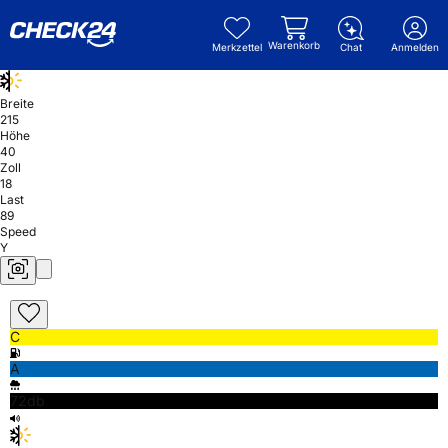
Warenkorb
Merkzettel
Chat
Anmelden
Breite
215
Höhe
40
Zoll
18
Last
89
Speed
Y
C
A
72db