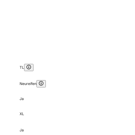
TL
Neureifen
Ja
XL
Ja