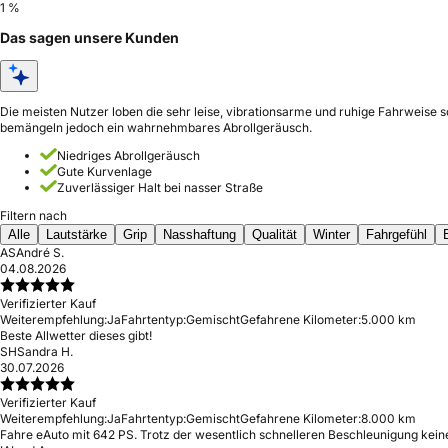
1 %
Das sagen unsere Kunden
Die meisten Nutzer loben die sehr leise, vibrationsarme und ruhige Fahrweise 
bemängeln jedoch ein wahrnehmbares Abrollgeräusch.
Niedriges Abrollgeräusch
Gute Kurvenlage
Zuverlässiger Halt bei nasser Straße
Filtern nach
Alle
Lautstärke
Grip
Nasshaftung
Qualität
Winter
Fahrgefühl
AS
André S.
04.08.2026
Verifizierter Kauf
Weiterempfehlung:
Ja
Fahrtentyp:
Gemischt
Gefahrene Kilometer:
5.000 km
Beste Allwetter dieses gibt!
SH
Sandra H.
30.07.2026
Verifizierter Kauf
Weiterempfehlung:
Ja
Fahrtentyp:
Gemischt
Gefahrene Kilometer:
8.000 km
Fahre eAuto mit 642 PS. Trotz der wesentlich schnelleren Beschleunigung ke