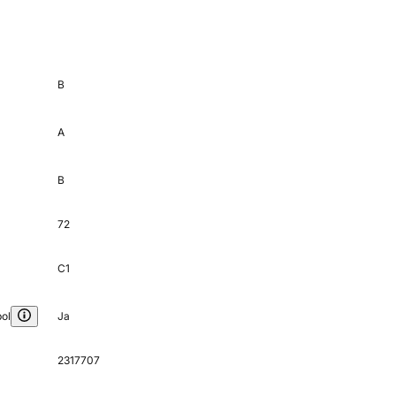
B
A
B
72
C1
ol
Ja
2317707