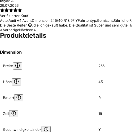
IA
Iyad A.
29.07.2026
Verifizierter Kauf
Auto:
Audi A4 Avant
Dimension:
245/40 R18 97 Y
Fahrtentyp:
Gemischt
Jährliche F
Die Beste Reifen 🛞, die ich gekauft habe. Die Qualität ist Super und sehr gute Ha
« Vorherige
Nächste »
Produktdetails
Dimension
Breite
255
Höhe
45
Bauart
R
Zoll
19
Geschwindigkeitsindex
Y