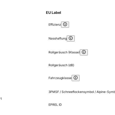
EU Label
Effizienz
Nasshaftung
Rollgeräusch (Klasse)
Rollgeräusch (dB)
Fahrzeugklasse
3PMSF / Schneeflockensymbol / Alpine-Symb
rt
EPREL ID