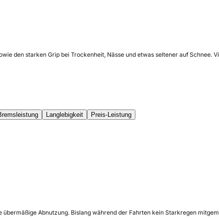
sowie den starken Grip bei Trockenheit, Nässe und etwas seltener auf Schnee. 
Bremsleistung
Langlebigkeit
Preis-Leistung
ine übermäßige Abnutzung. Bislang während der Fahrten kein Starkregen mitge