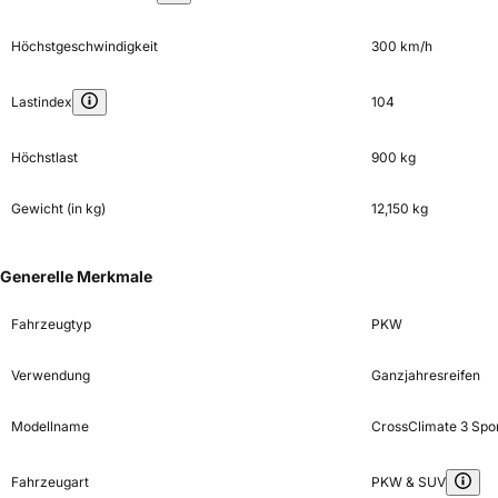
Höchstgeschwindigkeit
300 km/h
Lastindex
104
Höchstlast
900 kg
Gewicht (in kg)
12,150 kg
Generelle Merkmale
Fahrzeugtyp
PKW
Verwendung
Ganzjahresreifen
Modellname
CrossClimate 3 Spo
Fahrzeugart
PKW & SUV