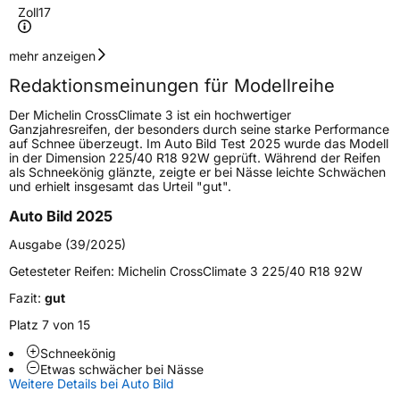
Zoll
17
Geschwindigkeitsindex
Y
mehr anzeigen
Redaktionsmeinungen für Modellreihe
Höchstgeschwindigkeit
300 km/h
Der Michelin CrossClimate 3 ist ein hochwertiger
Lastindex
94
Ganzjahresreifen, der besonders durch seine starke Performance
auf Schnee überzeugt. Im Auto Bild Test 2025 wurde das Modell
in der Dimension 225/40 R18 92W geprüft. Während der Reifen
Höchstlast
670 kg
als Schneekönig glänzte, zeigte er bei Nässe leichte Schwächen
und erhielt insgesamt das Urteil "gut".
Gewicht (in kg)
8,971 kg
Auto Bild 2025
Generelle Merkmale
Ausgabe (39/2025)
Fahrzeugtyp
PKW
Getesteter Reifen:
Michelin CrossClimate 3 225/40 R18 92W
Verwendung
Ganzjahresreifen
Fazit:
gut
Modellname
CrossClimate 3
Platz 7 von 15
Fahrzeugart
PKW & SUV
Schneekönig
Etwas schwächer bei Nässe
Weitere Details bei Auto Bild