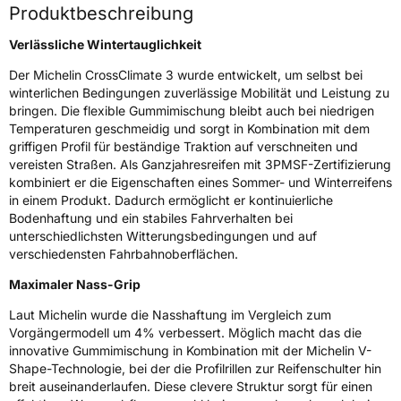
Weitere Eigenschaften
Produktbeschreibung
Schlauchtyp
TL
Verlässliche Wintertauglichkeit
Der Michelin CrossClimate 3 wurde entwickelt, um selbst bei
Zustand
Neureifen
winterlichen Bedingungen zuverlässige Mobilität und Leistung zu
bringen. Die flexible Gummimischung bleibt auch bei niedrigen
M+S
Ja
Temperaturen geschmeidig und sorgt in Kombination mit dem
griffigen Profil für beständige Traktion auf verschneiten und
Verstärkt
XL
vereisten Straßen. Als Ganzjahresreifen mit 3PMSF-Zertifizierung
kombiniert er die Eigenschaften eines Sommer- und Winterreifens
Elektro
Ja
in einem Produkt. Dadurch ermöglicht er kontinuierliche
Bodenhaftung und ein stabiles Fahrverhalten bei
unterschiedlichsten Witterungsbedingungen und auf
EU Label
verschiedensten Fahrbahnoberflächen.
Effizienz
C
Maximaler Nass-Grip
Laut Michelin wurde die Nasshaftung im Vergleich zum
Nasshaftung
B
Vorgängermodell um 4% verbessert. Möglich macht das die
innovative Gummimischung in Kombination mit der Michelin V-
Rollgeräusch (Klasse)
B
Shape-Technologie, bei der die Profilrillen zur Reifenschulter hin
breit auseinanderlaufen. Diese clevere Struktur sorgt für einen