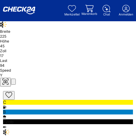
Warenkorb
Merkzettel
Chat
Anmelden
Breite
225
Höhe
45
Zoll
17
Last
94
Speed
Y
C
B
72db