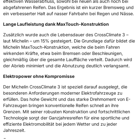
effektiven Wasserabfluss, sowohl bei neuen als auch noch bei
Rollgeräusch (dB)
72
abgefahrenen Reifen. Das Ergebnis ist ein kurzer Bremsweg und
Fahrzeugklasse
C1
ein verbesserter Halt auf nasser Fahrbahn bei Regen und Nässe.
Lange Laufleistung dank MaxTouch-Konstruktion
3PMSF / Schneeflockensymbol / Alpine-Symbol
Ja
Zusätzlich wurde auch die Lebensdauer des CrossClimate 3 –
laut Michelin – um 15% gesteigert. Die Grundlage dafür bildet die
EPREL ID
2321429
Michelin MaxTouch-Konstruktion, welche die beim Fahren
wirkenden Kräfte, etwa beim Bremsen oder Beschleunigen,
Allgemeine Produktsicherheit (GPSR)
gleichmäßig über die gesamte Lauffläche verteilt. Dadurch wird
der Abrieb minimiert und die Abnutzung deutlich verlangsamt.
Herstellerkontakt
MANUFACTURE FRANCAISE DES
PNEUMATIQUES MICHELIN, place des
Elektropower ohne Kompromisse
Carmes-Déchaux 23 63000 Clermont-
Ferrand Frankreich, contact@tc.michelin.eu
Der Michelin CrossClimate 3 ist speziell darauf ausgelegt, die
besonderen Anforderungen moderner Elektrofahrzeuge zu
erfüllen. Das hohe Gewicht und das starke Drehmoment von E-
Fahrzeugen bringen konventionelle Reifen schnell an ihre
Grenzen. Mit seiner robusten Konstruktion und fortschrittlichen
Technologie sorgt der Ganzjahresreifen für eine sportliche und
effiziente Elektromobilität bei jedem Wetter und zu jeder
Jahreszeit.