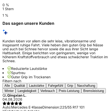
0 %
1 Stern
1 %
Das sagen unsere Kunden
Kunden loben vor allem die sehr leise, vibrationsarme und
insgesamt ruhige Fahrt. Viele heben den guten Grip bei Nässe
und auch bei Schnee hervor sowie die aus ihrer Sicht lange
Haltbarkeit. Einige berichten von geringerem, wenige von
höherem Kraftstoffverbrauch und etwas schwächerer Traktion im
Schnee.
Reduzierte Lautstärke
Spurtreu
Guter Grip im Trockenen
Filtern nach
Alle
Qualität
Lautstärke
Fahrgefühl
Grip
Nasshaftung
Winter
Langlebigkeit
Verbrauch
Preis-Leistung
Bremsleistung
QL
Qingxian L.
04.08.2026
Auto:
Mercedes E-Klasse
Dimension:
225/55 R17 101