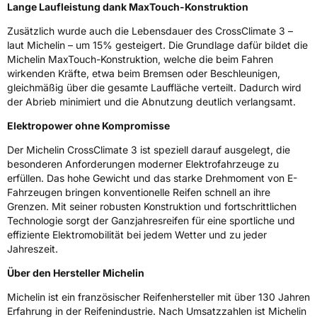
Lange Laufleistung dank MaxTouch-Konstruktion
3PMSF / Schneeflockensymbol / Alpine-Symbol
Ja
Zusätzlich wurde auch die Lebensdauer des CrossClimate 3 –
laut Michelin – um 15% gesteigert. Die Grundlage dafür bildet die
EPREL ID
2309499
Michelin MaxTouch-Konstruktion, welche die beim Fahren
wirkenden Kräfte, etwa beim Bremsen oder Beschleunigen,
Allgemeine Produktsicherheit (GPSR)
gleichmäßig über die gesamte Lauffläche verteilt. Dadurch wird
der Abrieb minimiert und die Abnutzung deutlich verlangsamt.
Herstellerkontakt
MANUFACTURE FRANCAISE DES
PNEUMATIQUES MICHELIN, place des
Elektropower ohne Kompromisse
Carmes-Déchaux 23 63000 Clermont-
Ferrand Frankreich, contact@tc.michelin.eu
Der Michelin CrossClimate 3 ist speziell darauf ausgelegt, die
besonderen Anforderungen moderner Elektrofahrzeuge zu
erfüllen. Das hohe Gewicht und das starke Drehmoment von E-
Fahrzeugen bringen konventionelle Reifen schnell an ihre
Grenzen. Mit seiner robusten Konstruktion und fortschrittlichen
Technologie sorgt der Ganzjahresreifen für eine sportliche und
effiziente Elektromobilität bei jedem Wetter und zu jeder
Jahreszeit.
Über den Hersteller Michelin
Michelin ist ein französischer Reifenhersteller mit über 130 Jahren
Erfahrung in der Reifenindustrie. Nach Umsatzzahlen ist Michelin