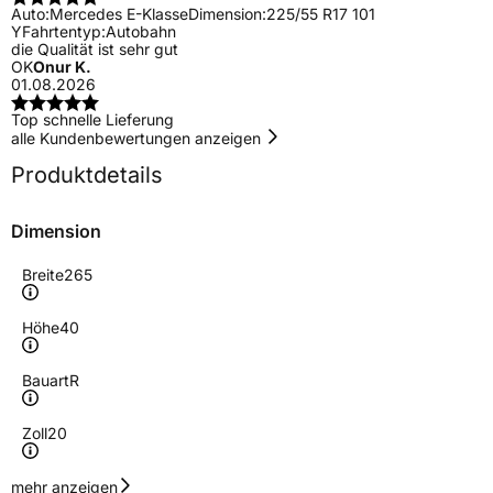
Auto:
Mercedes E-Klasse
Dimension:
225/55 R17 101
Y
Fahrtentyp:
Autobahn
die Qualität ist sehr gut
OK
Onur K.
01.08.2026
Top schnelle Lieferung
alle Kundenbewertungen anzeigen
Produktdetails
Dimension
Breite
265
Höhe
40
Bauart
R
Zoll
20
Geschwindigkeitsindex
Y
mehr anzeigen