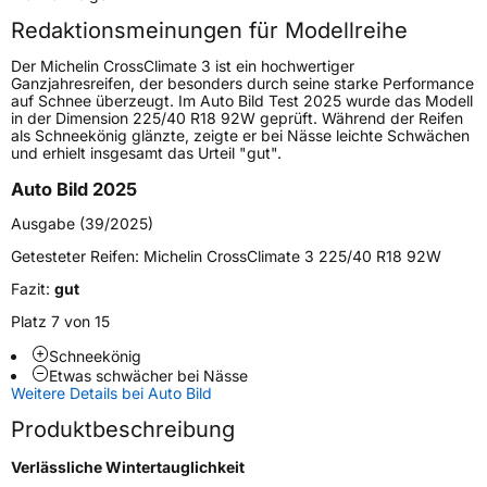
Redaktionsmeinungen für Modellreihe
Höchstgeschwindigkeit
300 km/h
Der Michelin CrossClimate 3 ist ein hochwertiger
Lastindex
104
Ganzjahresreifen, der besonders durch seine starke Performance
auf Schnee überzeugt. Im Auto Bild Test 2025 wurde das Modell
in der Dimension 225/40 R18 92W geprüft. Während der Reifen
Höchstlast
900 kg
als Schneekönig glänzte, zeigte er bei Nässe leichte Schwächen
und erhielt insgesamt das Urteil "gut".
Gewicht (in kg)
13,400 kg
Auto Bild 2025
Generelle Merkmale
Ausgabe (39/2025)
Fahrzeugtyp
PKW
Getesteter Reifen:
Michelin CrossClimate 3 225/40 R18 92W
Verwendung
Ganzjahresreifen
Fazit:
gut
Modellname
CrossClimate 3
Platz 7 von 15
Fahrzeugart
PKW & SUV
Schneekönig
Etwas schwächer bei Nässe
Weitere Details bei Auto Bild
Weitere Eigenschaften
Produktbeschreibung
Schlauchtyp
TL
Verlässliche Wintertauglichkeit