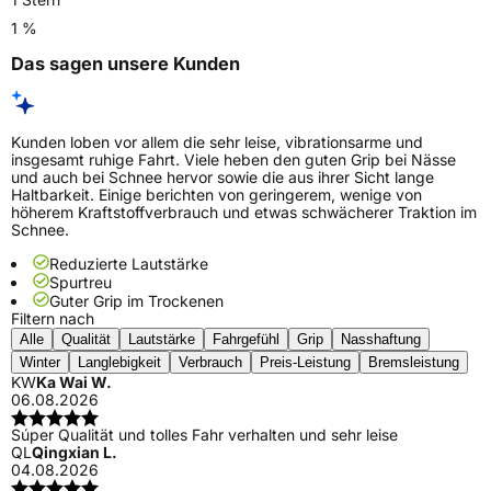
1 %
Das sagen unsere Kunden
Kunden loben vor allem die sehr leise, vibrationsarme und
insgesamt ruhige Fahrt. Viele heben den guten Grip bei Nässe
und auch bei Schnee hervor sowie die aus ihrer Sicht lange
Haltbarkeit. Einige berichten von geringerem, wenige von
höherem Kraftstoffverbrauch und etwas schwächerer Traktion im
Schnee.
Reduzierte Lautstärke
Spurtreu
Guter Grip im Trockenen
Filtern nach
Alle
Qualität
Lautstärke
Fahrgefühl
Grip
Nasshaftung
Winter
Langlebigkeit
Verbrauch
Preis-Leistung
Bremsleistung
KW
Ka Wai W.
06.08.2026
Súper Qualität und tolles Fahr verhalten und sehr leise
QL
Qingxian L.
04.08.2026