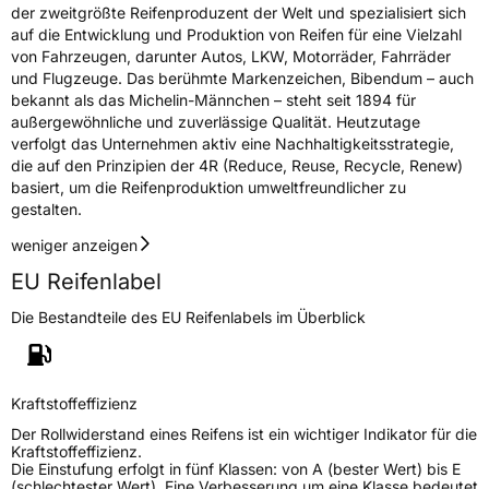
der zweitgrößte Reifenproduzent der Welt und spezialisiert sich
auf die Entwicklung und Produktion von Reifen für eine Vielzahl
von Fahrzeugen, darunter Autos, LKW, Motorräder, Fahrräder
und Flugzeuge. Das berühmte Markenzeichen, Bibendum – auch
bekannt als das Michelin-Männchen – steht seit 1894 für
außergewöhnliche und zuverlässige Qualität. Heutzutage
verfolgt das Unternehmen aktiv eine Nachhaltigkeitsstrategie,
die auf den Prinzipien der 4R (Reduce, Reuse, Recycle, Renew)
basiert, um die Reifenproduktion umweltfreundlicher zu
gestalten.
weniger anzeigen
EU Reifenlabel
Die Bestandteile des EU Reifenlabels im Überblick
Kraftstoffeffizienz
Der Rollwiderstand eines Reifens ist ein wichtiger Indikator für die
Kraftstoffeffizienz.
Die Einstufung erfolgt in fünf Klassen: von A (bester Wert) bis E
(schlechtester Wert). Eine Verbesserung um eine Klasse bedeutet