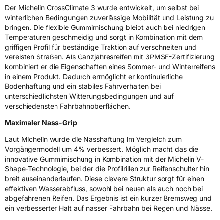
Der Michelin CrossClimate 3 wurde entwickelt, um selbst bei
Zustand
Neureifen
winterlichen Bedingungen zuverlässige Mobilität und Leistung zu
bringen. Die flexible Gummimischung bleibt auch bei niedrigen
M+S
Ja
Temperaturen geschmeidig und sorgt in Kombination mit dem
griffigen Profil für beständige Traktion auf verschneiten und
Verstärkt
XL
vereisten Straßen. Als Ganzjahresreifen mit 3PMSF-Zertifizierung
kombiniert er die Eigenschaften eines Sommer- und Winterreifens
Elektro
Ja
in einem Produkt. Dadurch ermöglicht er kontinuierliche
Bodenhaftung und ein stabiles Fahrverhalten bei
unterschiedlichsten Witterungsbedingungen und auf
EU Label
verschiedensten Fahrbahnoberflächen.
Effizienz
B
Maximaler Nass-Grip
Laut Michelin wurde die Nasshaftung im Vergleich zum
Nasshaftung
B
Vorgängermodell um 4% verbessert. Möglich macht das die
innovative Gummimischung in Kombination mit der Michelin V-
Rollgeräusch (Klasse)
B
Shape-Technologie, bei der die Profilrillen zur Reifenschulter hin
breit auseinanderlaufen. Diese clevere Struktur sorgt für einen
effektiven Wasserabfluss, sowohl bei neuen als auch noch bei
Rollgeräusch (dB)
73
abgefahrenen Reifen. Das Ergebnis ist ein kurzer Bremsweg und
Fahrzeugklasse
C1
ein verbesserter Halt auf nasser Fahrbahn bei Regen und Nässe.