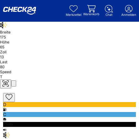
Warenkorb
Merkzettel
Chat
Anmelden
Breite
175
Höhe
65
Zoll
13
Last
80
Speed
T
D
C
71db