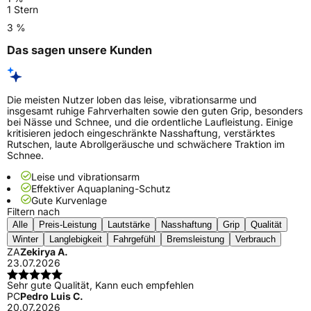
1 Stern
3 %
Das sagen unsere Kunden
Die meisten Nutzer loben das leise, vibrationsarme und
insgesamt ruhige Fahrverhalten sowie den guten Grip, besonders
bei Nässe und Schnee, und die ordentliche Laufleistung. Einige
kritisieren jedoch eingeschränkte Nasshaftung, verstärktes
Rutschen, laute Abrollgeräusche und schwächere Traktion im
Schnee.
Leise und vibrationsarm
Effektiver Aquaplaning-Schutz
Gute Kurvenlage
Filtern nach
Alle
Preis-Leistung
Lautstärke
Nasshaftung
Grip
Qualität
Winter
Langlebigkeit
Fahrgefühl
Bremsleistung
Verbrauch
ZA
Zekirya A.
23.07.2026
Sehr gute Qualität, Kann euch empfehlen
PC
Pedro Luis C.
20.07.2026