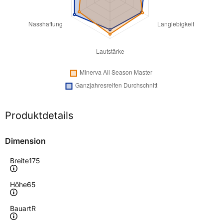
Produktdetails
Dimension
Breite
175
Höhe
65
Bauart
R