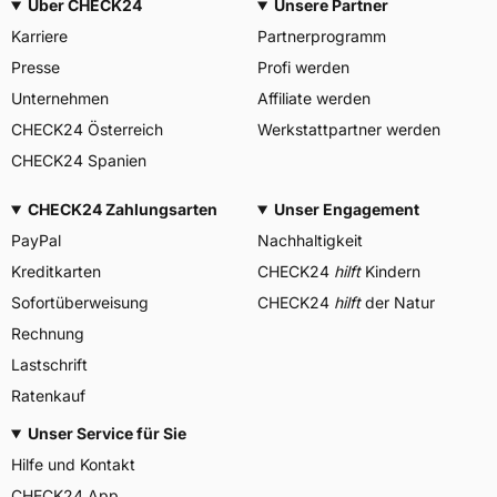
Über CHECK24
Unsere Partner
Karriere
Partnerprogramm
Presse
Profi werden
Unternehmen
Affiliate werden
CHECK24 Österreich
Werkstattpartner werden
CHECK24 Spanien
CHECK24 Zahlungsarten
Unser Engagement
PayPal
Nachhaltigkeit
Kreditkarten
CHECK24
hilft
Kindern
Sofortüberweisung
CHECK24
hilft
der Natur
Rechnung
Lastschrift
Ratenkauf
Unser Service für Sie
Hilfe und Kontakt
CHECK24 App