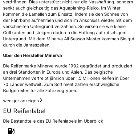
verdrängen. Dies unterstützt nicht nur die Nasshaftung, sondern
Eisgrip
Nein
senkt auch gleichzeitig das Aquaplaning-Risiko. Im Winter
EPREL ID
508995
kommen die Lamellen zum Einsatz, indem sie den Schnee von
der Fahrbahn aufnehmen und sich im Anschluss wieder mit dem
Allgemeine Produktsicherheit (GPSR)
verschneiten Untergrund verzahnen. So wirken sie wie kleine
Griffkanten und steigern dadurch die Haftung auf rutschigem
Herstellerkontakt
Deldo Autobanden NV, Essensteenweg 113
Untergrund. Mit dem Minerva All Season Master kommen Sie gut
2930 Brasschaat, compliance@deldo.com
durch die Jahreszeiten.
Über den Hersteller Minerva
Die Reifenmarke Minerva wurde 1992 gegründet und produziert
an drei Standorten in Europa und Asien. Das belgische
Unternehmen vertreibt jährlich über 1,5 Millionen Reifen in über
70 Länder weltweit. Zum Sortiment zählen erschwingliche
Budgetreifen für alle Fahrzeugtypen.
weniger anzeigen
EU Reifenlabel
Die Bestandteile des EU Reifenlabels im Überblick