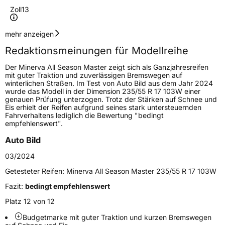
Zoll
13
Geschwindigkeitsindex
T
mehr anzeigen
Redaktionsmeinungen für Modellreihe
Höchstgeschwindigkeit
190 km/h
Der Minerva All Season Master zeigt sich als Ganzjahresreifen
Lastindex
80
mit guter Traktion und zuverlässigen Bremswegen auf
winterlichen Straßen. Im Test von Auto Bild aus dem Jahr 2024
wurde das Modell in der Dimension 235/55 R 17 103W einer
Höchstlast
450 kg
genauen Prüfung unterzogen. Trotz der Stärken auf Schnee und
Eis erhielt der Reifen aufgrund seines stark untersteuernden
Fahrverhaltens lediglich die Bewertung "bedingt
Generelle Merkmale
empfehlenswert".
Fahrzeugtyp
PKW
Auto Bild
Verwendung
Ganzjahresreifen
03/2024
Modellname
All Season Master
Getesteter Reifen:
Minerva All Season Master 235/55 R 17 103W
Fahrzeugart
PKW & SUV
Fazit:
bedingt empfehlenswert
Platz 12 von 12
Weitere Eigenschaften
Budgetmarke mit guter Traktion und kurzen Bremswegen