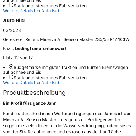
auf Schnee und Eis
Schlauchtyp
TL
Stark untersteuerndes Fahrverhalten
Weitere Details bei Auto Bild
Zustand
Neureifen
Auto Bild
03/2023
M+S
Ja
Getesteter Reifen:
Minerva All Season Master 235/55 R17 103W
EU Label
Fazit:
bedingt empfehlenswert
Platz 12 von 12
Effizienz
D
Budgetmarke mit guter Traktion und kurzen Bremswegen
auf Schnee und Eis
Nasshaftung
C
Stark untersteuerndes Fahrverhalten
Weitere Details bei Auto Bild
Rollgeräusch (Klasse)
B
Produktbeschreibung
Rollgeräusch (dB)
71
Ein Profil fürs ganze Jahr
Fahrzeugklasse
C1
Für die unterschiedlichen Wetterbedingungen des Jahres ist der
Minerva All Season Master stets gerüstet. Bei Regenwetter
sorgen die vielen Rillen für die Wasserverdrängung, indem sie es
3PMSF / Schneeflockensymbol / Alpine-Symbol
Ja
von der Straße aufnehmen und es rasch aus der Lauffläche