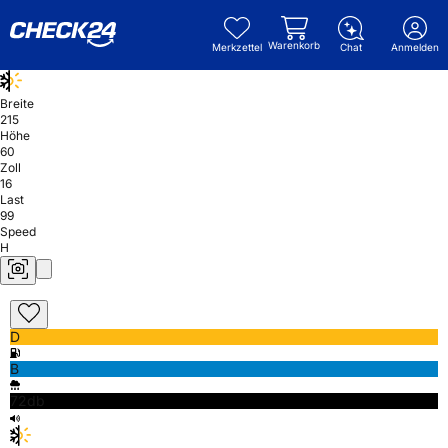
Warenkorb
Merkzettel
Chat
Anmelden
Breite
215
Höhe
60
Zoll
16
Last
99
Speed
H
D
B
72db