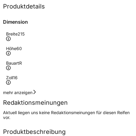
Produktdetails
Dimension
Breite
215
Höhe
60
Bauart
R
Zoll
16
Geschwindigkeitsindex
H
mehr anzeigen
Redaktionsmeinungen
Höchstgeschwindigkeit
210 km/h
Aktuell liegen uns keine Redaktionsmeinungen für diesen Reifen
Lastindex
99
vor.
Höchstlast
775 kg
Produktbeschreibung