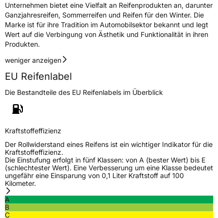
Unternehmen bietet eine Vielfalt an Reifenprodukten an, darunter
EU Label
Ganzjahresreifen, Sommerreifen und Reifen für den Winter. Die
Marke ist für ihre Tradition im Automobilsektor bekannt und legt
Effizienz
D
Wert auf die Verbingung von Ästhetik und Funktionalität in ihren
Produkten.
Nasshaftung
B
weniger anzeigen
EU Reifenlabel
Rollgeräusch (Klasse)
B
Die Bestandteile des EU Reifenlabels im Überblick
Rollgeräusch (dB)
72
Fahrzeugklasse
C1
Kraftstoffeffizienz
3PMSF / Schneeflockensymbol / Alpine-Symbol
Ja
Der Rollwiderstand eines Reifens ist ein wichtiger Indikator für die
Kraftstoffeffizienz.
Die Einstufung erfolgt in fünf Klassen: von A (bester Wert) bis E
EPREL ID
2255902
(schlechtester Wert). Eine Verbesserung um eine Klasse bedeutet
ungefähr eine Einsparung von 0,1 Liter Kraftstoff auf 100
Allgemeine Produktsicherheit (GPSR)
Kilometer.
A
Herstellerkontakt
Sailun Europe GmbH, VIA DI CASTELPULCI
B
12/C 50018 SCANDICCI(FI) Italien,
C
info@univergomma.it