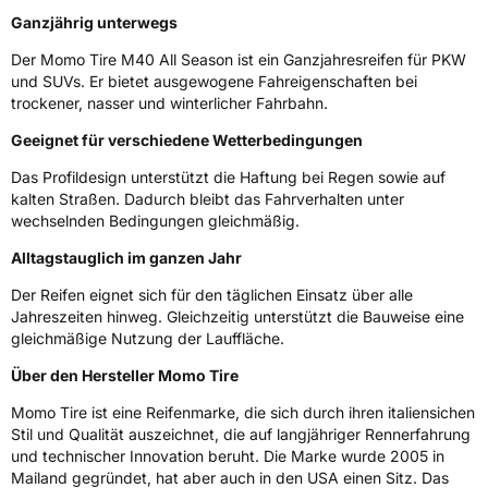
Gewicht (in kg)
10,896 kg
Ganzjährig unterwegs
Generelle Merkmale
Der Momo Tire M40 All Season ist ein Ganzjahresreifen für PKW
und SUVs. Er bietet ausgewogene Fahreigenschaften bei
Fahrzeugtyp
PKW
trockener, nasser und winterlicher Fahrbahn.
Verwendung
Ganzjahresreifen
Geeignet für verschiedene Wetterbedingungen
Modellname
M40 All Season
Das Profildesign unterstützt die Haftung bei Regen sowie auf
kalten Straßen. Dadurch bleibt das Fahrverhalten unter
Fahrzeugart
PKW & SUV
wechselnden Bedingungen gleichmäßig.
Alltagstauglich im ganzen Jahr
Weitere Eigenschaften
Der Reifen eignet sich für den täglichen Einsatz über alle
Schlauchtyp
TL
Jahreszeiten hinweg. Gleichzeitig unterstützt die Bauweise eine
gleichmäßige Nutzung der Lauffläche.
Zustand
Neureifen
Über den Hersteller Momo Tire
M+S
Ja
Momo Tire ist eine Reifenmarke, die sich durch ihren italiensichen
Stil und Qualität auszeichnet, die auf langjähriger Rennerfahrung
Verstärkt
XL
und technischer Innovation beruht. Die Marke wurde 2005 in
Mailand gegründet, hat aber auch in den USA einen Sitz. Das