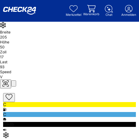
Warenkorb
Merkzettel
Chat
Anmelden
Breite
205
Höhe
50
Zoll
17
Last
93
Speed
V
C
C
69db