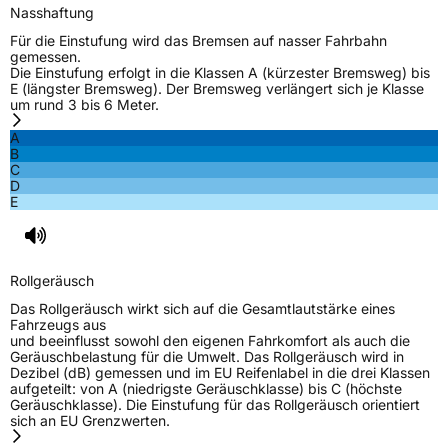
Nasshaftung
Herstellerkontakt
Sailun Europe GmbH, VIA DI CASTELPULCI
Für die Einstufung wird das Bremsen auf nasser Fahrbahn
12/C 50018 SCANDICCI(FI) Italien,
gemessen.
info@univergomma.it
Die Einstufung erfolgt in die Klassen A (kürzester Bremsweg) bis
E (längster Bremsweg). Der Bremsweg verlängert sich je Klasse
um rund 3 bis 6 Meter.
A
B
C
D
E
Rollgeräusch
Das Rollgeräusch wirkt sich auf die Gesamtlautstärke eines
Fahrzeugs aus
und beeinflusst sowohl den eigenen Fahrkomfort als auch die
Geräuschbelastung für die Umwelt. Das Rollgeräusch wird in
Dezibel (dB) gemessen und im EU Reifenlabel in die drei Klassen
aufgeteilt: von A (niedrigste Geräuschklasse) bis C (höchste
Geräuschklasse). Die Einstufung für das Rollgeräusch orientiert
sich an EU Grenzwerten.