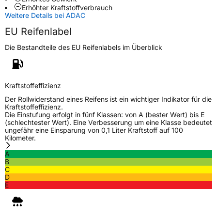
Erhöhter Kraftstoffverbrauch
Verstärkt
XL
Weitere Details bei ADAC
EU Reifenlabel
EU Label
Die Bestandteile des EU Reifenlabels im Überblick
Effizienz
C
Kraftstoffeffizienz
Nasshaftung
C
Der Rollwiderstand eines Reifens ist ein wichtiger Indikator für die
Kraftstoffeffizienz.
Rollgeräusch (Klasse)
A
Die Einstufung erfolgt in fünf Klassen: von A (bester Wert) bis E
(schlechtester Wert). Eine Verbesserung um eine Klasse bedeutet
ungefähr eine Einsparung von 0,1 Liter Kraftstoff auf 100
Rollgeräusch (dB)
69
Kilometer.
Fahrzeugklasse
C1
A
B
C
3PMSF / Schneeflockensymbol / Alpine-Symbol
Ja
D
E
EPREL ID
2070692
Allgemeine Produktsicherheit (GPSR)