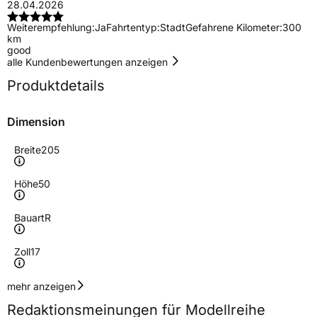
28.04.2026
Weiterempfehlung:
Ja
Fahrtentyp:
Stadt
Gefahrene Kilometer:
300
km
good
alle Kundenbewertungen anzeigen
Produktdetails
Dimension
Breite
205
Höhe
50
Bauart
R
Zoll
17
Geschwindigkeitsindex
V
mehr anzeigen
Redaktionsmeinungen für Modellreihe