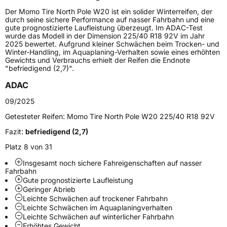
Höchstgeschwindigkeit
240 km/h
Der Momo Tire North Pole W20 ist ein solider Winterreifen, der
Lastindex
93
durch seine sichere Performance auf nasser Fahrbahn und eine
gute prognostizierte Laufleistung überzeugt. Im ADAC-Test
wurde das Modell in der Dimension 225/40 R18 92V im Jahr
Höchstlast
650 kg
2025 bewertet. Aufgrund kleiner Schwächen beim Trocken- und
Winter-Handling, im Aquaplaning-Verhalten sowie eines erhöhten
Gewichts und Verbrauchs erhielt der Reifen die Endnote
Generelle Merkmale
"befriedigend (2,7)".
Fahrzeugtyp
PKW
ADAC
Verwendung
Winterreifen
09/2025
Modellname
North Pole W20
Getesteter Reifen:
Momo Tire North Pole W20 225/40 R18 92V
Fahrzeugart
PKW & SUV
Fazit:
befriedigend (2,7)
Platz 8 von 31
Weitere Eigenschaften
Insgesamt noch sichere Fahreigenschaften auf nasser
Fahrbahn
Schlauchtyp
TL
Gute prognostizierte Laufleistung
Geringer Abrieb
Leichte Schwächen auf trockener Fahrbahn
Zustand
Neureifen
Leichte Schwächen im Aquaplaningverhalten
Leichte Schwächen auf winterlicher Fahrbahn
Erhöhtes Gewicht
M+S
Ja