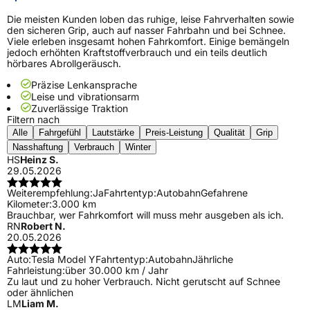
Die meisten Kunden loben das ruhige, leise Fahrverhalten sowie
den sicheren Grip, auch auf nasser Fahrbahn und bei Schnee.
Viele erleben insgesamt hohen Fahrkomfort. Einige bemängeln
jedoch erhöhten Kraftstoffverbrauch und ein teils deutlich
hörbares Abrollgeräusch.
Präzise Lenkansprache
Leise und vibrationsarm
Zuverlässige Traktion
Filtern nach
Alle
Fahrgefühl
Lautstärke
Preis-Leistung
Qualität
Grip
Nasshaftung
Verbrauch
Winter
HS
Heinz S.
29.05.2026
Weiterempfehlung:
Ja
Fahrtentyp:
Autobahn
Gefahrene
Kilometer:
3.000 km
Brauchbar, wer Fahrkomfort will muss mehr ausgeben als ich.
RN
Robert N.
20.05.2026
Auto:
Tesla Model Y
Fahrtentyp:
Autobahn
Jährliche
Fahrleistung:
über 30.000 km / Jahr
Zu laut und zu hoher Verbrauch. Nicht gerutscht auf Schnee
oder ähnlichen
LM
Liam M.