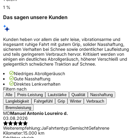
1 %
Das sagen unsere Kunden
Kunden heben vor allem die sehr leise, vibrationsarme und
insgesamt ruhige Fahrt mit gutem Grip, solider Nasshaftung,
sicherem Verhalten bei Schnee sowie ordentlicher Laufleistung
und teils geringerem Verbrauch hervor. Kritisiert werden von
einigen ein deutliches Abrollgeräusch, höherer Verschleiß und
gelegentlich schwächere Traktion auf Schnee.
Niedriges Abrollgeräusch
Gute Nasshaftung
Direktes Lenkverhalten
Filtern nach
Alle
Preis-Leistung
Lautstärke
Qualität
Nasshaftung
Langlebigkeit
Fahrgefühl
Grip
Winter
Verbrauch
Bremsleistung
MD
Manuel Antonio Loureiro d.
03.08.2026
Weiterempfehlung:
Ja
Fahrtentyp:
Gemischt
Gefahrene
Kilometer:
15.000 km
Erhöhter abrieb