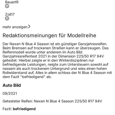
Bauart
R
Zoll
17
Geschwindigkeitsindex
V
mehr anzeigen
Redaktionsmeinungen für Modellreihe
Höchstgeschwindigkeit
240 km/h
Der Nexen N Blue 4 Season ist ein günstiger Ganzjahresreifen.
Lastindex
94
Beim Bremsen auf trockenen Straßen kann er überzeugen. Das
Reifenmodell wurde unter anderem im Auto Bild
Ganzjahresreifentest 2021 in der Dimension 225/50 R17 94V
Höchstlast
670 kg
getestet. Hierbei zeigte er in den Winterdisziplinen nur
befriedigende Leistungen, neigte zum Untersteuern sowohl auf
nassem als auch trockenem Untergrund und wies einen hohen
Generelle Merkmale
Rollwiderstand auf. Alles in allem schloss der N Blue 4 Season mit
dem Fazit "befriedigend" ab.
Fahrzeugtyp
PKW
Auto Bild
Verwendung
Ganzjahresreifen
09/2021
Modellname
N Blue 4Season
Getesteter Reifen:
Nexen N Blue 4 Season 225/50 R17 94V
Fahrzeugart
PKW & SUV
Fazit:
befriedigend