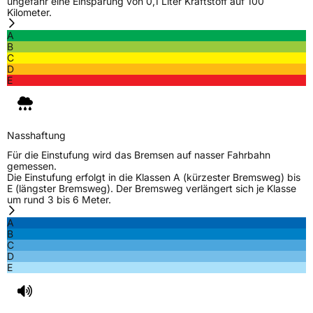
ungefähr eine Einsparung von 0,1 Liter Kraftstoff auf 100
Kilometer.
A
B
C
D
E
Nasshaftung
Für die Einstufung wird das Bremsen auf nasser Fahrbahn
gemessen.
Die Einstufung erfolgt in die Klassen A (kürzester Bremsweg) bis
E (längster Bremsweg). Der Bremsweg verlängert sich je Klasse
um rund 3 bis 6 Meter.
A
B
C
D
E