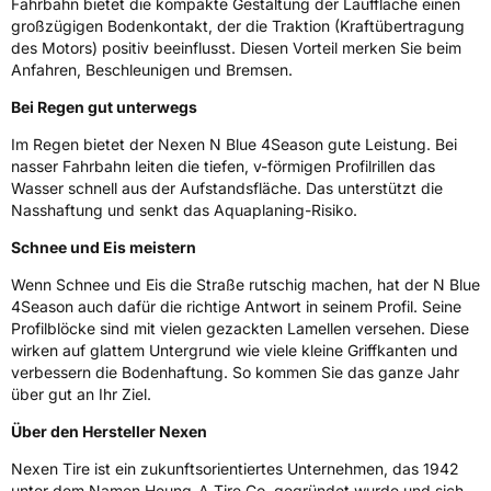
Fahrzeugklasse
C1
Fahrbahn bietet die kompakte Gestaltung der Lauffläche einen
großzügigen Bodenkontakt, der die Traktion (Kraftübertragung
des Motors) positiv beeinflusst. Diesen Vorteil merken Sie beim
3PMSF / Schneeflockensymbol / Alpine-Symbol
Ja
Anfahren, Beschleunigen und Bremsen.
Bei Regen gut unterwegs
EPREL ID
430468
Im Regen bietet der Nexen N Blue 4Season gute Leistung. Bei
Allgemeine Produktsicherheit (GPSR)
nasser Fahrbahn leiten die tiefen, v-förmigen Profilrillen das
Wasser schnell aus der Aufstandsfläche. Das unterstützt die
Herstellerkontakt
NEXEN TIRE EUROPE s.r.o., Lise-Meitner-
Nasshaftung und senkt das Aquaplaning-Risiko.
Strasse 1 65779 Kelkheim Deutschland,
marketing.nte@nexentire.com
Schnee und Eis meistern
Wenn Schnee und Eis die Straße rutschig machen, hat der N Blue
4Season auch dafür die richtige Antwort in seinem Profil. Seine
Profilblöcke sind mit vielen gezackten Lamellen versehen. Diese
wirken auf glattem Untergrund wie viele kleine Griffkanten und
verbessern die Bodenhaftung. So kommen Sie das ganze Jahr
über gut an Ihr Ziel.
Über den Hersteller Nexen
Nexen Tire ist ein zukunftsorientiertes Unternehmen, das 1942
unter dem Namen Heung-A Tire Co. gegründet wurde und sich