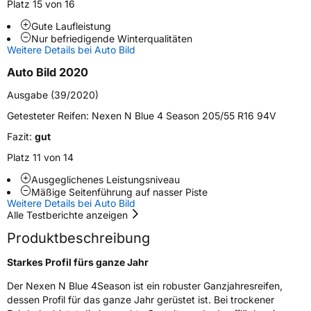
Platz 15 von 16
Weitere Eigenschaften
Gute Laufleistung
Schlauchtyp
TL
Nur befriedigende Winterqualitäten
Weitere Details bei Auto Bild
Zustand
Neureifen
Auto Bild 2020
Ausgabe (39/2020)
M+S
Ja
Getesteter Reifen:
Nexen N Blue 4 Season 205/55 R16 94V
Felgenschutz
FR
Fazit:
gut
Platz 11 von 14
EU Label
Ausgeglichenes Leistungsniveau
Mäßige Seitenführung auf nasser Piste
Effizienz
D
Weitere Details bei Auto Bild
Alle Testberichte anzeigen
Nasshaftung
B
Produktbeschreibung
Rollgeräusch (Klasse)
A
Starkes Profil fürs ganze Jahr
Der Nexen N Blue 4Season ist ein robuster Ganzjahresreifen,
Rollgeräusch (dB)
69
dessen Profil für das ganze Jahr gerüstet ist. Bei trockener