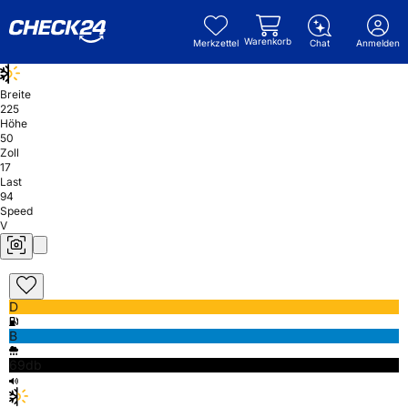
Warenkorb
Merkzettel
Chat
Anmelden
Breite
225
Höhe
50
Zoll
17
Last
94
Speed
V
D
B
69db