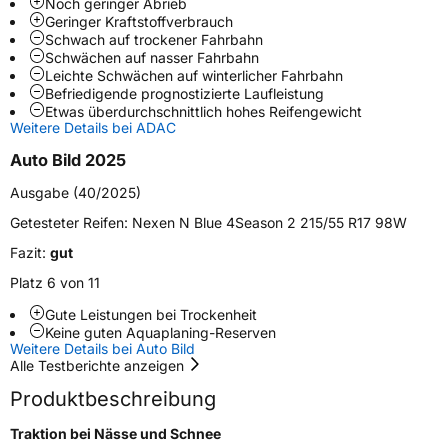
Noch geringer Abrieb
Weitere Eigenschaften
Geringer Kraftstoffverbrauch
Schwach auf trockener Fahrbahn
Schlauchtyp
TL
Schwächen auf nasser Fahrbahn
Leichte Schwächen auf winterlicher Fahrbahn
Befriedigende prognostizierte Laufleistung
Zustand
Neureifen
Etwas überdurchschnittlich hohes Reifengewicht
Weitere Details bei ADAC
M+S
Ja
Auto Bild 2025
Felgenschutz
FSL
Ausgabe (40/2025)
Getesteter Reifen:
Nexen N Blue 4Season 2 215/55 R17 98W
EU Label
Fazit:
gut
Effizienz
C
Platz 6 von 11
Gute Leistungen bei Trockenheit
Nasshaftung
B
Keine guten Aquaplaning-Reserven
Weitere Details bei Auto Bild
Alle Testberichte anzeigen
Rollgeräusch (Klasse)
B
Produktbeschreibung
Rollgeräusch (dB)
71
Traktion bei Nässe und Schnee
Fahrzeugklasse
C1