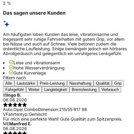
2 %
Das sagen unsere Kunden
Am häufigsten loben Kunden das leise, vibrationsarme und
insgesamt sehr ruhige Fahrverhalten mit gutem Grip, vor allem
bei Nässe und auch auf Schnee. Viele betonen zudem die
ordentliche Laufleistung. Einige bemängeln jedoch ein hörbares
Abrollgeräusch und gelegentlich ein unruhigeres Lenkgefühl.
Leise und vibrationsarm
Hohe Wasserverdrängung
Gute Kurvenlage
Filtern nach
Alle
Lautstärke
Preis-Leistung
Nasshaftung
Qualität
Grip
Fahrgefühl
Winter
Langlebigkeit
Bremsleistung
Verbrauch
IB
Ingo B.
06.08.2026
Auto:
Opel Combo
Dimension:
215/55 R17 98
V
Fahrtentyp:
Gemischt
Für mich eine perfekte Wahl! Gute Qualität zum Spitzenpreis.
ME
Manfred E.
06.08.2026