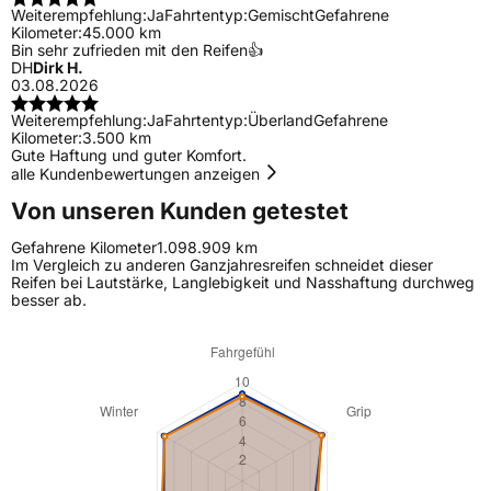
Weiterempfehlung:
Ja
Fahrtentyp:
Gemischt
Gefahrene
Kilometer:
45.000 km
Bin sehr zufrieden mit den Reifen👍
DH
Dirk H.
03.08.2026
Weiterempfehlung:
Ja
Fahrtentyp:
Überland
Gefahrene
Kilometer:
3.500 km
Gute Haftung und guter Komfort.
alle Kundenbewertungen anzeigen
Von unseren Kunden getestet
Gefahrene Kilometer
1.098.909 km
Im Vergleich zu anderen Ganzjahresreifen schneidet dieser
Reifen bei Lautstärke, Langlebigkeit und Nasshaftung durchweg
besser ab.