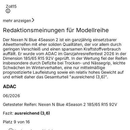
Zoll
15
Geschwindigkeitsindex
H
mehr anzeigen
Redaktionsmeinungen für Modellreihe
Höchstgeschwindigkeit
210 km/h
Der Nexen N Blue 4Season 2 ist ein ganzjährig einsetzbarer
Lastindex
82
Allwetterreifen mit eher soliden Qualitäten, der vor allem durch
geringen Verschleiß und einen sparsamen Kraftstoffverbrauch
auffällt. Er wurde vom ADAC im Ganzjahresreifentest 2026 in der
Höchstlast
475 kg
Dimension 185/65 R15 92V geprüft. In der Wertung fiel der Reifen
insbesondere durch Defizite bei Trocken- und Nässegrip, leichte
Gewicht (in kg)
6,984 kg
Schwächen im Winterverhalten, eine nur mittelmäßige
prognostizierte Laufleistung sowie ein relativ hohes Gewicht auf
und erhielt daher das Gesamturteil "ausreichend (3,6)".
Generelle Merkmale
ADAC
Fahrzeugtyp
PKW
06/2026
Verwendung
Ganzjahresreifen
Getesteter Reifen:
Nexen N Blue 4Season 2 185/65 R15 92V
Modellname
N Blue 4Season 2
Fazit:
ausreichend (3,6)
Fahrzeugart
PKW & SUV
Platz 9 von 16