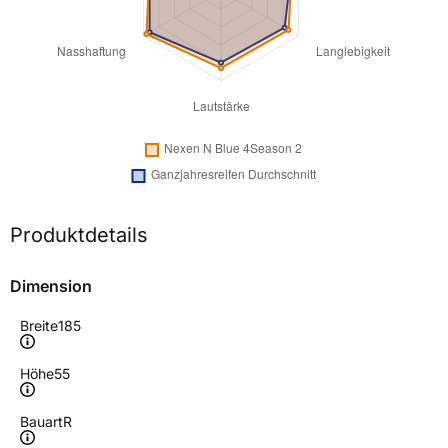
Produktdetails
Dimension
Breite
185
Höhe
55
Bauart
R