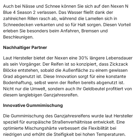
Auch bei Nässe und Schnee können Sie sich auf den Nexen N
Blue 4 Season 2 verlassen. Das Wasser fließt dank der
3PMSF / Schneeflockensymbol / Alpine-Symbol
Ja
zahlreichen Rillen rasch ab, während die Lamellen sich in
Schneedecken verkanten und so für Halt sorgen. Diesen Vorteil
Eisgrip
Nein
erleben Sie besonders beim Anfahren, Bremsen und
Beschleunigen.
EPREL ID
2520331
Nachhaltiger Partner
Allgemeine Produktsicherheit (GPSR)
Laut Hersteller bietet der Nexen eine 30% längere Lebensdauer
Herstellerkontakt
NEXEN TIRE EUROPE s.r.o., Lise-Meitner-
als sein Vorgänger. Der Reifen ist so konzipiert, dass Zickzack
Strasse 1 65779 Kelkheim Deutschland,
Blöcke entstehen, sobald die Außenfläche zu einem gewissen
marketing.nte@nexentire.com
Grad abgenutzt ist. Diese Innovation sorgt für eine konstante
Bodenhaftung, selbst wenn der Reifen bereits abgenutzt ist.
Nicht nur die Umwelt, sondern auch Ihr Geldbeutel profitiert von
diesem langlebigen Ganzjahresreifen.
Innovative Gummimischung
Die Gummimischung des Ganzjahresreifens wurde laut Hersteller
speziell für europäische Straßenverhältnisse entwickelt. Eine
optimierte Mischungshärte verbessert die Flexibilität bei
niedrigen und erhöht die Steifigkeit bei hohen Temperaturen.