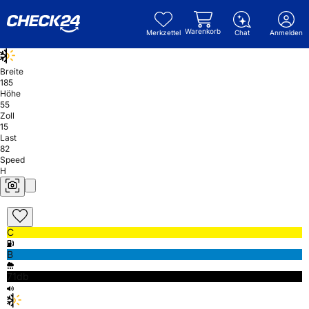
Warenkorb
Merkzettel
Chat
Anmelden
Breite
185
Höhe
55
Zoll
15
Last
82
Speed
H
C
B
71db