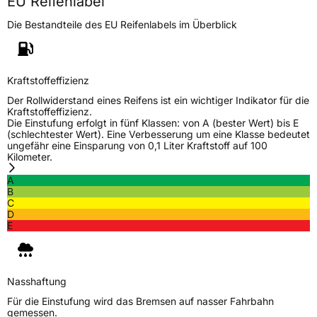
EU Reifenlabel
Die Bestandteile des EU Reifenlabels im Überblick
EU Label
Effizienz
B
Kraftstoffeffizienz
Nasshaftung
B
Der Rollwiderstand eines Reifens ist ein wichtiger Indikator für die
Kraftstoffeffizienz.
Die Einstufung erfolgt in fünf Klassen: von A (bester Wert) bis E
Rollgeräusch (Klasse)
B
(schlechtester Wert). Eine Verbesserung um eine Klasse bedeutet
ungefähr eine Einsparung von 0,1 Liter Kraftstoff auf 100
Kilometer.
Rollgeräusch (dB)
72
A
Fahrzeugklasse
C1
B
C
D
3PMSF / Schneeflockensymbol / Alpine-Symbol
Ja
E
EPREL ID
2182763
Allgemeine Produktsicherheit (GPSR)
Nasshaftung
Für die Einstufung wird das Bremsen auf nasser Fahrbahn
Herstellerkontakt
Hankook Tire Europe GmbH, Siemensstr. 14
gemessen.