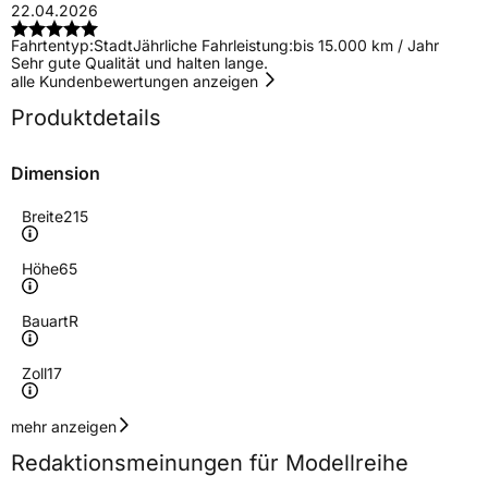
22.04.2026
Fahrtentyp:
Stadt
Jährliche Fahrleistung:
bis 15.000 km / Jahr
Sehr gute Qualität und halten lange.
alle Kundenbewertungen anzeigen
Produktdetails
Dimension
Breite
215
Höhe
65
Bauart
R
Zoll
17
Geschwindigkeitsindex
V
mehr anzeigen
Redaktionsmeinungen für Modellreihe
Höchstgeschwindigkeit
240 km/h