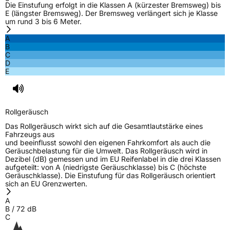
D-63263 Neu-Isenburg Deutschland,
Die Einstufung erfolgt in die Klassen A (kürzester Bremsweg) bis
20000990@hankooktire.com
E (längster Bremsweg). Der Bremsweg verlängert sich je Klasse
um rund 3 bis 6 Meter.
A
B
C
D
E
Rollgeräusch
Das Rollgeräusch wirkt sich auf die Gesamtlautstärke eines
Fahrzeugs aus
und beeinflusst sowohl den eigenen Fahrkomfort als auch die
Geräuschbelastung für die Umwelt. Das Rollgeräusch wird in
Dezibel (dB) gemessen und im EU Reifenlabel in die drei Klassen
aufgeteilt: von A (niedrigste Geräuschklasse) bis C (höchste
Geräuschklasse). Die Einstufung für das Rollgeräusch orientiert
sich an EU Grenzwerten.
A
B
/
72
dB
C