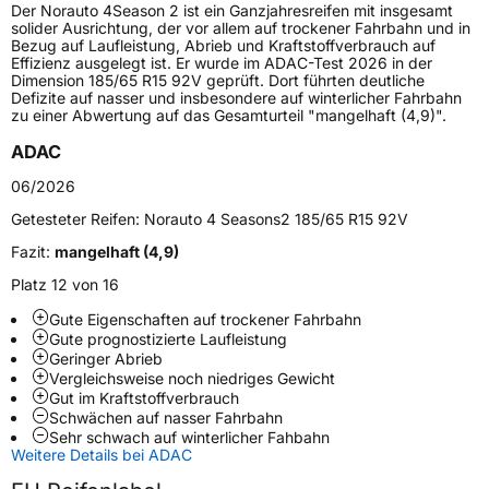
Der Norauto 4Season 2 ist ein Ganzjahresreifen mit insgesamt
Lastindex
103
solider Ausrichtung, der vor allem auf trockener Fahrbahn und in
Bezug auf Laufleistung, Abrieb und Kraftstoffverbrauch auf
Effizienz ausgelegt ist. Er wurde im ADAC-Test 2026 in der
Höchstlast
875 kg
Dimension 185/65 R15 92V geprüft. Dort führten deutliche
Defizite auf nasser und insbesondere auf winterlicher Fahrbahn
zu einer Abwertung auf das Gesamturteil "mangelhaft (4,9)".
Generelle Merkmale
ADAC
Fahrzeugtyp
PKW
06/2026
Verwendung
Ganzjahresreifen
Getesteter Reifen:
Norauto 4 Seasons2 185/65 R15 92V
Modellname
4Season 2
Fazit:
mangelhaft (4,9)
Fahrzeugart
PKW & SUV
Platz 12 von 16
Gute Eigenschaften auf trockener Fahrbahn
Weitere Eigenschaften
Gute prognostizierte Laufleistung
Geringer Abrieb
Schlauchtyp
TL
Vergleichsweise noch niedriges Gewicht
Gut im Kraftstoffverbrauch
Schwächen auf nasser Fahrbahn
Zustand
Neureifen
Sehr schwach auf winterlicher Fahbahn
Weitere Details bei ADAC
Verstärkt
XL