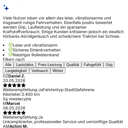
Viele Nutzer loben vor allem das leise, vibrationsarme und
insgesamt ruhige Fahrverhalten. Ebenfalls positiv bewertet
werden Grip, Laufleistung und ein sparsamer
Kraftstoffverbrauch. Einige Kunden kritisieren jedoch ein deutlich
hörbares Abrollgeräusch und schwächere Traktion bei Schnee.
Leise und vibrationsarm
Sicheres Einlenkverhalten
Niedriger Rollwiderstand
Filtern nach
Alle
Lautstärke
Preis-Leistung
Qualität
Fahrgefühl
Grip
Langlebigkeit
Verbrauch
Winter
DZ
Daniel Z.
20.05.2026
Weiterempfehlung:
Ja
Fahrtentyp:
Stadt
Gefahrene
Kilometer:
3.400 km
Są rewelacyjne
M
Marcel
08.05.2026
Weiterempfehlung:
Ja
Unkomplizierter, professioneller Service und vernünftige Qualität
AM
Achim M.