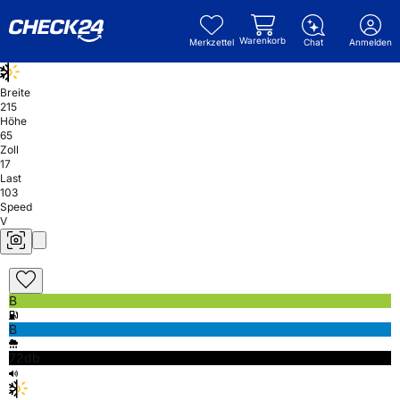
Warenkorb
Merkzettel
Chat
Anmelden
Breite
215
Höhe
65
Zoll
17
Last
103
Speed
V
B
B
72db