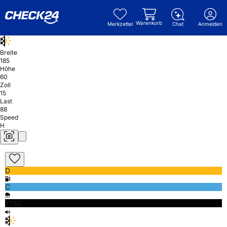
Warenkorb
Merkzettel
Chat
Anmelden
Breite
185
Höhe
60
Zoll
15
Last
88
Speed
H
D
C
71db