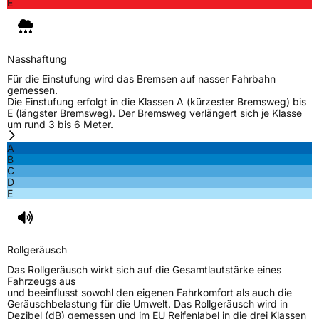
Zustand
Neureifen
E
M+S
Ja
Verstärkt
XL
Nasshaftung
Für die Einstufung wird das Bremsen auf nasser Fahrbahn
gemessen.
EU Label
Die Einstufung erfolgt in die Klassen A (kürzester Bremsweg) bis
E (längster Bremsweg). Der Bremsweg verlängert sich je Klasse
um rund 3 bis 6 Meter.
Effizienz
D
A
B
Nasshaftung
C
C
D
E
Rollgeräusch (Klasse)
B
Rollgeräusch (dB)
71
Rollgeräusch
Fahrzeugklasse
C1
Das Rollgeräusch wirkt sich auf die Gesamtlautstärke eines
Fahrzeugs aus
3PMSF / Schneeflockensymbol / Alpine-Symbol
Ja
und beeinflusst sowohl den eigenen Fahrkomfort als auch die
Geräuschbelastung für die Umwelt. Das Rollgeräusch wird in
Dezibel (dB) gemessen und im EU Reifenlabel in die drei Klassen
EPREL ID
438834