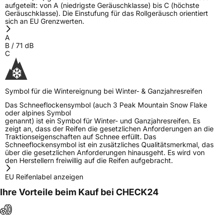
aufgeteilt: von A (niedrigste Geräuschklasse) bis C (höchste
Geräuschklasse). Die Einstufung für das Rollgeräusch orientiert
Allgemeine Produktsicherheit (GPSR)
sich an EU Grenzwerten.
A
Herstellerkontakt
Nankang Tire Netherlands B.V., Ravenseweg
B
/
71
dB
13M 3223LM Hellevoetsluis Niederlande,
C
AKlop@vandenban.nl
Symbol für die Wintereignung bei Winter- & Ganzjahresreifen
Das Schneeflockensymbol (auch 3 Peak Mountain Snow Flake
oder alpines Symbol
genannt) ist ein Symbol für Winter- und Ganzjahresreifen. Es
zeigt an, dass der Reifen die gesetzlichen Anforderungen an die
Traktionseigenschaften auf Schnee erfüllt. Das
Schneeflockensymbol ist ein zusätzliches Qualitätsmerkmal, das
über die gesetzlichen Anforderungen hinausgeht. Es wird von
den Herstellern freiwillig auf die Reifen aufgebracht.
EU Reifenlabel anzeigen
Ihre Vorteile beim Kauf bei CHECK24