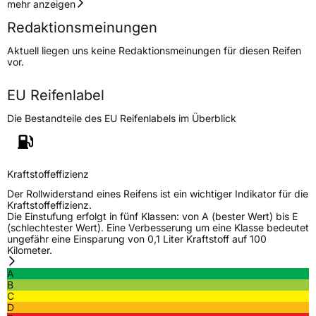
Geschwindigkeitsindex
H
mehr anzeigen
Redaktionsmeinungen
Höchstgeschwindigkeit
210 km/h
Aktuell liegen uns keine Redaktionsmeinungen für diesen Reifen
Lastindex
88
vor.
Höchstlast
560 kg
EU Reifenlabel
Die Bestandteile des EU Reifenlabels im Überblick
Generelle Merkmale
Fahrzeugtyp
PKW
Verwendung
Ganzjahresreifen
Kraftstoffeffizienz
Modellname
All Season 3E
Der Rollwiderstand eines Reifens ist ein wichtiger Indikator für die
Kraftstoffeffizienz.
Fahrzeugart
PKW & SUV
Die Einstufung erfolgt in fünf Klassen: von A (bester Wert) bis E
(schlechtester Wert). Eine Verbesserung um eine Klasse bedeutet
ungefähr eine Einsparung von 0,1 Liter Kraftstoff auf 100
Kilometer.
Weitere Eigenschaften
A
Schlauchtyp
TL
B
C
D