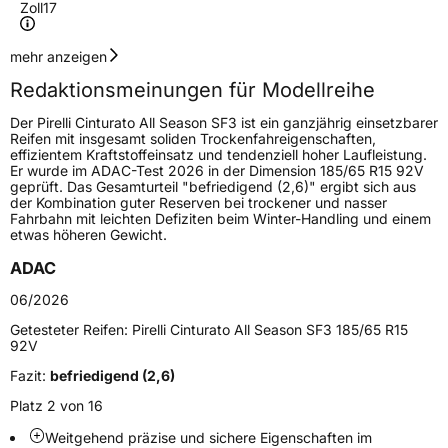
Zoll
17
Geschwindigkeitsindex
V
mehr anzeigen
Redaktionsmeinungen für Modellreihe
Höchstgeschwindigkeit
240 km/h
Der Pirelli Cinturato All Season SF3 ist ein ganzjährig einsetzbarer
Lastindex
95
Reifen mit insgesamt soliden Trockenfahreigenschaften,
effizientem Kraftstoffeinsatz und tendenziell hoher Laufleistung.
Er wurde im ADAC-Test 2026 in der Dimension 185/65 R15 92V
Höchstlast
690 kg
geprüft. Das Gesamturteil "befriedigend (2,6)" ergibt sich aus
der Kombination guter Reserven bei trockener und nasser
Gewicht (in kg)
8,625 kg
Fahrbahn mit leichten Defiziten beim Winter-Handling und einem
etwas höheren Gewicht.
Generelle Merkmale
ADAC
Fahrzeugtyp
PKW
06/2026
Verwendung
Ganzjahresreifen
Getesteter Reifen:
Pirelli Cinturato All Season SF3 185/65 R15
92V
Modellname
Cinturato All Season SF3
Fazit:
befriedigend (2,6)
Fahrzeugart
PKW & SUV
Platz 2 von 16
Weitgehend präzise und sichere Eigenschaften im
Weitere Eigenschaften