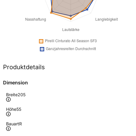
Produktdetails
Dimension
Breite
205
Höhe
55
Bauart
R