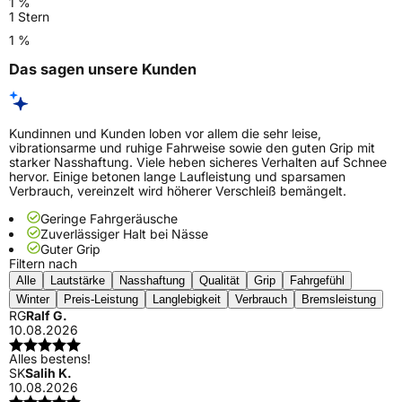
1 %
1 Stern
1 %
Das sagen unsere Kunden
Kundinnen und Kunden loben vor allem die sehr leise,
vibrationsarme und ruhige Fahrweise sowie den guten Grip mit
starker Nasshaftung. Viele heben sicheres Verhalten auf Schnee
hervor. Einige betonen lange Laufleistung und sparsamen
Verbrauch, vereinzelt wird höherer Verschleiß bemängelt.
Geringe Fahrgeräusche
Zuverlässiger Halt bei Nässe
Guter Grip
Filtern nach
Alle
Lautstärke
Nasshaftung
Qualität
Grip
Fahrgefühl
Winter
Preis-Leistung
Langlebigkeit
Verbrauch
Bremsleistung
RG
Ralf G.
10.08.2026
Alles bestens!
SK
Salih K.
10.08.2026