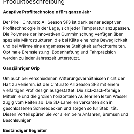
Produktbeschreibung
Rollgeräusch (dB)
72
Fahrzeugklasse
C1
Adaptive Profiltechnologie fürs ganze Jahr
Der Pirelli Cinturato All Season SF3 ist dank seiner adaptiven
3PMSF / Schneeflockensymbol / Alpine-Symbol
Ja
Profiltechnologie in der Lage, sich jeder Temperatur anzupassen.
Die Polymere der innovativen Gummimischung verfügen über
EPREL ID
1900558
spezielle Mikrostrukturen, die bei Kälte eine hohe Beweglichkeit
und bei Wärme eine angemessene Steifigkeit aufrechterhalten.
Allgemeine Produktsicherheit (GPSR)
Optimale Bremsleistung, Bodenhaftung und Fahrpräzision
werden zu jeder Jahreszeit unterstützt.
Herstellerkontakt
PIRELLI TYRE SPA, Viale Piero e Alberto
Pirelli 25 20126 Milano Italien,
Ganzjähriger Grip
www.pirelli.com,
consumer.support@pirelli.com
Um auch bei verschiedenen Witterungsverhältnissen nicht den
Halt zu verlieren, ist der Cinturato All Season SF3 mit einem
vielfältigen Profildesign ausgestattet. Die zick-zack-förmige
Mittelrille und die großen horizontalen Außenrillen leiten Wasser
zügig vom Reifen ab. Die 3D-Lamellen verkanten sich in
geschlossenen Schneedecken und sorgen so für Stabilität.
Diesen Vorteil spüren Sie vor allem beim Anfahren, Bremsen und
Beschleunigen.
Beständiger Begleiter