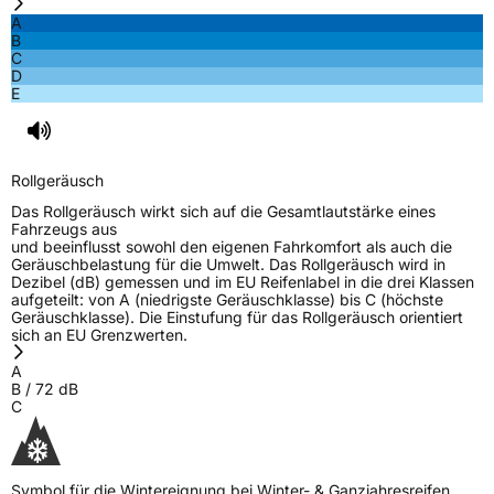
A
B
C
D
E
Rollgeräusch
Das Rollgeräusch wirkt sich auf die Gesamtlautstärke eines
Fahrzeugs aus
und beeinflusst sowohl den eigenen Fahrkomfort als auch die
Geräuschbelastung für die Umwelt. Das Rollgeräusch wird in
Dezibel (dB) gemessen und im EU Reifenlabel in die drei Klassen
aufgeteilt: von A (niedrigste Geräuschklasse) bis C (höchste
Geräuschklasse). Die Einstufung für das Rollgeräusch orientiert
sich an EU Grenzwerten.
A
B
/
72
dB
C
Symbol für die Wintereignung bei Winter- & Ganzjahresreifen