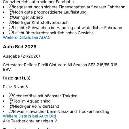
Grenzbereich auf trockener Fahrbahn
Insgesamt noch sichere Eigenschaften auf nasser Fahrbahn
Schlauchtyp
TL
Noch gute prognostizierte Laufleistung
Geringer Abrieb
Niedriger Kraftstoffverbrauch
Zustand
Neureifen
Leichte Schwächen im Handling auf winterlicher Fahrbahn
Leicht überdurchschnittlich hohes Gewicht
Weitere Details bei ADAC
M+S
Ja
Verstärkt
XL
Auto Bild 2026
Ausgabe (21/2026)
Felgenschutz
FP
Getesteter Reifen:
Pirelli Cinturato All Season SF3 215/55 R18
99V
EU Label
Fazit:
gut (1,6)
Platz 3 von 8
Effizienz
B
Schneefräse mit höchster Traktion
Top im Aquaplaning
Nasshaftung
A
Niedriger Rollwiderstand
Etwas schwächer beim Nass- und Trockenhandling
Weitere Details bei Auto Bild
Rollgeräusch (Klasse)
B
Alle Testberichte anzeigen