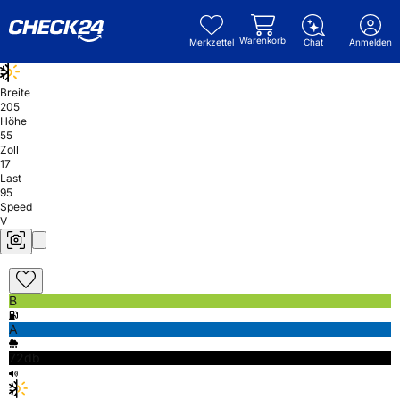
Warenkorb
Merkzettel
Chat
Anmelden
Breite
205
Höhe
55
Zoll
17
Last
95
Speed
V
B
A
72db