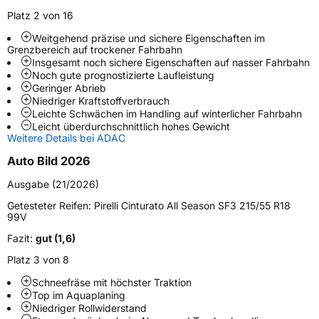
Platz 2 von 16
Weitgehend präzise und sichere Eigenschaften im
Weitere Eigenschaften
Grenzbereich auf trockener Fahrbahn
Insgesamt noch sichere Eigenschaften auf nasser Fahrbahn
Schlauchtyp
TL
Noch gute prognostizierte Laufleistung
Geringer Abrieb
Niedriger Kraftstoffverbrauch
Zustand
Neureifen
Leichte Schwächen im Handling auf winterlicher Fahrbahn
Leicht überdurchschnittlich hohes Gewicht
Weitere Details bei ADAC
M+S
Ja
Verstärkt
XL
Auto Bild 2026
Ausgabe (21/2026)
Felgenschutz
FP
Getesteter Reifen:
Pirelli Cinturato All Season SF3 215/55 R18
99V
EU Label
Fazit:
gut (1,6)
Platz 3 von 8
Effizienz
B
Schneefräse mit höchster Traktion
Top im Aquaplaning
Nasshaftung
A
Niedriger Rollwiderstand