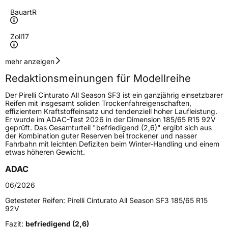
Bauart
R
Zoll
17
Geschwindigkeitsindex
V
mehr anzeigen
Redaktionsmeinungen für Modellreihe
Höchstgeschwindigkeit
240 km/h
Der Pirelli Cinturato All Season SF3 ist ein ganzjährig einsetzbarer
Lastindex
95
Reifen mit insgesamt soliden Trockenfahreigenschaften,
effizientem Kraftstoffeinsatz und tendenziell hoher Laufleistung.
Er wurde im ADAC-Test 2026 in der Dimension 185/65 R15 92V
Höchstlast
690 kg
geprüft. Das Gesamturteil "befriedigend (2,6)" ergibt sich aus
der Kombination guter Reserven bei trockener und nasser
Gewicht (in kg)
8,625 kg
Fahrbahn mit leichten Defiziten beim Winter-Handling und einem
etwas höheren Gewicht.
Generelle Merkmale
ADAC
Fahrzeugtyp
PKW
06/2026
Verwendung
Ganzjahresreifen
Getesteter Reifen:
Pirelli Cinturato All Season SF3 185/65 R15
92V
Modellname
Cinturato All Season SF3
Fazit:
befriedigend (2,6)
Fahrzeugart
PKW & SUV