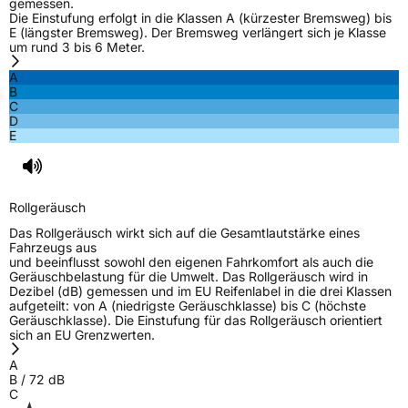
gemessen.
Die Einstufung erfolgt in die Klassen A (kürzester Bremsweg) bis
E (längster Bremsweg). Der Bremsweg verlängert sich je Klasse
um rund 3 bis 6 Meter.
A
B
C
D
E
Rollgeräusch
Das Rollgeräusch wirkt sich auf die Gesamtlautstärke eines
Fahrzeugs aus
und beeinflusst sowohl den eigenen Fahrkomfort als auch die
Geräuschbelastung für die Umwelt. Das Rollgeräusch wird in
Dezibel (dB) gemessen und im EU Reifenlabel in die drei Klassen
aufgeteilt: von A (niedrigste Geräuschklasse) bis C (höchste
Geräuschklasse). Die Einstufung für das Rollgeräusch orientiert
sich an EU Grenzwerten.
A
B
/
72
dB
C