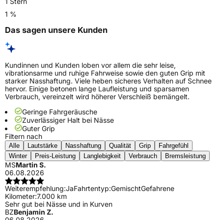
1 Stern
1 %
Das sagen unsere Kunden
Kundinnen und Kunden loben vor allem die sehr leise,
vibrationsarme und ruhige Fahrweise sowie den guten Grip mit
starker Nasshaftung. Viele heben sicheres Verhalten auf Schnee
hervor. Einige betonen lange Laufleistung und sparsamen
Verbrauch, vereinzelt wird höherer Verschleiß bemängelt.
Geringe Fahrgeräusche
Zuverlässiger Halt bei Nässe
Guter Grip
Filtern nach
Alle
Lautstärke
Nasshaftung
Qualität
Grip
Fahrgefühl
Winter
Preis-Leistung
Langlebigkeit
Verbrauch
Bremsleistung
MS
Martin S.
06.08.2026
Weiterempfehlung:
Ja
Fahrtentyp:
Gemischt
Gefahrene
Kilometer:
7.000 km
Sehr gut bei Nässe und in Kurven
BZ
Benjamin Z.
06.08.2026