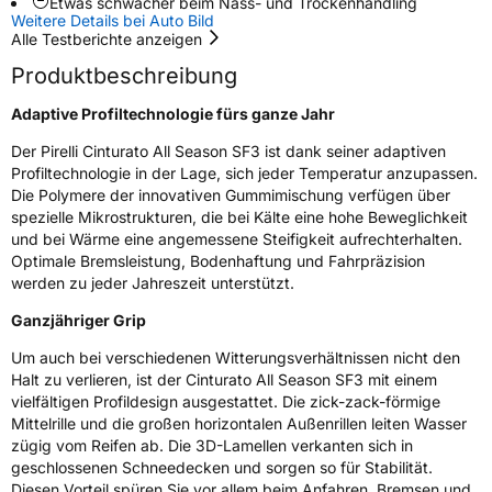
Etwas schwächer beim Nass- und Trockenhandling
Weitere Details bei Auto Bild
Rollgeräusch (Klasse)
B
Alle Testberichte anzeigen
Produktbeschreibung
Rollgeräusch (dB)
72
Fahrzeugklasse
C1
Adaptive Profiltechnologie fürs ganze Jahr
Der Pirelli Cinturato All Season SF3 ist dank seiner adaptiven
3PMSF / Schneeflockensymbol / Alpine-Symbol
Ja
Profiltechnologie in der Lage, sich jeder Temperatur anzupassen.
Die Polymere der innovativen Gummimischung verfügen über
EPREL ID
1900558
spezielle Mikrostrukturen, die bei Kälte eine hohe Beweglichkeit
und bei Wärme eine angemessene Steifigkeit aufrechterhalten.
Allgemeine Produktsicherheit (GPSR)
Optimale Bremsleistung, Bodenhaftung und Fahrpräzision
werden zu jeder Jahreszeit unterstützt.
Herstellerkontakt
PIRELLI TYRE SPA, Viale Piero e Alberto
Pirelli 25 20126 Milano Italien,
Ganzjähriger Grip
www.pirelli.com,
consumer.support@pirelli.com
Um auch bei verschiedenen Witterungsverhältnissen nicht den
Halt zu verlieren, ist der Cinturato All Season SF3 mit einem
vielfältigen Profildesign ausgestattet. Die zick-zack-förmige
Mittelrille und die großen horizontalen Außenrillen leiten Wasser
zügig vom Reifen ab. Die 3D-Lamellen verkanten sich in
geschlossenen Schneedecken und sorgen so für Stabilität.
Diesen Vorteil spüren Sie vor allem beim Anfahren, Bremsen und