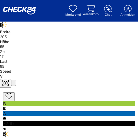
Warenkorb
Merkzettel
Chat
Anmelden
Breite
205
Höhe
55
Zoll
17
Last
95
Speed
V
B
A
72db