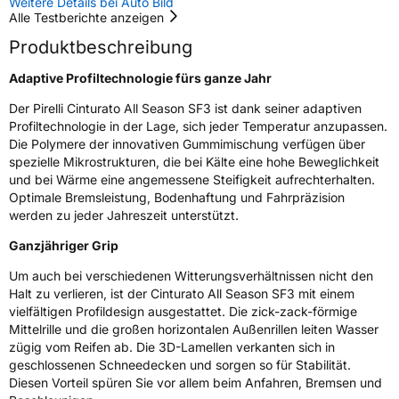
Weitere Details bei Auto Bild
Rollgeräusch (dB)
72
Alle Testberichte anzeigen
Fahrzeugklasse
C1
Produktbeschreibung
3PMSF / Schneeflockensymbol / Alpine-Symbol
Ja
Adaptive Profiltechnologie fürs ganze Jahr
Der Pirelli Cinturato All Season SF3 ist dank seiner adaptiven
EPREL ID
1900585
Profiltechnologie in der Lage, sich jeder Temperatur anzupassen.
Die Polymere der innovativen Gummimischung verfügen über
Allgemeine Produktsicherheit (GPSR)
spezielle Mikrostrukturen, die bei Kälte eine hohe Beweglichkeit
und bei Wärme eine angemessene Steifigkeit aufrechterhalten.
Herstellerkontakt
PIRELLI TYRE SPA, Viale Piero e Alberto
Optimale Bremsleistung, Bodenhaftung und Fahrpräzision
Pirelli 25 20126 Milano Italien,
werden zu jeder Jahreszeit unterstützt.
www.pirelli.com,
consumer.support@pirelli.com
Ganzjähriger Grip
Um auch bei verschiedenen Witterungsverhältnissen nicht den
Halt zu verlieren, ist der Cinturato All Season SF3 mit einem
vielfältigen Profildesign ausgestattet. Die zick-zack-förmige
Mittelrille und die großen horizontalen Außenrillen leiten Wasser
zügig vom Reifen ab. Die 3D-Lamellen verkanten sich in
geschlossenen Schneedecken und sorgen so für Stabilität.
Diesen Vorteil spüren Sie vor allem beim Anfahren, Bremsen und