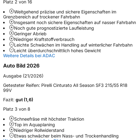
Platz 2 von 16
Weitgehend präzise und sichere Eigenschaften im
Weitere Eigenschaften
Grenzbereich auf trockener Fahrbahn
Insgesamt noch sichere Eigenschaften auf nasser Fahrbahn
Schlauchtyp
TL
Noch gute prognostizierte Laufleistung
Geringer Abrieb
Niedriger Kraftstoffverbrauch
Zustand
Neureifen
Leichte Schwächen im Handling auf winterlicher Fahrbahn
Leicht überdurchschnittlich hohes Gewicht
Weitere Details bei ADAC
M+S
Ja
Verstärkt
XL
Auto Bild 2026
Ausgabe (21/2026)
EU Label
Getesteter Reifen:
Pirelli Cinturato All Season SF3 215/55 R18
99V
Effizienz
B
Fazit:
gut (1,6)
Platz 3 von 8
Nasshaftung
A
Schneefräse mit höchster Traktion
Top im Aquaplaning
Rollgeräusch (Klasse)
B
Niedriger Rollwiderstand
Etwas schwächer beim Nass- und Trockenhandling