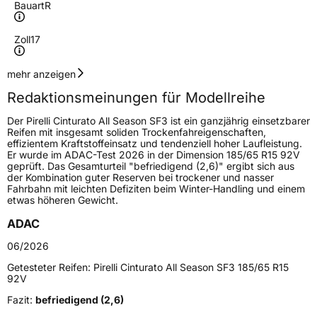
Bauart
R
Zoll
17
Geschwindigkeitsindex
V
mehr anzeigen
Redaktionsmeinungen für Modellreihe
Höchstgeschwindigkeit
240 km/h
Der Pirelli Cinturato All Season SF3 ist ein ganzjährig einsetzbarer
Lastindex
103
Reifen mit insgesamt soliden Trockenfahreigenschaften,
effizientem Kraftstoffeinsatz und tendenziell hoher Laufleistung.
Er wurde im ADAC-Test 2026 in der Dimension 185/65 R15 92V
Höchstlast
875 kg
geprüft. Das Gesamturteil "befriedigend (2,6)" ergibt sich aus
der Kombination guter Reserven bei trockener und nasser
Gewicht (in kg)
9,837 kg
Fahrbahn mit leichten Defiziten beim Winter-Handling und einem
etwas höheren Gewicht.
Generelle Merkmale
ADAC
Fahrzeugtyp
PKW
06/2026
Verwendung
Ganzjahresreifen
Getesteter Reifen:
Pirelli Cinturato All Season SF3 185/65 R15
92V
Modellname
Cinturato All Season SF3
Fazit:
befriedigend (2,6)
Fahrzeugart
PKW & SUV