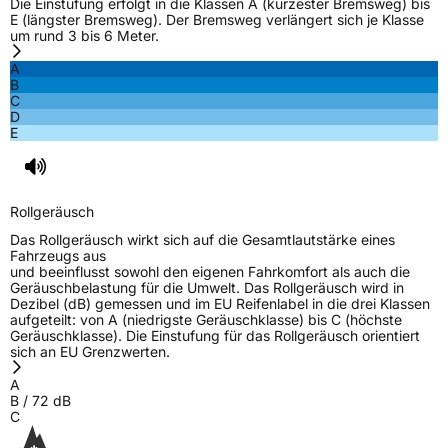
Die Einstufung erfolgt in die Klassen A (kürzester Bremsweg) bis
E (längster Bremsweg). Der Bremsweg verlängert sich je Klasse
um rund 3 bis 6 Meter.
A
B
C
D
E
Rollgeräusch
Das Rollgeräusch wirkt sich auf die Gesamtlautstärke eines
Fahrzeugs aus
und beeinflusst sowohl den eigenen Fahrkomfort als auch die
Geräuschbelastung für die Umwelt. Das Rollgeräusch wird in
Dezibel (dB) gemessen und im EU Reifenlabel in die drei Klassen
aufgeteilt: von A (niedrigste Geräuschklasse) bis C (höchste
Geräuschklasse). Die Einstufung für das Rollgeräusch orientiert
sich an EU Grenzwerten.
A
B
/
72
dB
C