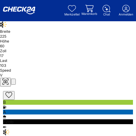
Warenkorb
Merkzettel
Chat
Anmelden
Breite
225
Höhe
60
Zoll
17
Last
103
Speed
V
B
A
72db