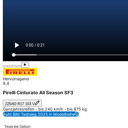
Hervorragend
9,4
Pirelli Cinturato All Season SF3
225/60 R17 103 V
Ganzjahresreifen - bis 240 km/h - bis 875 kg
Auto Bild Testsieg 2025 in Modellreihe
Teuerste Option: