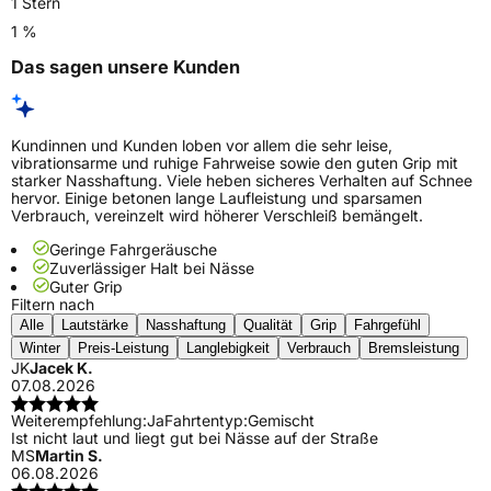
1 Stern
1 %
Das sagen unsere Kunden
Kundinnen und Kunden loben vor allem die sehr leise,
vibrationsarme und ruhige Fahrweise sowie den guten Grip mit
starker Nasshaftung. Viele heben sicheres Verhalten auf Schnee
hervor. Einige betonen lange Laufleistung und sparsamen
Verbrauch, vereinzelt wird höherer Verschleiß bemängelt.
Geringe Fahrgeräusche
Zuverlässiger Halt bei Nässe
Guter Grip
Filtern nach
Alle
Lautstärke
Nasshaftung
Qualität
Grip
Fahrgefühl
Winter
Preis-Leistung
Langlebigkeit
Verbrauch
Bremsleistung
JK
Jacek K.
07.08.2026
Weiterempfehlung:
Ja
Fahrtentyp:
Gemischt
Ist nicht laut und liegt gut bei Nässe auf der Straße
MS
Martin S.
06.08.2026